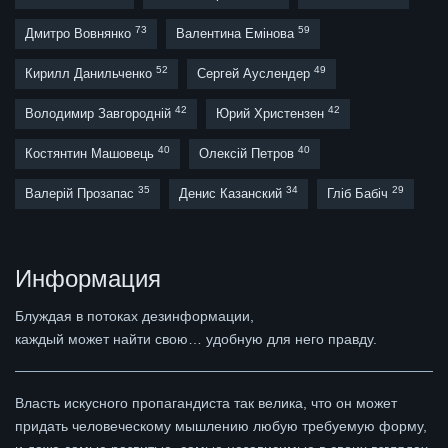
73
59
Дмитро Вовнянко
Валентина Емінова
52
49
Кирилл Данильченко
Сергей Ауслендер
42
42
Володимир Завгородній
Юрий Христензен
40
40
Костянтин Машовець
Олексій Петров
35
34
29
Валерій Прозапас
Денис Казанский
Гліб Бабіч
Информация
Блуждая в потоках дезинформации,
каждый может найти свою… удобную для него правду.
Власть искусного пропагандиста так велика, что он может
придать человеческому мышлению любую требуемую форму,