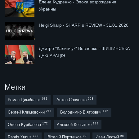
Елена Кудренко - Эпоха возрождения
Украины
Helgi Sharp - SHARP`s REVIEW - 31.01.2020
Дмитро "Калинчук" Вовнянко - ШУШИНСЬКА
ДЕКЛАРАЦІЯ
Метки
681
653
Роман Цимбалюк
Антон Санченко
211
176
Сергей Климовский
Володимир В’ятрович
172
139
Олена Курбанова
Алексей Копытько
138
99
98
Ramis Yunus
Віталій Портников
Иван Лютый