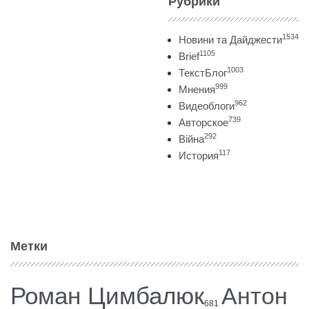
Рубрики
1534
Новини та Дайджести
1105
Brief
1003
ТекстБлог
999
Мнения
962
Видеоблоги
739
Авторское
292
Війна
117
История
Метки
Роман Цимбалюк
Антон
681