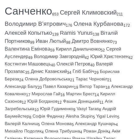
Санченко
Сергей Климовский
653
211
Володимир В’ятрович
Олена Курбанова
176
172
Алексей Копытько
Ramis Yunus
Віталій
139
138
Портников
Иван Лютый
Дмитро Вовнянко
99
98
73
Валентина Емінова
Кирилл Данильченко
Сергей
59
52
Ауслендер
Володимир Завгородній
Юрий Христензен
49
42
42
Костянтин Машовець
Олексій Петров
Валерій
40
40
Прозапас
Денис Казанский
Гліб Бабіч
Борислав
35
34
29
Береза
Олена Добровольська
Тарас Чорновіл
24
21
21
Александр Балу
Павел Казарин
Віктор Таран
Александр
20
19
18
Коваленко
Мирослав Гай
Мартин Брест
Кирилл
17
16
14
Сазонов
Юрій Богданов
Фашик Донецький
Агія
12
12
11
Загребельська
Юрій Гудименко
Vasyl Taras
Андрій
10
9
8
Баумейстер
Софія Федина
Alesha Stupin
Yigal Levin
8
7
5
5
Валерій Калниш
Олена Монова
Александр Кушнарь
5
5
4
Михайло Подоляк
Олена Трибушна
Роман Донік
Акім
4
4
4
Галімов
Катерина Водоносова
Роман Шрайк
Тарас