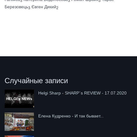
3
3
3
Березовець
Євген Дикий
3
2
Случайные записи
Helgi Sharp - SHARP`s REVIEW - 17.07.2020
Елена Кудренко - И так бывает...