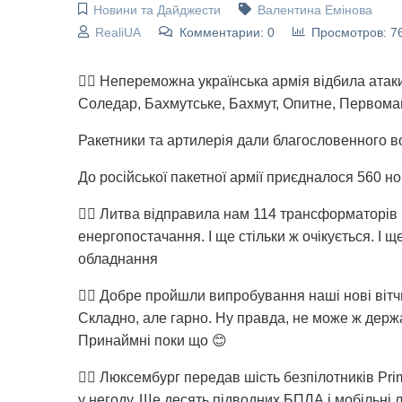
Новини та Дайджести
Валентина Емінова
RealiUA
Комментарии: 0
Просмотров: 7
👉🏻 Непереможна українська армія відбила атак
Соледар, Бахмутське, Бахмут, Опитне, Первомай
Ракетники та артилерія дали благословенного во
До російської пакетної армії приєдналося 560 н
👉🏻 Литва відправила нам 114 трансформаторів 
енергопостачання. І ще стільки ж очікується. І 
обладнання
👉🏻 Добре пройшли випробування наші нові вітч
Складно, але гарно. Ну правда, не може ж держ
Принаймні поки що 😊
👉🏻 Люксембург передав шість безпілотників Pr
у негоду. Ще десять підводних БПЛА і мобільні л