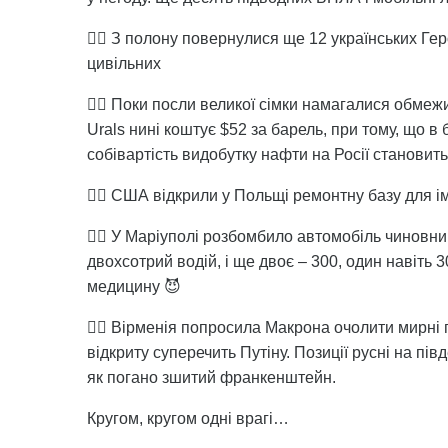
👉🏻 З полону повернулися ще 12 українських Ге
цивільних
👉🏻 Поки посли великої сімки намагалися обмеж
Urals нині коштує $52 за барель, при тому, що в 
собівартість видобутку нафти на Росії становить
👉🏻 США відкрили у Польщі ремонтну базу для і
👉🏻 У Маріуполі розбомбило автомобіль чиновник
двохсотрий водій, і ще двоє – 300, один навіть 
медицину 😈
👉🏻 Вірменія попросила Макрона очолити мирн
відкриту суперечить Путіну. Позиції русні на п
як погано зшитий франкенштейн.
Кругом, кругом одні врагі…