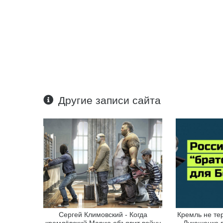
Другие записи сайта
Сергей Климовский - Когда
Кремль не те
кремлёвский Марио объявит войну
Лукашенко в