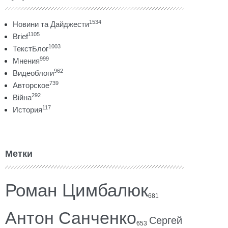
1534
Новини та Дайджести
1105
Brief
1003
ТекстБлог
999
Мнения
962
Видеоблоги
739
Авторское
292
Війна
117
История
Метки
Роман Цимбалюк
681
Антон Санченко
Сергей
653