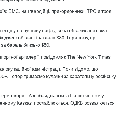
роїв: ВМС, нацгвардійці, прикордонники, ТРО и троє
ити ціну на русняву нафту, вона обвалилася сама.
бюджет собі лапті заклали $80. І при тому, що
 за барель близько $50.
мпортної артилерії, повідомляє The New York Times.
а окупаційної адміністрації. Поки відомо, що
300+. Тепер тримаємо кулачки за карательну російську
і переговори з Азербайджаном, а Пашинян вже у
івденному Кавказі послаблюються, ОДКБ розвалюється