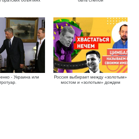
енко - Украина или
Россия выбирает между «золотым»
тротуар.
мостом и «золотым» дождем