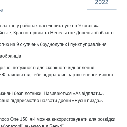
2022
69
и лаптів у районах населених пунктів Яковлівка,
ське, Красногорівка та Невельське Донецької області.
гню на 9 скупчень бруднодупих і пункт управління
овобранців
різної потужності для скорішого відновлення
ще Фінляндія від себе відправляє партію енергетичного
изняні безпілотники. Називаються «Аз відплати».
авне підприємство назвати дрони «Русні пизда».
imoco One 150, які можна використовувати для розвідки
абораторії чекаємо від Бельгії