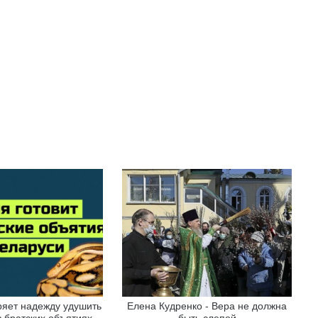
ряет надежду удушить
Елена Кудренко - Вера не должна
 братских объятиях
быть слепой