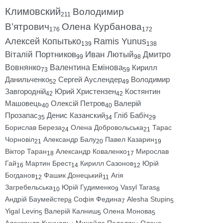
Климовский
Володимир
211
В’ятрович
Олена Курбанова
176
172
Алексей Копытько
Ramis Yunus
139
138
Віталій Портников
Иван Лютый
Дмитро
99
98
Вовнянко
Валентина Емінова
Кирилл
73
59
Данильченко
Сергей Ауслендер
Володимир
52
49
Завгородній
Юрий Христензен
Костянтин
42
42
Машовець
Олексій Петров
Валерій
40
40
Прозапас
Денис Казанский
Гліб Бабіч
35
34
29
Борислав Береза
Олена Добровольська
Тарас
24
21
Чорновіл
Александр Балу
Павел Казарин
21
20
19
Віктор Таран
Александр Коваленко
Мирослав
18
17
Гай
Мартин Брест
Кирилл Сазонов
Юрій
16
14
12
Богданов
Фашик Донецький
Агія
12
11
Загребельська
Юрій Гудименко
Vasyl Taras
10
9
8
Андрій Баумейстер
Софія Федина
Alesha Stupin
8
7
5
Yigal Levin
Валерій Калниш
Олена Монова
5
5
5
Александр Кушнарь
Михайло Подоляк
Олена