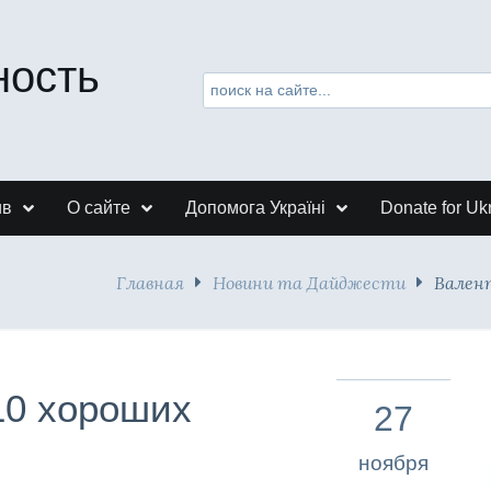
ность
ив
О сайте
Допомога Україні
Donate for Uk
Главная
Новини та Дайджести
Валент
10 хороших
27
ноября