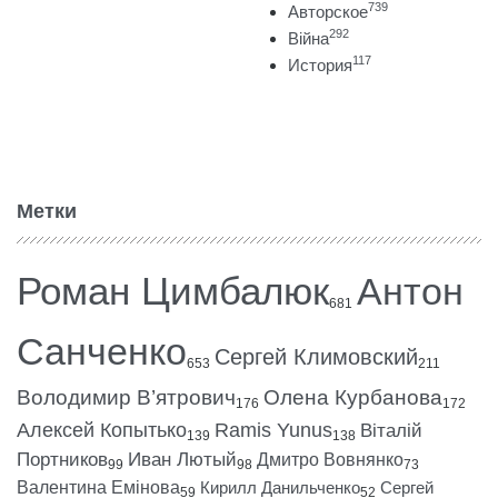
739
Авторское
292
Війна
117
История
Метки
Роман Цимбалюк
Антон
681
Санченко
Сергей Климовский
653
211
Володимир В’ятрович
Олена Курбанова
176
172
Алексей Копытько
Ramis Yunus
Віталій
139
138
Портников
Иван Лютый
Дмитро Вовнянко
99
98
73
Валентина Емінова
Кирилл Данильченко
Сергей
59
52