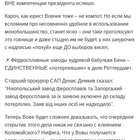
ВНЕ компетенции президента еслишо.
Кароч, как юрист Вовчик тоже – не компот. Но если мы
вспомним про несомненно удобное в использовании
монобольшинство, станет ясно – они таки проголосуют
это говнище и даже стыдно им не будет, у них шнурочек
с надписью «похуй» еще ДО выборов висел.
📌 Ферросплавные заводы кудрявой бабульки Бени –
ЕДИНСТВЕННЫЕ «потерпевшие» в деле Роттердам+.
Старший прокурор САП Денис Демкив сказал:
"Нікопольський завод феросплавів та Запорізький
завод феросплавів за їх заявою включені до складу
потерпілих. Заяв від інших осіб не надходило".
Теперь Вове будет сложнее доказывать, что очередное
открытие этого дела никак не связано с влиянием
Коломойского? Нифига. Что у Вовы получается