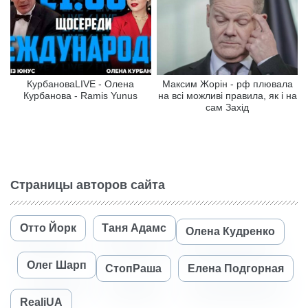
КурбановаLIVE - Олена
Максим Жорін - рф плювала
Курбанова - Ramis Yunus
на всі можливі правила, як і на
сам Захід
Страницы авторов сайта
Отто Йорк
Таня Адамс
Олена Кудренко
Олег Шарп
СтопРаша
Елена Подгорная
RealiUA