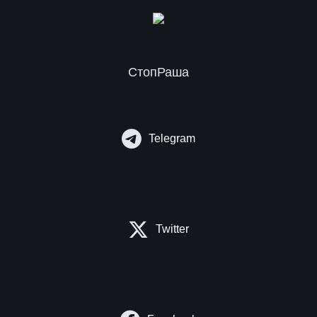
СтопРаша
Telegram
Twitter