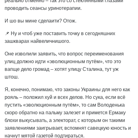
реально отменно – так это со стеклянными глазами
проводить сеансы уринотерапии.
И шо вы мине сделаити? Отож.
📌 Ну и чтоб уже поставить точку в сегодняшних
зашкварах найвеличнишого.
Оне изволили заявить, что вопрос переименования
улиц должно идти «эволюционным путём», что это
вапще дело громад – хотят улицу Сталина, тут уж
штош.
Я, конечно, понимаю, что законы Украины для него как
рояль – положил хуй и всех делов. Но сука, если всё
пустить «эволюционным путём», то сам Володенька
скоро обратно на пальму залезет и примется Ермаку
блохи выкусывать, а электорат, с которым он такими
заявлениями заигрывает, вспомнят савецкую юность и
начнут мятой газетой подтираться.