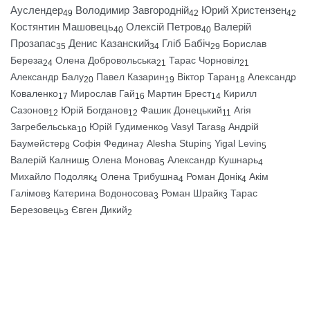
Ауслендер
Володимир Завгородній
Юрий Христензен
49
42
42
Костянтин Машовець
Олексій Петров
Валерій
40
40
Прозапас
Денис Казанский
Гліб Бабіч
Борислав
35
34
29
Береза
Олена Добровольська
Тарас Чорновіл
24
21
21
Александр Балу
Павел Казарин
Віктор Таран
Александр
20
19
18
Коваленко
Мирослав Гай
Мартин Брест
Кирилл
17
16
14
Сазонов
Юрій Богданов
Фашик Донецький
Агія
12
12
11
Загребельська
Юрій Гудименко
Vasyl Taras
Андрій
10
9
8
Баумейстер
Софія Федина
Alesha Stupin
Yigal Levin
8
7
5
5
Валерій Калниш
Олена Монова
Александр Кушнарь
5
5
4
Михайло Подоляк
Олена Трибушна
Роман Донік
Акім
4
4
4
Галімов
Катерина Водоносова
Роман Шрайк
Тарас
3
3
3
Березовець
Євген Дикий
3
2