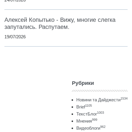
Алексей Копытько - Вижу, многие слегка
запутались. Распутаем.
19/07/2026
Рубрики
1534
Новини та Дайджести
1105
Brief
1003
ТекстБлог
999
Мнения
962
Видеоблоги