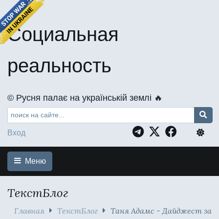
Социальная
реальность
©️ Русня палає на українській землі 🔥
Вход
Меню
ТекстБлог
Главная
ТекстБлог
Таня Адамс - Дайджест за