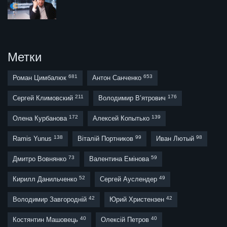
Метки
681
653
Роман Цимбалюк
Антон Санченко
211
176
Сергей Климовский
Володимир В’ятрович
172
139
Олена Курбанова
Алексей Копытько
138
99
98
Ramis Yunus
Віталій Портников
Иван Лютый
73
59
Дмитро Вовнянко
Валентина Емінова
52
49
Кирилл Данильченко
Сергей Ауслендер
42
42
Володимир Завгородній
Юрий Христензен
40
40
Костянтин Машовець
Олексій Петров