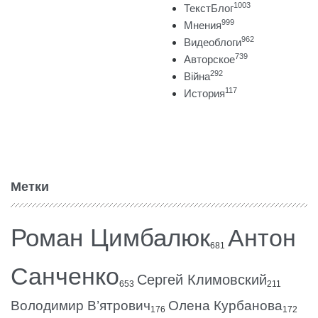
1003
ТекстБлог
999
Мнения
962
Видеоблоги
739
Авторское
292
Війна
117
История
Метки
Роман Цимбалюк
Антон
681
Санченко
Сергей Климовский
653
211
Володимир В’ятрович
Олена Курбанова
176
172