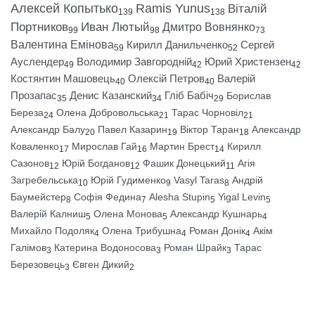
Алексей Копытько
Ramis Yunus
Віталій
139
138
Портников
Иван Лютый
Дмитро Вовнянко
99
98
73
Валентина Емінова
Кирилл Данильченко
Сергей
59
52
Ауслендер
Володимир Завгородній
Юрий Христензен
49
42
42
Костянтин Машовець
Олексій Петров
Валерій
40
40
Прозапас
Денис Казанский
Гліб Бабіч
Борислав
35
34
29
Береза
Олена Добровольська
Тарас Чорновіл
24
21
21
Александр Балу
Павел Казарин
Віктор Таран
Александр
20
19
18
Коваленко
Мирослав Гай
Мартин Брест
Кирилл
17
16
14
Сазонов
Юрій Богданов
Фашик Донецький
Агія
12
12
11
Загребельська
Юрій Гудименко
Vasyl Taras
Андрій
10
9
8
Баумейстер
Софія Федина
Alesha Stupin
Yigal Levin
8
7
5
5
Валерій Калниш
Олена Монова
Александр Кушнарь
5
5
4
Михайло Подоляк
Олена Трибушна
Роман Донік
Акім
4
4
4
Галімов
Катерина Водоносова
Роман Шрайк
Тарас
3
3
3
Березовець
Євген Дикий
3
2