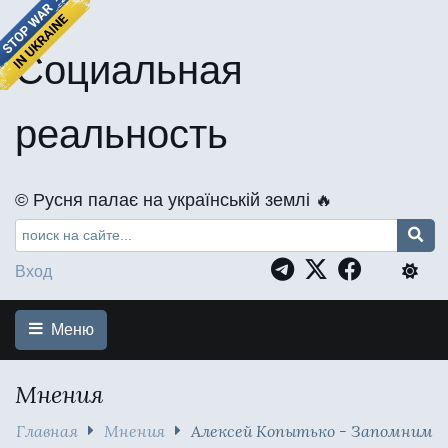
Социальная
реальность
©️ Русня палає на українській землі 🔥
Вход
Меню
Мнения
Главная
Мнения
Алексей Копытько - Запомним