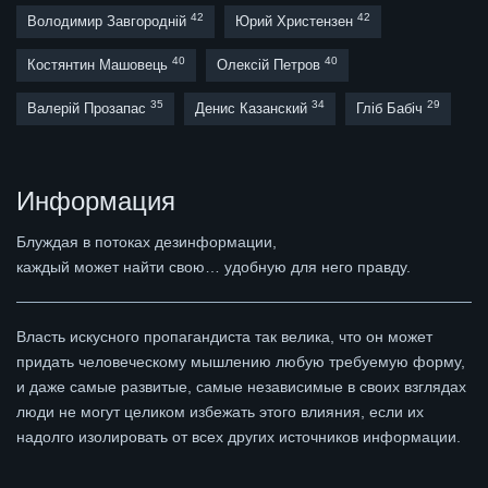
42
42
Володимир Завгородній
Юрий Христензен
40
40
Костянтин Машовець
Олексій Петров
35
34
29
Валерій Прозапас
Денис Казанский
Гліб Бабіч
Информация
Блуждая в потоках дезинформации,
каждый может найти свою… удобную для него правду.
Власть искусного пропагандиста так велика, что он может
придать человеческому мышлению любую требуемую форму,
и даже самые развитые, самые независимые в своих взглядах
люди не могут целиком избежать этого влияния, если их
надолго изолировать от всех других источников информации.