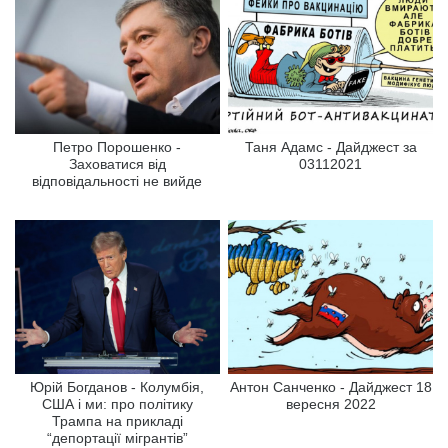
Петро Порошенко -
Таня Адамс - Дайджест за
Заховатися від
03112021
відповідальності не вийде
Юрій Богданов - Колумбія,
Антон Санченко - Дайджест 18
США і ми: про політику
вересня 2022
Трампа на прикладі
“депортації мігрантів”