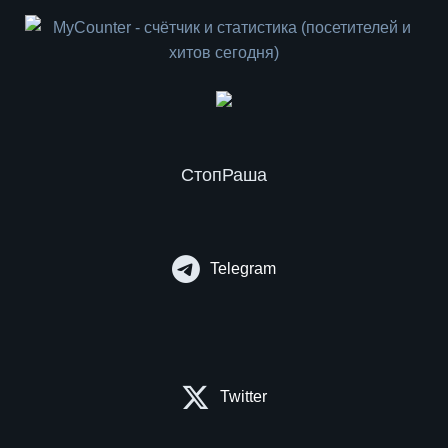
СтопРаша
Telegram
Twitter