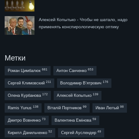
Алексей Копытько - Чтобы не шатало, надо
применять конспирологическую оптику
Метки
681
653
Роман Цимбалюк
Антон Санченко
211
176
Сергей Климовский
Володимир В’ятрович
172
139
Олена Курбанова
Алексей Копытько
138
99
98
Ramis Yunus
Віталій Портников
Иван Лютый
73
59
Дмитро Вовнянко
Валентина Емінова
52
49
Кирилл Данильченко
Сергей Ауслендер