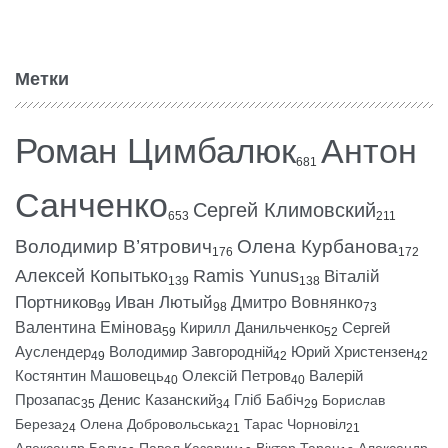
Метки
Роман Цимбалюк
Антон
681
Санченко
Сергей Климовский
653
211
Володимир В’ятрович
Олена Курбанова
176
172
Алексей Копытько
Ramis Yunus
Віталій
139
138
Портников
Иван Лютый
Дмитро Вовнянко
99
98
73
Валентина Емінова
Кирилл Данильченко
Сергей
59
52
Ауслендер
Володимир Завгородній
Юрий Христензен
49
42
42
Костянтин Машовець
Олексій Петров
Валерій
40
40
Прозапас
Денис Казанский
Гліб Бабіч
Борислав
35
34
29
Береза
Олена Добровольська
Тарас Чорновіл
24
21
21
Александр Балу
Павел Казарин
Віктор Таран
Александр