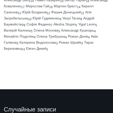
20
19
18
Коваленко
Мирослав Гай
Мартин Брест
Кирилл
17
16
14
Сазонов
Юрій Богданов
Фашик Донецький
Агія
12
12
11
Загребельська
Юрій Гудименко
Vasyl Taras
Андрій
10
9
8
Баумейстер
Софія Федина
Alesha Stupin
Yigal Levin
8
7
5
5
Валерій Калниш
Олена Монова
Александр Кушнарь
5
5
4
Михайло Подоляк
Олена Трибушна
Роман Донік
Акім
4
4
4
Галімов
Катерина Водоносова
Роман Шрайк
Тарас
3
3
3
Березовець
Євген Дикий
3
2
Случайные записи