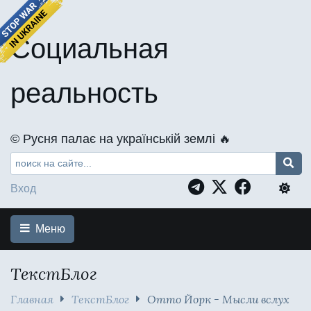
Социальная
реальность
©️ Русня палає на українській землі 🔥
Вход
Меню
ТекстБлог
Главная
ТекстБлог
Отто Йорк - Мысли вслух