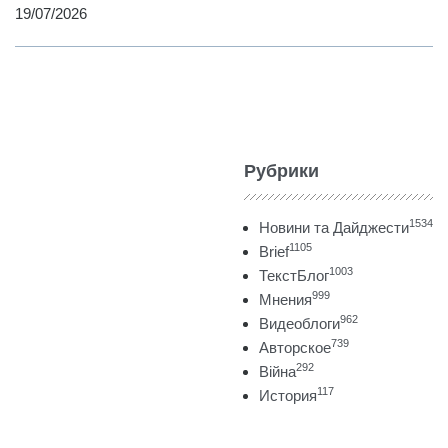
19/07/2026
Рубрики
1534
Новини та Дайджести
1105
Brief
1003
ТекстБлог
999
Мнения
962
Видеоблоги
739
Авторское
292
Війна
117
История