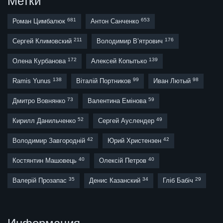
Метки
681
653
Роман Цимбалюк
Антон Санченко
211
176
Сергей Климовский
Володимир В’ятрович
172
139
Олена Курбанова
Алексей Копытько
138
99
98
Ramis Yunus
Віталій Портников
Иван Лютый
73
59
Дмитро Вовнянко
Валентина Емінова
52
49
Кирилл Данильченко
Сергей Ауслендер
42
42
Володимир Завгородній
Юрий Христензен
40
40
Костянтин Машовець
Олексій Петров
35
34
29
Валерій Прозапас
Денис Казанский
Гліб Бабіч