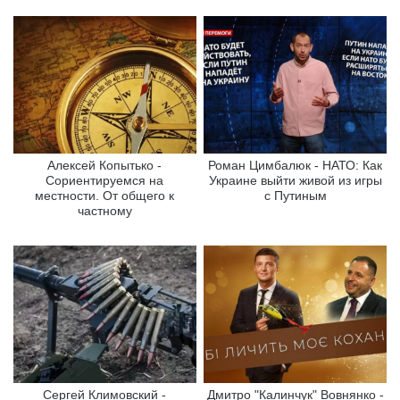
Алексей Копытько -
Роман Цимбалюк - НАТО: Как
Сориентируемся на
Украине выйти живой из игры
местности. От общего к
с Путиным
частному
Сергей Климовский -
Дмитро "Калинчук" Вовнянко -