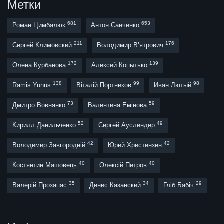
Метки
681
653
Роман Цимбалюк
Антон Санченко
211
176
Сергей Климовский
Володимир В’ятрович
172
139
Олена Курбанова
Алексей Копытько
138
99
98
Ramis Yunus
Віталій Портников
Иван Лютый
73
59
Дмитро Вовнянко
Валентина Емінова
52
49
Кирилл Данильченко
Сергей Ауслендер
42
42
Володимир Завгородній
Юрий Христензен
40
40
Костянтин Машовець
Олексій Петров
35
34
29
Валерій Прозапас
Денис Казанский
Гліб Бабіч