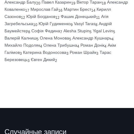
Александр Балу
Павел Казарин
Віктор Таран
Александр
20
19
18
Коваленко
Мирослав Гай
Мартин Брест
Кирилл
17
16
14
Сазонов
Юрій Богданов
Фашик Донецький
Агія
12
12
11
Загребельська
Юрій Гудименко
Vasyl Taras
Андрій
10
9
8
Баумейстер
Софія Федина
Alesha Stupin
Yigal Levin
8
7
5
5
Валерій Калниш
Олена Монова
Александр Кушнарь
5
5
4
Михайло Подоляк
Олена Трибушна
Роман Донік
Акім
4
4
4
Галімов
Катерина Водоносова
Роман Шрайк
Тарас
3
3
3
Березовець
Євген Дикий
3
2
Случайные записи