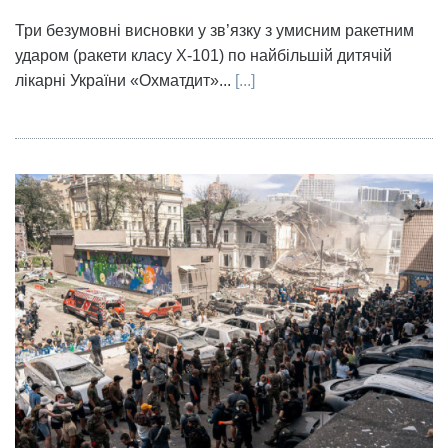
Три безумовні висновки у зв’язку з умисним ракетним
ударом (ракети класу X-101) по найбільшій дитячій
лікарні України «Охматдит»...
[...]