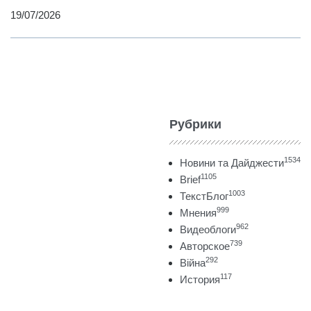
19/07/2026
Рубрики
1534
Новини та Дайджести
1105
Brief
1003
ТекстБлог
999
Мнения
962
Видеоблоги
739
Авторское
292
Війна
117
История