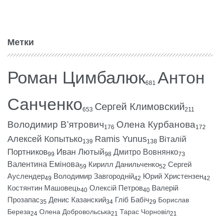
Метки
Роман Цимбалюк
Антон
681
Санченко
Сергей Климовский
653
211
Володимир В’ятрович
Олена Курбанова
176
172
Алексей Копытько
Ramis Yunus
Віталій
139
138
Портников
Иван Лютый
Дмитро Вовнянко
99
98
73
Валентина Емінова
Кирилл Данильченко
Сергей
59
52
Ауслендер
Володимир Завгородній
Юрий Христензен
49
42
42
Костянтин Машовець
Олексій Петров
Валерій
40
40
Прозапас
Денис Казанский
Гліб Бабіч
Борислав
35
34
29
Береза
Олена Добровольська
Тарас Чорновіл
24
21
21