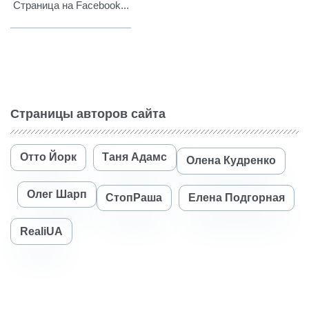
Страница на Facebook...
Страницы авторов сайта
Отто Йорк
Таня Адамс
Олена Кудренко
Олег Шарп
СтопРаша
Елена Подгорная
RealiUA