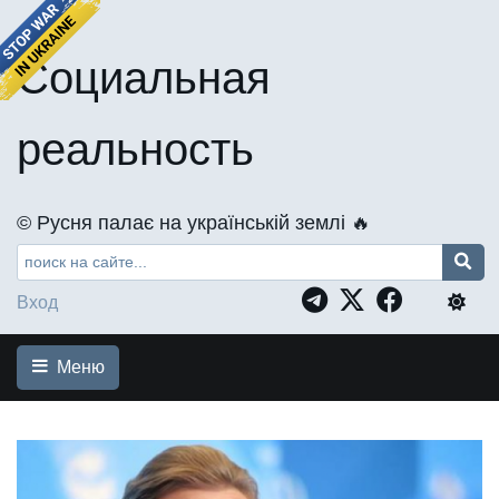
Социальная
реальность
©️ Русня палає на українській землі 🔥
Вход
Меню