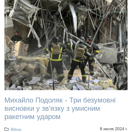
Михайло Подоляк - Три безумовні
висновки у зв’язку з умисним
ракетним ударом
8 июля 2024 г.
Війна