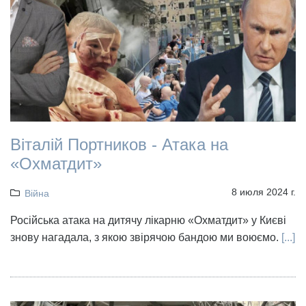
Віталій Портников - Атака на
«Охматдит»
8 июля 2024 г.
Війна
Російська атака на дитячу лікарню «Охматдит» у Києві
знову нагадала, з якою звірячою бандою ми воюємо.
[...]