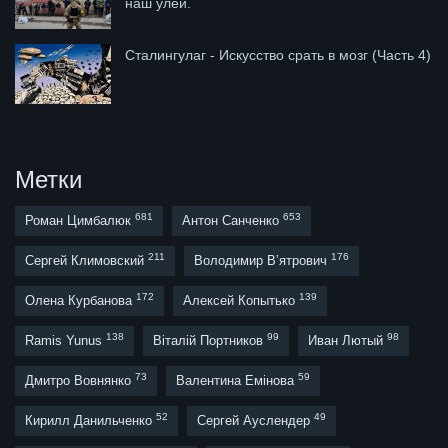
наш улей.
Сталингулаг - Искусство срать в мозг (Часть 4)
Метки
681
653
Роман Цимбалюк
Антон Санченко
211
176
Сергей Климовский
Володимир В’ятрович
172
139
Олена Курбанова
Алексей Копытько
138
99
98
Ramis Yunus
Віталій Портников
Иван Лютый
73
59
Дмитро Вовнянко
Валентина Емінова
52
49
Кирилл Данильченко
Сергей Ауслендер