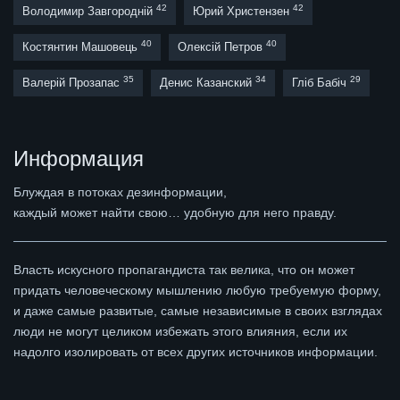
42
42
Володимир Завгородній
Юрий Христензен
40
40
Костянтин Машовець
Олексій Петров
35
34
29
Валерій Прозапас
Денис Казанский
Гліб Бабіч
Информация
Блуждая в потоках дезинформации,
каждый может найти свою… удобную для него правду.
Власть искусного пропагандиста так велика, что он может
придать человеческому мышлению любую требуемую форму,
и даже самые развитые, самые независимые в своих взглядах
люди не могут целиком избежать этого влияния, если их
надолго изолировать от всех других источников информации.