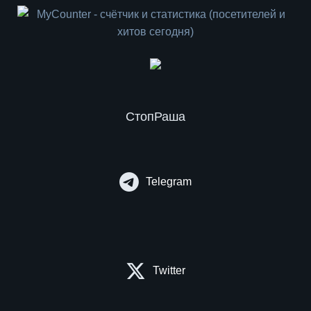
СтопРаша
Telegram
Twitter