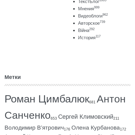
1003
ТекстБлог
999
Мнения
962
Видеоблоги
739
Авторское
292
Війна
117
История
Метки
Роман Цимбалюк
Антон
681
Санченко
Сергей Климовский
653
211
Володимир В’ятрович
Олена Курбанова
176
172