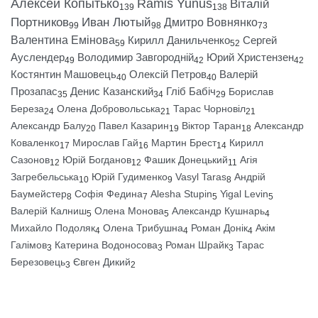
Алексей Копытько
Ramis Yunus
Віталій
139
138
Портников
Иван Лютый
Дмитро Вовнянко
99
98
73
Валентина Емінова
Кирилл Данильченко
Сергей
59
52
Ауслендер
Володимир Завгородній
Юрий Христензен
49
42
42
Костянтин Машовець
Олексій Петров
Валерій
40
40
Прозапас
Денис Казанский
Гліб Бабіч
Борислав
35
34
29
Береза
Олена Добровольська
Тарас Чорновіл
24
21
21
Александр Балу
Павел Казарин
Віктор Таран
Александр
20
19
18
Коваленко
Мирослав Гай
Мартин Брест
Кирилл
17
16
14
Сазонов
Юрій Богданов
Фашик Донецький
Агія
12
12
11
Загребельська
Юрій Гудименко
Vasyl Taras
Андрій
10
9
8
Баумейстер
Софія Федина
Alesha Stupin
Yigal Levin
8
7
5
5
Валерій Калниш
Олена Монова
Александр Кушнарь
5
5
4
Михайло Подоляк
Олена Трибушна
Роман Донік
Акім
4
4
4
Галімов
Катерина Водоносова
Роман Шрайк
Тарас
3
3
3
Березовець
Євген Дикий
3
2