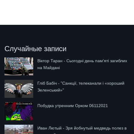
Случайные записи
Віктор Таран - Сьогодні день пам'яті загиблих
на Майдані
Гліб Бабіч - "Санкції, телеканали і «хороший
Зеленський»"
Побудка утренним Орком 06112021
Иван Лютый - Зря йобнутый медведь полез в