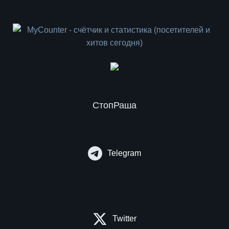
СтопРаша
Telegram
Twitter