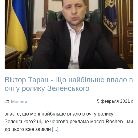
Віктор Таран - Що найбільше впало в
очі у ролику Зеленського
5 февраля 2021 г.
Мнения
знаєте, що мені найбільше впало в очі у ролику
Зеленського? ні, не чергова реклама масла Roshen - ми
до цього вже звикли
[...]