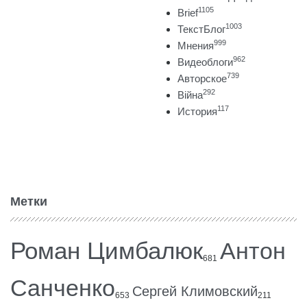
1105
Brief
1003
ТекстБлог
999
Мнения
962
Видеоблоги
739
Авторское
292
Війна
117
История
Метки
Роман Цимбалюк
Антон
681
Санченко
Сергей Климовский
653
211