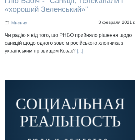
Гліб Бабіч - "Санкції, телеканали і
«хороший Зеленський»"
3 февраля 2021 г.
Мнения
Чи радію я від того, що РНБО прийняло рішення щодо
санкцій щодо одного зовсім російського хлопчика з
українським прізвищем Козак?
[...]