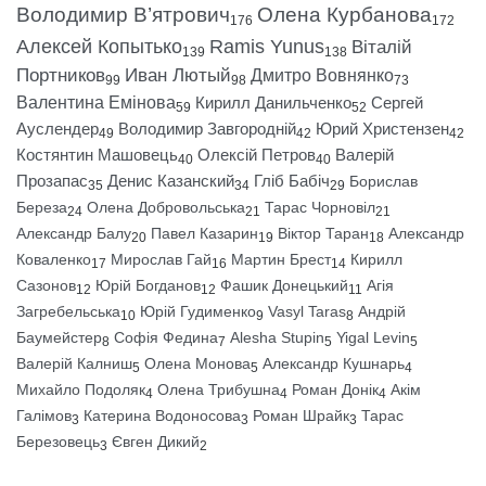
Володимир В’ятрович
Олена Курбанова
176
172
Алексей Копытько
Ramis Yunus
Віталій
139
138
Портников
Иван Лютый
Дмитро Вовнянко
99
98
73
Валентина Емінова
Кирилл Данильченко
Сергей
59
52
Ауслендер
Володимир Завгородній
Юрий Христензен
49
42
42
Костянтин Машовець
Олексій Петров
Валерій
40
40
Прозапас
Денис Казанский
Гліб Бабіч
Борислав
35
34
29
Береза
Олена Добровольська
Тарас Чорновіл
24
21
21
Александр Балу
Павел Казарин
Віктор Таран
Александр
20
19
18
Коваленко
Мирослав Гай
Мартин Брест
Кирилл
17
16
14
Сазонов
Юрій Богданов
Фашик Донецький
Агія
12
12
11
Загребельська
Юрій Гудименко
Vasyl Taras
Андрій
10
9
8
Баумейстер
Софія Федина
Alesha Stupin
Yigal Levin
8
7
5
5
Валерій Калниш
Олена Монова
Александр Кушнарь
5
5
4
Михайло Подоляк
Олена Трибушна
Роман Донік
Акім
4
4
4
Галімов
Катерина Водоносова
Роман Шрайк
Тарас
3
3
3
Березовець
Євген Дикий
3
2