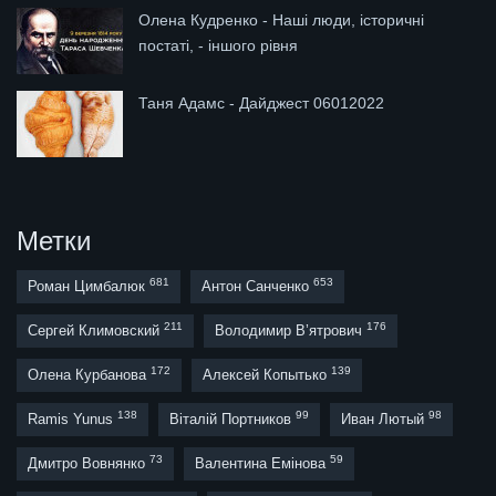
Олена Кудренко - Наші люди, історичні
постаті, - іншого рівня
Таня Адамс - Дайджест 06012022
Метки
681
653
Роман Цимбалюк
Антон Санченко
211
176
Сергей Климовский
Володимир В’ятрович
172
139
Олена Курбанова
Алексей Копытько
138
99
98
Ramis Yunus
Віталій Портников
Иван Лютый
73
59
Дмитро Вовнянко
Валентина Емінова