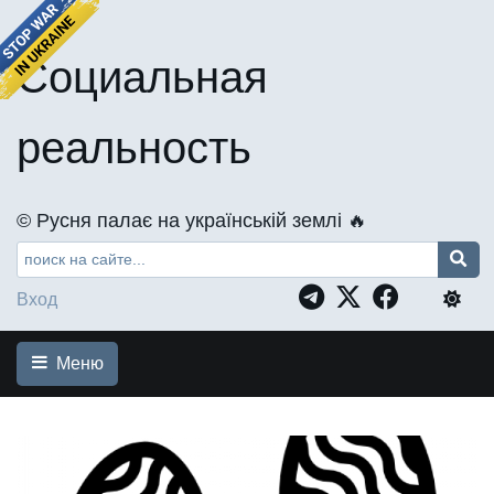
Социальная
реальность
©️ Русня палає на українській землі 🔥
Вход
Меню