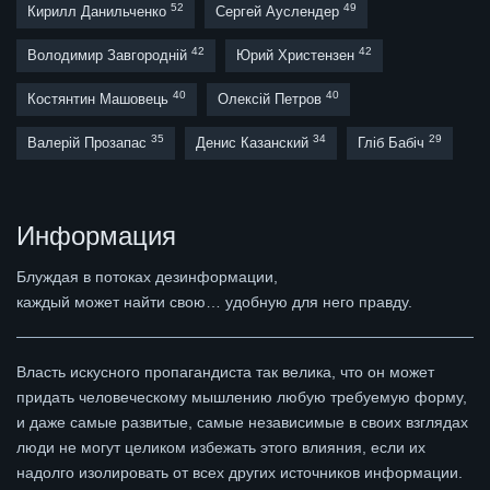
52
49
Кирилл Данильченко
Сергей Ауслендер
42
42
Володимир Завгородній
Юрий Христензен
40
40
Костянтин Машовець
Олексій Петров
35
34
29
Валерій Прозапас
Денис Казанский
Гліб Бабіч
Информация
Блуждая в потоках дезинформации,
каждый может найти свою… удобную для него правду.
Власть искусного пропагандиста так велика, что он может
придать человеческому мышлению любую требуемую форму,
и даже самые развитые, самые независимые в своих взглядах
люди не могут целиком избежать этого влияния, если их
надолго изолировать от всех других источников информации.