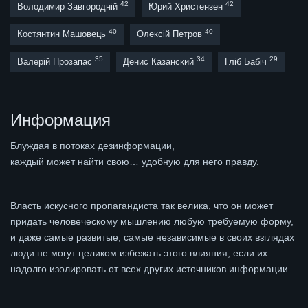
42
42
Володимир Завгородній
Юрий Христензен
40
40
Костянтин Машовець
Олексій Петров
35
34
29
Валерій Прозапас
Денис Казанский
Гліб Бабіч
Информация
Блуждая в потоках дезинформации,
каждый может найти свою… удобную для него правду.
Власть искусного пропагандиста так велика, что он может
придать человеческому мышлению любую требуемую форму,
и даже самые развитые, самые независимые в своих взглядах
люди не могут целиком избежать этого влияния, если их
надолго изолировать от всех других источников информации.