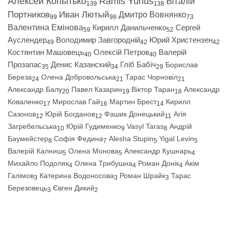
Алексей Копытько
Ramis Yunus
Віталій
139
138
Портников
Иван Лютый
Дмитро Вовнянко
99
98
73
Валентина Емінова
Кирилл Данильченко
Сергей
59
52
Ауслендер
Володимир Завгородній
Юрий Христензен
49
42
42
Костянтин Машовець
Олексій Петров
Валерій
40
40
Прозапас
Денис Казанский
Гліб Бабіч
Борислав
35
34
29
Береза
Олена Добровольська
Тарас Чорновіл
24
21
21
Александр Балу
Павел Казарин
Віктор Таран
Александр
20
19
18
Коваленко
Мирослав Гай
Мартин Брест
Кирилл
17
16
14
Сазонов
Юрій Богданов
Фашик Донецький
Агія
12
12
11
Загребельська
Юрій Гудименко
Vasyl Taras
Андрій
10
9
8
Баумейстер
Софія Федина
Alesha Stupin
Yigal Levin
8
7
5
5
Валерій Калниш
Олена Монова
Александр Кушнарь
5
5
4
Михайло Подоляк
Олена Трибушна
Роман Донік
Акім
4
4
4
Галімов
Катерина Водоносова
Роман Шрайк
Тарас
3
3
3
Березовець
Євген Дикий
3
2