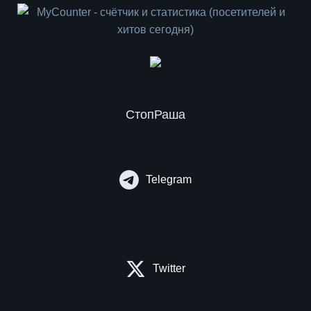
СтопРаша
Telegram
Twitter