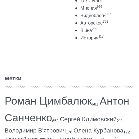
ТекстБлог
999
Мнения
962
Видеоблоги
739
Авторское
292
Війна
117
История
Метки
Роман Цимбалюк
Антон
681
Санченко
Сергей Климовский
653
211
Володимир В’ятрович
Олена Курбанова
176
172