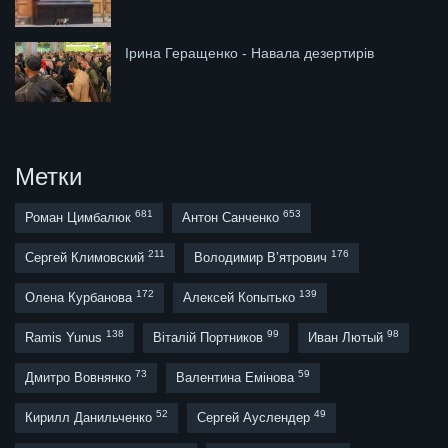
Ірина Геращенко - Навала дезертирів
Метки
681
653
Роман Цимбалюк
Антон Санченко
211
176
Сергей Климовский
Володимир В’ятрович
172
139
Олена Курбанова
Алексей Копытько
138
99
98
Ramis Yunus
Віталій Портников
Иван Лютый
73
59
Дмитро Вовнянко
Валентина Емінова
52
49
Кирилл Данильченко
Сергей Ауслендер