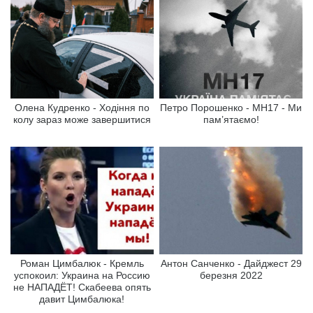
Олена Кудренко - Ходіння по
Петро Порошенко - МН17 - Ми
колу зараз може завершитися
пам’ятаємо!
Роман Цимбалюк - Кремль
Антон Санченко - Дайджест 29
успокоил: Украина на Россию
березня 2022
не НАПАДЁТ! Скабеева опять
давит Цимбалюка!