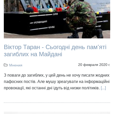
Віктор Таран - Сьогодні день пам'яті
загиблих на Майдані
20 февраля 2020 г.
Мнения
З поваги до загиблих, у цей день не хочу писати жодних
пафосних постів. Але мушу зреагувати на інформаційні
провокації, які останні дні ідуть від низки політиків.
[...]