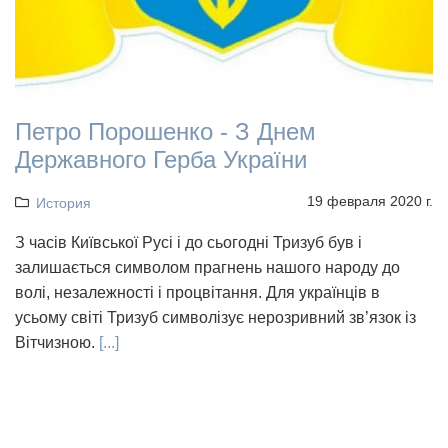
Петро Порошенко - З Днем
Державного Герба України
19 февраля 2020 г.
История
З часів Київської Русі і до сьогодні Тризуб був і
залишається символом прагнень нашого народу до
волі, незалежності і процвітання. Для українців в
усьому світі Тризуб символізує нерозривний зв’язок із
Вітчизною.
[...]