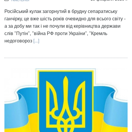
Російський кулак загорнутий в брудну сепаратиську
ганчірку, це вже шість років очевидно для всього світу -
а за добу ми так і не почули від керівництва держави
слів "Путін", "війна РФ проти України", "Кремль
недоговороз
[...]