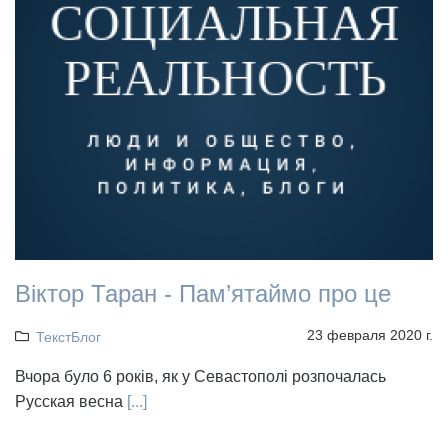
Віктор Таран - Пам’ятаймо про це
23 февраля 2020 г.
ТекстБлог
Вчора було 6 років, як у Севастополі розпочалась
Русская весна
[...]