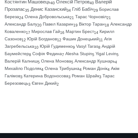
Костянтин Машовець
Олексій Петров
Валерій
40
40
Прозапас
Денис Казанский
Гліб Бабіч
Борислав
35
34
29
Береза
Олена Добровольська
Тарас Чорновіл
24
21
21
Александр Балу
Павел Казарин
Віктор Таран
Александр
20
19
18
Коваленко
Мирослав Гай
Мартин Брест
Кирилл
17
16
14
Сазонов
Юрій Богданов
Фашик Донецький
Агія
12
12
11
Загребельська
Юрій Гудименко
Vasyl Taras
Андрій
10
9
8
Баумейстер
Софія Федина
Alesha Stupin
Yigal Levin
8
7
5
5
Валерій Калниш
Олена Монова
Александр Кушнарь
5
5
4
Михайло Подоляк
Олена Трибушна
Роман Донік
Акім
4
4
4
Галімов
Катерина Водоносова
Роман Шрайк
Тарас
3
3
3
Березовець
Євген Дикий
3
2