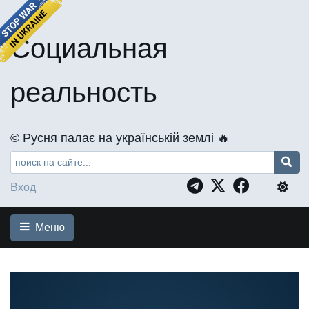
Социальная
реальность
©️ Русня палає на українській землі 🔥
Вход
Меню