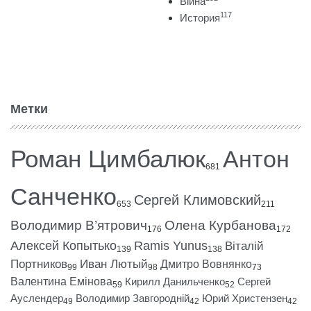
Війна
117
История
Метки
Роман Цимбалюк
Антон
681
Санченко
Сергей Климовский
653
211
Володимир В’ятрович
Олена Курбанова
176
172
Алексей Копытько
Ramis Yunus
Віталій
139
138
Портников
Иван Лютый
Дмитро Вовнянко
99
98
73
Валентина Емінова
Кирилл Данильченко
Сергей
59
52
Ауслендер
Володимир Завгородній
Юрий Христензен
49
42
42