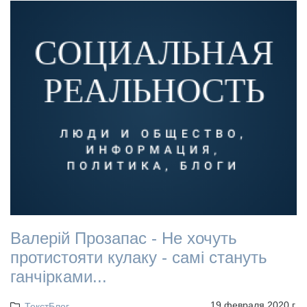
Валерій Прозапас - Не хочуть
протистояти кулаку - самі стануть
ганчірками...
19 февраля 2020 г.
ТекстБлог