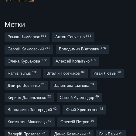
Метки
681
653
Роман Цимбалюк
Антон Санченко
211
176
Сергей Климовский
Володимир В’ятрович
172
139
Олена Курбанова
Алексей Копытько
138
99
98
Ramis Yunus
Віталій Портников
Иван Лютый
73
59
Дмитро Вовнянко
Валентина Емінова
52
49
Кирилл Данильченко
Сергей Ауслендер
42
42
Володимир Завгородній
Юрий Христензен
40
40
Костянтин Машовець
Олексій Петров
35
34
29
Валерій Прозапас
Денис Казанский
Гліб Бабіч