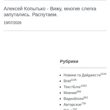
Алексей Копытько - Вижу, многие слегка
запутались. Распутаем.
19/07/2026
Рубрики
1534
Новини та Дайджести
1105
Brief
1003
ТекстБлог
999
Мнения
962
Видеоблоги
739
Авторское
292