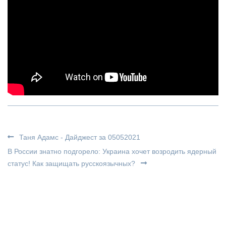
Таня Адамс - Дайджест за 05052021
В России знатно подгорело: Украина хочет возродить ядерный
статус! Как защищать русскоязычных?