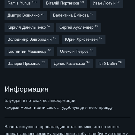
138
99
98
Ramis Yunus
Віталій Портников
Иван Лютый
73
59
Дмитро Вовнянко
Валентина Емінова
52
49
Кирилл Данильченко
Сергей Ауслендер
42
42
Володимир Завгородній
Юрий Христензен
40
40
Костянтин Машовець
Олексій Петров
35
34
29
Валерій Прозапас
Денис Казанский
Гліб Бабіч
Информация
Блуждая в потоках дезинформации,
каждый может найти свою… удобную для него правду.
Власть искусного пропагандиста так велика, что он может
придать человеческому мышлению любую требуемую форму,