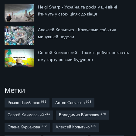
Helgi Sharp - Україна та росія у цій війні
йтимуть у своїх цілях до кінця
Алексей Копытько - Ключевые события
минувшей недели
Сергей Климовский - Трамп требует показать
ему карту россии будущего
Метки
681
653
Роман Цимбалюк
Антон Санченко
211
176
Сергей Климовский
Володимир В’ятрович
172
139
Олена Курбанова
Алексей Копытько