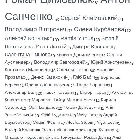
681
Санченко
Сергей Климовский
653
211
Володимир В’ятрович
Олена Курбанова
176
172
Алексей Копытько
Ramis Yunus
Віталій
139
138
Портников
Иван Лютый
Дмитро Вовнянко
99
98
73
Валентина Емінова
Кирилл Данильченко
Сергей
59
52
Ауслендер
Володимир Завгородній
Юрий Христензен
49
42
42
Костянтин Машовець
Олексій Петров
Валерій
40
40
Прозапас
Денис Казанский
Гліб Бабіч
Борислав
35
34
29
Береза
Олена Добровольська
Тарас Чорновіл
24
21
21
Александр Балу
Павел Казарин
Віктор Таран
Александр
20
19
18
Коваленко
Мирослав Гай
Мартин Брест
Кирилл
17
16
14
Сазонов
Юрій Богданов
Фашик Донецький
Агія
12
12
11
Загребельська
Юрій Гудименко
Vasyl Taras
Андрій
10
9
8
Баумейстер
Софія Федина
Alesha Stupin
Yigal Levin
8
7
5
5
Валерій Калниш
Олена Монова
Александр Кушнарь
5
5
4
Михайло Подоляк
Олена Трибушна
Роман Донік
Акім
4
4
4