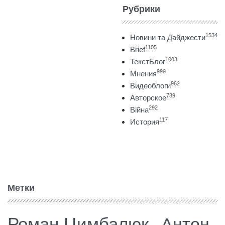
Рубрики
1534
Новини та Дайджести
1105
Brief
1003
ТекстБлог
999
Мнения
962
Видеоблоги
739
Авторское
292
Війна
117
История
Метки
Роман Цимбалюк
Антон