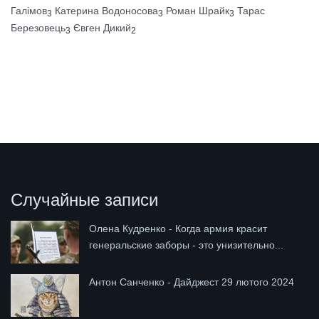
Галімов
Катерина Водоносова
Роман Шрайк
Тарас
3
3
3
Березовець
Євген Дикий
3
2
Случайные записи
Олена Кудренко - Когда армия красит
генеральские заборы - это унизительно...
Антон Санченко - Дайджест 29 лютого 2024