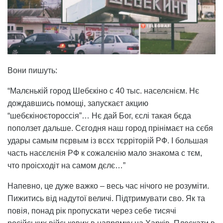
Вони пишуть:
“Малєнькій город Шебєкіно с 40 тыс. населєнієм. Нє
дождавшись помощі, запускаєт акцию
“шебєкіноєтороссія”… Нє дай Бог, єслі такая бєда
поползет дальше. Сєгодня наш город прінімаєт на сєбя
удары самым пєрвым із всєх тєрріторій РФ. І большая
часть насєлєнія РФ к сожалєнію мало знакома с тєм,
что проісходіт на самом дєлє…”
Напевно, це дуже важко – весь час нічого не розуміти.
Пижитись від надутої величі. Підтримувати сво. Як та
повія, понад рік пропускати через себе тисячі