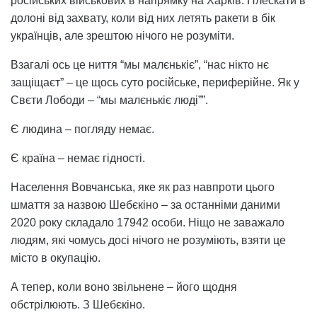
російських військових в напрямку на Харків. Плескати в
долоні від захвату, коли від них летять ракети в бік
українців, але зрештою нічого не розуміти.
Взагалі ось це ниття “мы малєнькіє”, “нас нікто нє
защіщаєт” – це щось суто російське, периферійне. Як у
Свєти Лободи – “мы малєнькіє люді””.
Є людина – погляду немає.
Є країна – немає гідності.
Населення Вовчанська, яке як раз навпроти цього
шмаття за назвою Шебєкіно – за останніми даними
2020 року складало 17942 особи. Ніщо не заважало
людям, які чомусь досі нічого не розуміють, взяти це
місто в окупацію.
А тепер, коли воно звільнене – його щодня
обстрілюють. З Шебєкіно.