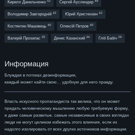
52
49
Кирилл Данильченко
Сергей Ауслендер
42
42
Володимир Завгородній
Юрий Христензен
40
40
Костянтин Машовець
Олексій Петров
35
34
29
Валерій Прозапас
Денис Казанский
Гліб Бабіч
Информация
Блуждая в потоках дезинформации,
каждый может найти свою… удобную для него правду.
Власть искусного пропагандиста так велика, что он может
придать человеческому мышлению любую требуемую форму,
и даже самые развитые, самые независимые в своих взглядах
люди не могут целиком избежать этого влияния, если их
надолго изолировать от всех других источников информации.