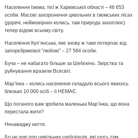
Населення Ізюма, тієї ж Харківської області – 46 653
особи. Масові захоронення цивільних в ізюмських лісах
(доречі, неймовірних колись, там природа захоплює)
тепер відомі всьому світу.
Населення Куп’янська, яке знову ж таки потерпає від
запорєбрикової “любові” – 27 584 особи.
Буча – не набагато більше за Шебєкіно. Звірства та
руйнування вразили Всесвіт.
Мар’їнка – колись населення складало всього якихось
близько 10 000 осіб – її НЕМАЄ.
Що поганого вам зробила маленька Мар’їнка, що вона
перестала жити?
Ненавиджу ниття.
Бо не чую про цивільних шебєкінців, які щось там