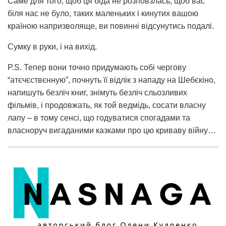
Саме для того, щоб ця біда не розповзлась, щоб вас
біля нас не було, таких маленьких і кинутих вашою
країною напризволяще, ви повинні відсунутись подалі.
Сумку в руки, і на вихід.
P.S. Тепер вони точно придумають собі чергову
“атєчєствєнную”, почнуть її відлік з нападу на Шебєкіно,
напишуть безліч книг, знімуть безліч сльозливих
фільмів, і продовжать, як той ведмідь, сосати власну
лапу – в тому сенсі, що годуватися спогадами та
власноруч вигаданими казками про цю криваву війну…