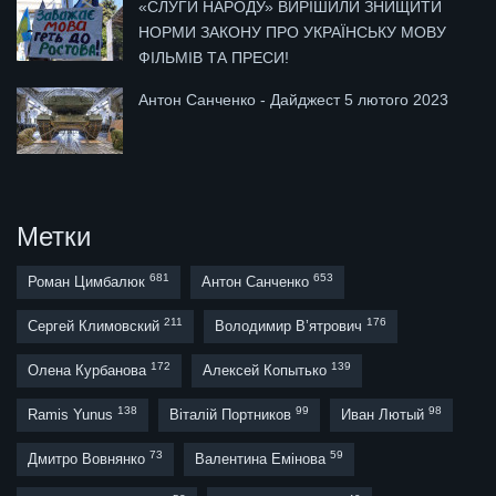
«СЛУГИ НАРОДУ» ВИРІШИЛИ ЗНИЩИТИ
НОРМИ ЗАКОНУ ПРО УКРАЇНСЬКУ МОВУ
ФІЛЬМІВ ТА ПРЕСИ!
Антон Санченко - Дайджест 5 лютого 2023
Метки
681
653
Роман Цимбалюк
Антон Санченко
211
176
Сергей Климовский
Володимир В’ятрович
172
139
Олена Курбанова
Алексей Копытько
138
99
98
Ramis Yunus
Віталій Портников
Иван Лютый
73
59
Дмитро Вовнянко
Валентина Емінова