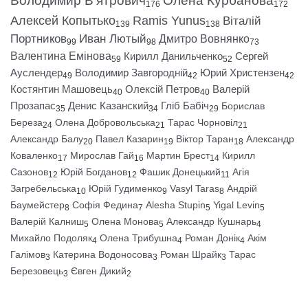
Володимир В’ятрович
Олена Курбанова
176
172
Алексей Копытько
Ramis Yunus
Віталій
139
138
Портников
Иван Лютый
Дмитро Вовнянко
99
98
73
Валентина Емінова
Кирилл Данильченко
Сергей
59
52
Ауслендер
Володимир Завгородній
Юрий Христензен
49
42
42
Костянтин Машовець
Олексій Петров
Валерій
40
40
Прозапас
Денис Казанский
Гліб Бабіч
Борислав
35
34
29
Береза
Олена Добровольська
Тарас Чорновіл
24
21
21
Александр Балу
Павел Казарин
Віктор Таран
Александр
20
19
18
Коваленко
Мирослав Гай
Мартин Брест
Кирилл
17
16
14
Сазонов
Юрій Богданов
Фашик Донецький
Агія
12
12
11
Загребельська
Юрій Гудименко
Vasyl Taras
Андрій
10
9
8
Баумейстер
Софія Федина
Alesha Stupin
Yigal Levin
8
7
5
5
Валерій Калниш
Олена Монова
Александр Кушнарь
5
5
4
Михайло Подоляк
Олена Трибушна
Роман Донік
Акім
4
4
4
Галімов
Катерина Водоносова
Роман Шрайк
Тарас
3
3
3
Березовець
Євген Дикий
3
2