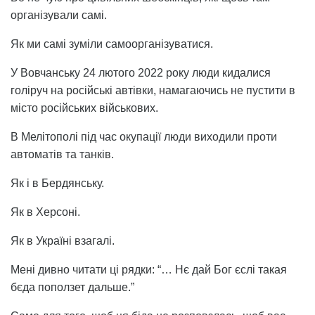
організували самі.
Як ми самі зуміли самоорганізуватися.
У Вовчанську 24 лютого 2022 року люди кидалися
голіруч на російські автівки, намагаючись не пустити в
місто російських військових.
В Мелітополі під час окупації люди виходили проти
автоматів та танків.
Як і в Бердянську.
Як в Херсоні.
Як в Україні взагалі.
Мені дивно читати ці рядки: “… Нє дай Бог єслі такая
бєда поползет дальше.”