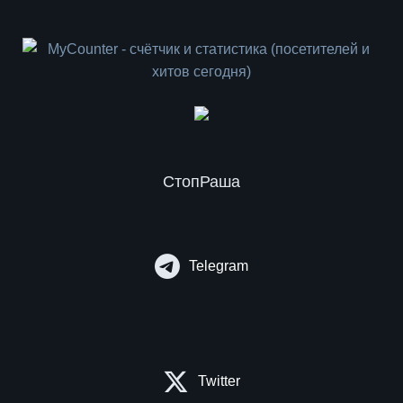
СтопРаша
Telegram
Twitter