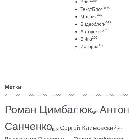
1105
Brief
1003
ТекстБлог
999
Мнения
962
Видеоблоги
739
Авторское
292
Війна
117
История
Метки
Роман Цимбалюк
Антон
681
Санченко
Сергей Климовский
653
211