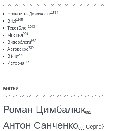
1534
Новини та Дайджести
1105
Brief
1003
ТекстБлог
999
Мнения
962
Видеоблоги
739
Авторское
292
Війна
117
История
Метки
Роман Цимбалюк
681
Антон Санченко
Сергей
653