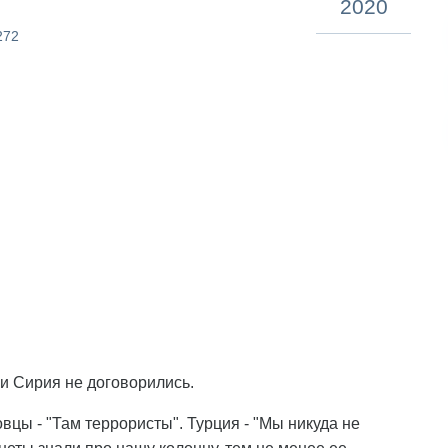
2020
272
и Сирия не договорились.
вцы - "Там террористы". Турция - "Мы никуда не