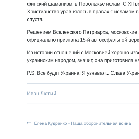
финский шаманизм, в Повольжье ислам. С ХІІ в
Христианство уравнялось в правах с исламом в 
спустя.
Решением Вселенского Патриарха, московские 
официально признана 15-й автокефальной цер
Из истории отношений с Московией хорошо изве
украинским народом, значит, она приготовила н
P.S. Все будет Украина! Я узнавал... Слава Укра
Иван Лютый
Елена Кудренко - Наша оборонительная война