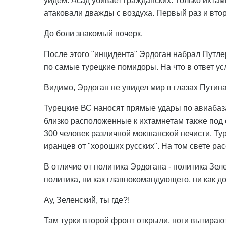
уйдем. Асад убивает гражданских. Только ихтам
атаковали дважды с воздуха. Первый раз и втор
До боли знакомый почерк.
После этого "инцидента" Эрдоган набрал Путле
по самые турецкие помидоры. На что в ответ ус
Видимо, Эрдоган не увидел мир в глазах Путина
Турецкие ВС наносят прямые удары по авиабаза
близко расположенные к ихтамнетам также под 
300 человек различной мокшанской нечисти. Ту
иранцев от "хороших русских". На том свете ра
В отличие от политика Эрдогана - политика Зеле
политика, ни как главнокомандующего, ни как д
Ау, Зеленский, ты где?!
Там турки второй фронт открыли, ноги вытираю