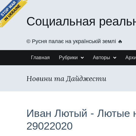
Социальная реаль
©️ Русня палає на українській землі 🔥
Главная
Рубрики
Авторы
Арх
Новини та Дайджести
Иван Лютый - Лютые 
29022020