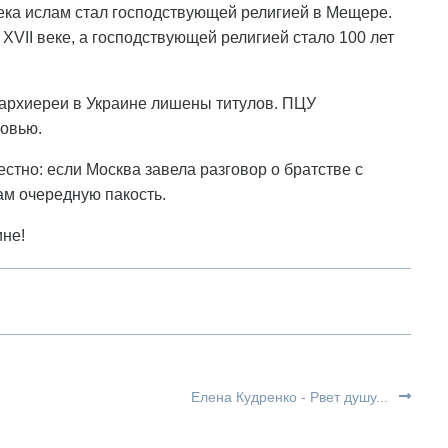
ека ислам стал господствующей религией в Мещере.
XVII веке, а господствующей религией стало 100 лет
архиереи в Украине лишены титулов. ПЦУ
ковью.
стно: если Москва завела разговор о братстве с
ам очередную пакость.
ине!
Елена Кудренко - Рвет душу...