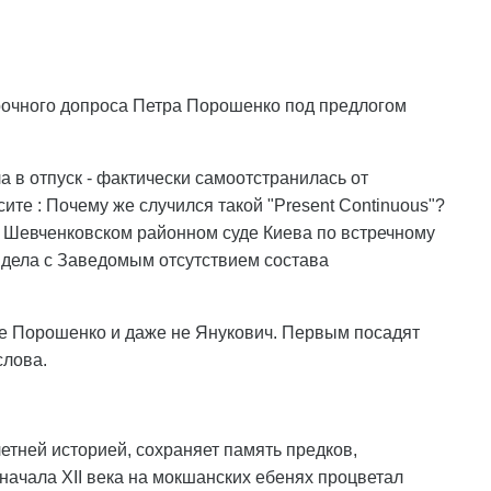
рочного допроса Петра Порошенко под предлогом
 в отпуск - фактически самоотстранилась от
те : Почему же случился такой "Present Continuous"?
в Шевченковском районном суде Киева по встречному
 дела с Заведомым отсутствием состава
не Порошенко и даже не Янукович. Первым посадят
слова.
тней историей, сохраняет память предков,
начала ХІІ века на мокшанских ебенях процветал