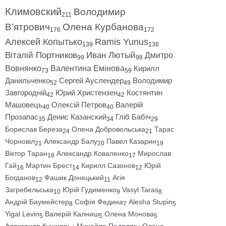
Климовский
Володимир
211
В’ятрович
Олена Курбанова
176
172
Алексей Копытько
Ramis Yunus
139
138
Віталій Портников
Иван Лютый
Дмитро
99
98
Вовнянко
Валентина Емінова
Кирилл
73
59
Данильченко
Сергей Ауслендер
Володимир
52
49
Завгородній
Юрий Христензен
Костянтин
42
42
Машовець
Олексій Петров
Валерій
40
40
Прозапас
Денис Казанский
Гліб Бабіч
35
34
29
Борислав Береза
Олена Добровольська
Тарас
24
21
Чорновіл
Александр Балу
Павел Казарин
21
20
19
Віктор Таран
Александр Коваленко
Мирослав
18
17
Гай
Мартин Брест
Кирилл Сазонов
Юрій
16
14
12
Богданов
Фашик Донецький
Агія
12
11
Загребельська
Юрій Гудименко
Vasyl Taras
10
9
8
Андрій Баумейстер
Софія Федина
Alesha Stupin
8
7
5
Yigal Levin
Валерій Калниш
Олена Монова
5
5
5
Александр Кушнарь
Михайло Подоляк
Олена