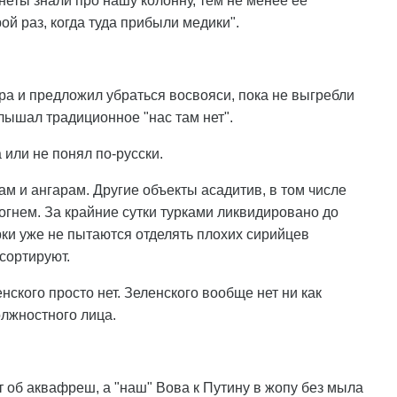
неты знали про нашу колонну, тем не менее ее
ой раз, когда туда прибыли медики".
ра и предложил убраться восвояси, пока не выгребли
лышал традиционное "нас там нет".
 или не понял по-русски.
м и ангарам. Другие объекты асадитив, в том числе
огнем. За крайние сутки турками ликвидировано до
рки уже не пытаются отделять плохих сирийцев
ссортируют.
нского просто нет. Зеленского вообще нет ни как
олжностного лица.
т об аквафреш, а "наш" Вова к Путину в жопу без мыла