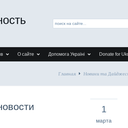
ность
ив
О сайте
Допомога Україні
Donate for Uk
Главная
Новини та Дайдже
новости
1
марта