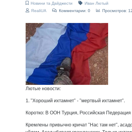
Новини та Дайджести
Иван Лютый
RealiUA
Комментарии: 0
Просмотров: 1
Лютые новости:
1. "Хороший ихтамнет" - "мертвый ихтамнет".
Коротко: В ООН Турция, Российская Педерация 
Кремлены привычно кричат "Нас там нет", асадо