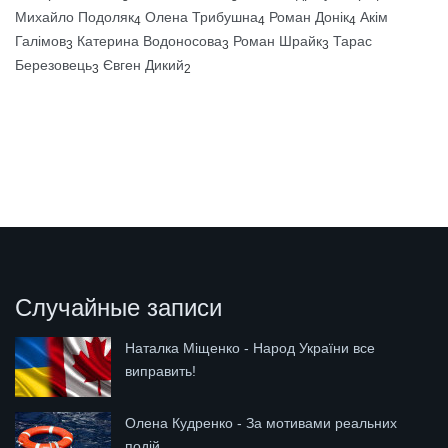
Михайло Подоляк
Олена Трибушна
Роман Донік
Акім
4
4
4
Галімов
Катерина Водоносова
Роман Шрайк
Тарас
3
3
3
Березовець
Євген Дикий
3
2
Случайные записи
Наталка Міщенко - Народ України все
виправить!
Олена Кудренко - За мотивами реальних
подій...