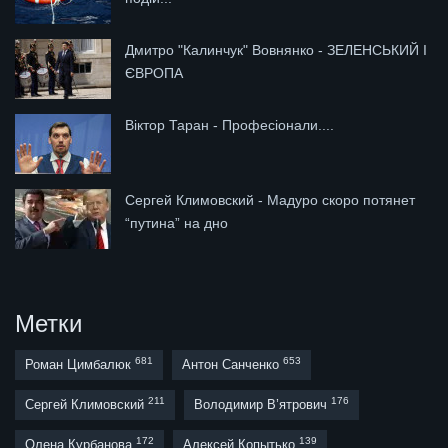
Дмитро "Калинчук" Вовнянко - ЗЕЛЕНСЬКИЙ І
ЄВРОПА
Віктор Таран - Професіонали....
Сергей Климовский - Мадуро скоро потянет
“путина” на дно
Метки
681
653
Роман Цимбалюк
Антон Санченко
211
176
Сергей Климовский
Володимир В’ятрович
172
139
Олена Курбанова
Алексей Копытько