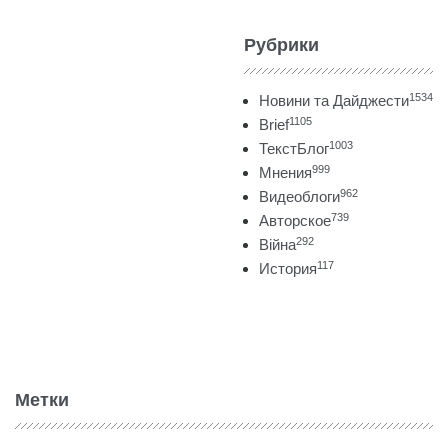
Рубрики
1534
Новини та Дайджести
1105
Brief
1003
ТекстБлог
999
Мнения
962
Видеоблоги
739
Авторское
292
Війна
117
История
Метки