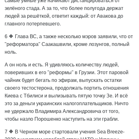
самые умные уже начинают дистанцироваться от
зелёного стада. А за то, что более полугода держат
людей за решёткой, ответит каждый: от Авакова до
главного потерпевшего.
6 🔶 Глава ВС, а также несколько мэров заявили, что от
"реформатора" Саакашвили, кроме лозунгов, полный
ноль.
А он ноль и есть. Я удивляюсь количеству людей,
поверивших в его "реформы" в Грузии. Этот паровой
чайник будет бегать по эфирам, выпускать остатки
своего тестостерона, продолжать портить отношения
Киева с Тбилиси и вылизывать пятую точку Зе. И всё
это за деньги украинских налогоплательщиков. Ничто
не удержало Владимира Александровича от того,
чтобы назло Порошенко наступить на эти грабли.
7 🔶 В Черном море стартовали учения Sea Breeze-