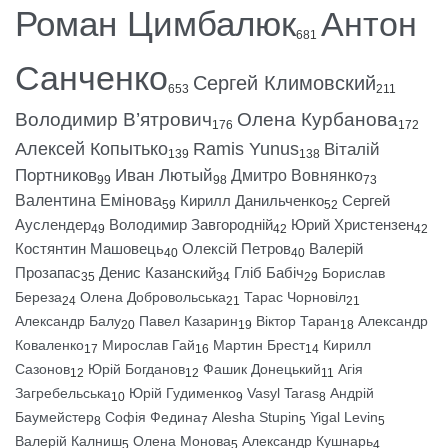
Роман Цимбалюк
Антон
681
Санченко
Сергей Климовский
653
211
Володимир В’ятрович
Олена Курбанова
176
172
Алексей Копытько
Ramis Yunus
Віталій
139
138
Портников
Иван Лютый
Дмитро Вовнянко
99
98
73
Валентина Емінова
Кирилл Данильченко
Сергей
59
52
Ауслендер
Володимир Завгородній
Юрий Христензен
49
42
42
Костянтин Машовець
Олексій Петров
Валерій
40
40
Прозапас
Денис Казанский
Гліб Бабіч
Борислав
35
34
29
Береза
Олена Добровольська
Тарас Чорновіл
24
21
21
Александр Балу
Павел Казарин
Віктор Таран
Александр
20
19
18
Коваленко
Мирослав Гай
Мартин Брест
Кирилл
17
16
14
Сазонов
Юрій Богданов
Фашик Донецький
Агія
12
12
11
Загребельська
Юрій Гудименко
Vasyl Taras
Андрій
10
9
8
Баумейстер
Софія Федина
Alesha Stupin
Yigal Levin
8
7
5
5
Валерій Калниш
Олена Монова
Александр Кушнарь
5
5
4