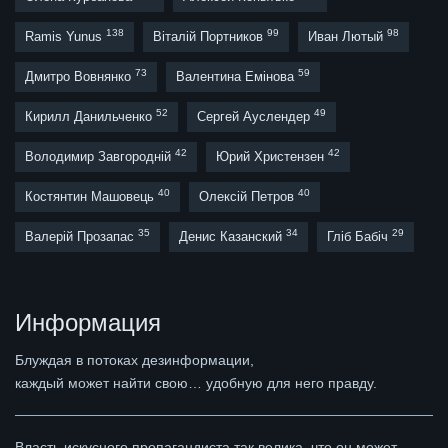
138
99
98
Ramis Yunus
Віталій Портников
Иван Лютый
73
59
Дмитро Вовнянко
Валентина Емінова
52
49
Кирилл Данильченко
Сергей Ауслендер
42
42
Володимир Завгородній
Юрий Христензен
40
40
Костянтин Машовець
Олексій Петров
35
34
29
Валерій Прозапас
Денис Казанский
Гліб Бабіч
Информация
Блуждая в потоках дезинформации,
каждый может найти свою… удобную для него правду.
Власть искусного пропагандиста так велика, что он может