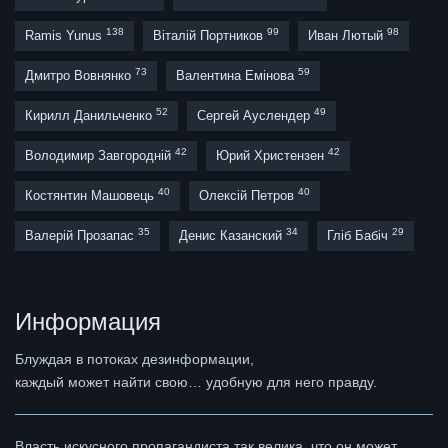
138
99
98
Ramis Yunus
Віталій Портников
Иван Лютый
73
59
Дмитро Вовнянко
Валентина Емінова
52
49
Кирилл Данильченко
Сергей Ауслендер
42
42
Володимир Завгородній
Юрий Христензен
40
40
Костянтин Машовець
Олексій Петров
35
34
29
Валерій Прозапас
Денис Казанский
Гліб Бабіч
Информация
Блуждая в потоках дезинформации,
каждый может найти свою… удобную для него правду.
Власть искусного пропагандиста так велика, что он может