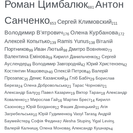
Роман Цимбалюк
Антон
681
Санченко
Сергей Климовский
653
211
Володимир В’ятрович
Олена Курбанова
176
172
Алексей Копытько
Ramis Yunus
Віталій
139
138
Портников
Иван Лютый
Дмитро Вовнянко
99
98
73
Валентина Емінова
Кирилл Данильченко
Сергей
59
52
Ауслендер
Володимир Завгородній
Юрий Христензен
49
42
42
Костянтин Машовець
Олексій Петров
Валерій
40
40
Прозапас
Денис Казанский
Гліб Бабіч
Борислав
35
34
29
Береза
Олена Добровольська
Тарас Чорновіл
24
21
21
Александр Балу
Павел Казарин
Віктор Таран
Александр
20
19
18
Коваленко
Мирослав Гай
Мартин Брест
Кирилл
17
16
14
Сазонов
Юрій Богданов
Фашик Донецький
Агія
12
12
11
Загребельська
Юрій Гудименко
Vasyl Taras
Андрій
10
9
8
Баумейстер
Софія Федина
Alesha Stupin
Yigal Levin
8
7
5
5
Валерій Калниш
Олена Монова
Александр Кушнарь
5
5
4