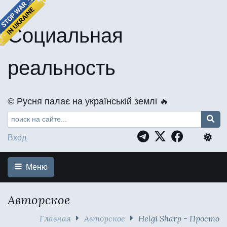
Социальная
реальность
©️ Русня палає на українській землі 🔥
Вход
Меню
Авторское
Главная
Авторское
Helgi Sharp - Просто