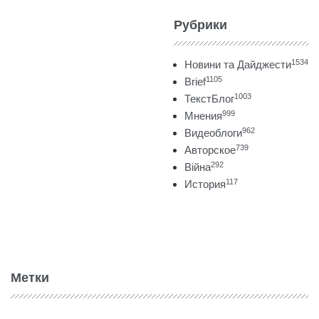
Рубрики
1534
Новини та Дайджести
1105
Brief
1003
ТекстБлог
999
Мнения
962
Видеоблоги
739
Авторское
292
Війна
117
История
Метки