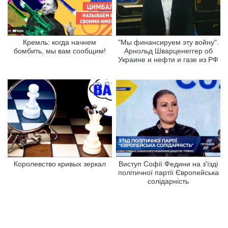
Кремль: когда начнем
"Мы финансируем эту войну".
бомбить, мы вам сообщим!
Арнольд Шварценеггер об
Украине и нефти и газе из РФ
Королевство кривых зеркал
Виступ Софії Федини на з'їзді
політичної партії Європейська
солідарність