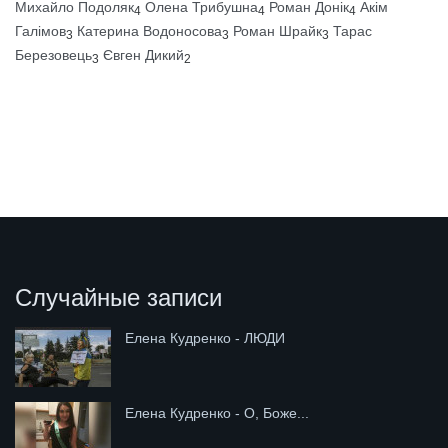
Михайло Подоляк
Олена Трибушна
Роман Донік
Акім
4
4
4
Галімов
Катерина Водоносова
Роман Шрайк
Тарас
3
3
3
Березовець
Євген Дикий
3
2
Случайные записи
Елена Кудренко - ЛЮДИ
Елена Кудренко - О, Боже...