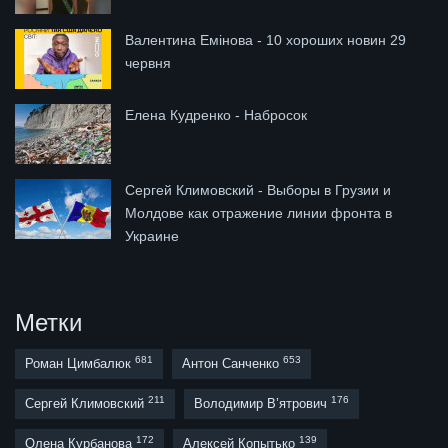
Валентина Емінова - 10 хороших новин 29
червня
Елена Кудренко - Набросок
Сергей Климовский - Выборы в Грузии и
Молдове как отражение линии фронта в
Украине
Метки
681
653
Роман Цимбалюк
Антон Санченко
211
176
Сергей Климовский
Володимир В’ятрович
172
139
Олена Курбанова
Алексей Копытько