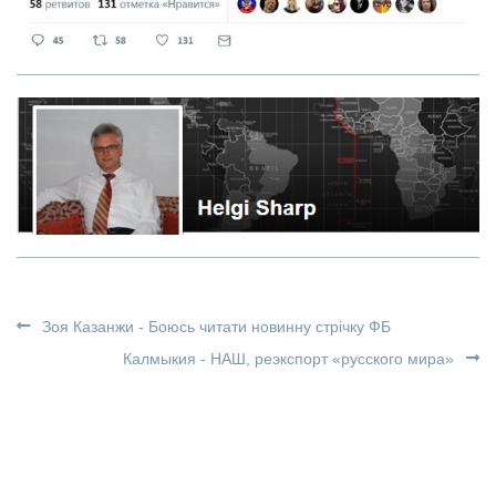
Зоя Казанжи - Боюсь читати новинну стрічку ФБ
Калмыкия - НАШ, реэкспорт «русского мира»