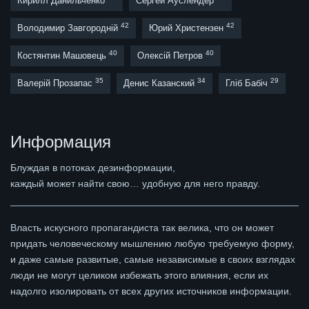
Кирилл Данильченко
Сергей Ауслендер
42
42
Володимир Завгородній
Юрий Христензен
40
40
Костянтин Машовець
Олексій Петров
35
34
29
Валерій Прозапас
Денис Казанский
Гліб Бабіч
Информация
Блуждая в потоках дезинформации,
каждый может найти свою… удобную для него правду.
Власть искусного пропагандиста так велика, что он может
придать человеческому мышлению любую требуемую форму,
и даже самые развитые, самые независимые в своих взглядах
люди не могут целиком избежать этого влияния, если их
надолго изолировать от всех других источников информации.