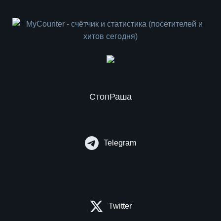
СтопРаша
Telegram
Twitter