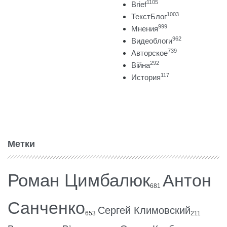
1105
Brief
1003
ТекстБлог
999
Мнения
962
Видеоблоги
739
Авторское
292
Війна
117
История
Метки
Роман Цимбалюк
Антон
681
Санченко
Сергей Климовский
653
211