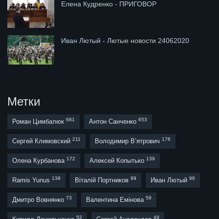
Елена Кудренко - ПРИГОВОР
Иван Лютый - Лютые новости 24062020
Метки
681
653
Роман Цимбалюк
Антон Санченко
211
176
Сергей Климовский
Володимир В’ятрович
172
139
Олена Курбанова
Алексей Копытько
138
99
98
Ramis Yunus
Віталій Портников
Иван Лютый
73
59
Дмитро Вовнянко
Валентина Емінова
52
49