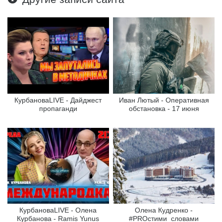
КурбановаLIVE - Дайджест
Иван Лютый - Оперативная
пропаганди
обстановка - 17 июня
КурбановаLIVE - Олена
Олена Кудренко -
Курбанова - Ramis Yunus
#PROстими_словами