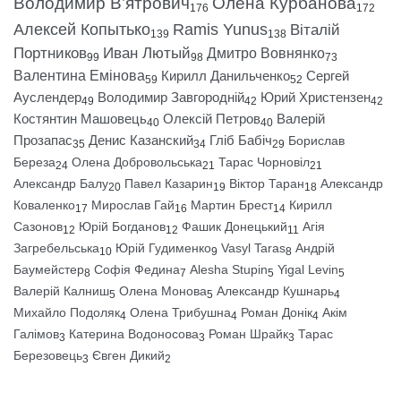
Володимир В’ятрович
Олена Курбанова
176
172
Алексей Копытько
Ramis Yunus
Віталій
139
138
Портников
Иван Лютый
Дмитро Вовнянко
99
98
73
Валентина Емінова
Кирилл Данильченко
Сергей
59
52
Ауслендер
Володимир Завгородній
Юрий Христензен
49
42
42
Костянтин Машовець
Олексій Петров
Валерій
40
40
Прозапас
Денис Казанский
Гліб Бабіч
Борислав
35
34
29
Береза
Олена Добровольська
Тарас Чорновіл
24
21
21
Александр Балу
Павел Казарин
Віктор Таран
Александр
20
19
18
Коваленко
Мирослав Гай
Мартин Брест
Кирилл
17
16
14
Сазонов
Юрій Богданов
Фашик Донецький
Агія
12
12
11
Загребельська
Юрій Гудименко
Vasyl Taras
Андрій
10
9
8
Баумейстер
Софія Федина
Alesha Stupin
Yigal Levin
8
7
5
5
Валерій Калниш
Олена Монова
Александр Кушнарь
5
5
4
Михайло Подоляк
Олена Трибушна
Роман Донік
Акім
4
4
4
Галімов
Катерина Водоносова
Роман Шрайк
Тарас
3
3
3
Березовець
Євген Дикий
3
2