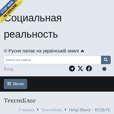
Социальная
реальность
©️ Русня палає на українській землі 🔥
Вход
Меню
ТекстБлог
Главная
ТекстБлог
Helgi Sharp - БУДЬТЕ