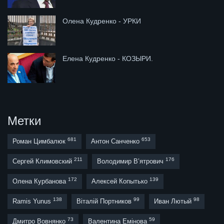
Олена Кудренко - УРКИ
Елена Кудренко - КОЗЫРИ.
Метки
681
653
Роман Цимбалюк
Антон Санченко
211
176
Сергей Климовский
Володимир В’ятрович
172
139
Олена Курбанова
Алексей Копытько
138
99
98
Ramis Yunus
Віталій Портников
Иван Лютый
73
59
Дмитро Вовнянко
Валентина Емінова