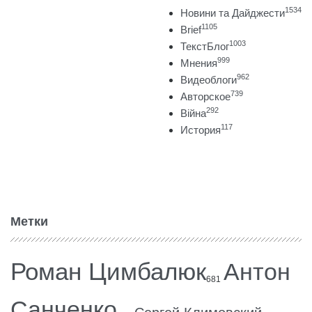
1534
Новини та Дайджести
1105
Brief
1003
ТекстБлог
999
Мнения
962
Видеоблоги
739
Авторское
292
Війна
117
История
Метки
Роман Цимбалюк
Антон
681
Санченко