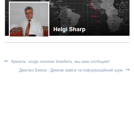
Кремль: когда начнем бомбить, мы вам сообщим!
Дмитро Биков - Димові завіси та інформаційний шум