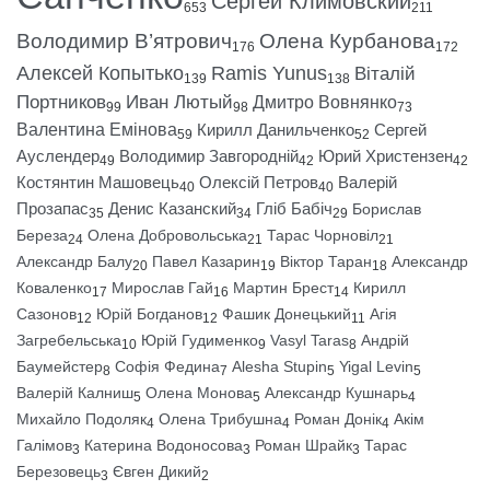
Сергей Климовский
653
211
Володимир В’ятрович
Олена Курбанова
176
172
Алексей Копытько
Ramis Yunus
Віталій
139
138
Портников
Иван Лютый
Дмитро Вовнянко
99
98
73
Валентина Емінова
Кирилл Данильченко
Сергей
59
52
Ауслендер
Володимир Завгородній
Юрий Христензен
49
42
42
Костянтин Машовець
Олексій Петров
Валерій
40
40
Прозапас
Денис Казанский
Гліб Бабіч
Борислав
35
34
29
Береза
Олена Добровольська
Тарас Чорновіл
24
21
21
Александр Балу
Павел Казарин
Віктор Таран
Александр
20
19
18
Коваленко
Мирослав Гай
Мартин Брест
Кирилл
17
16
14
Сазонов
Юрій Богданов
Фашик Донецький
Агія
12
12
11
Загребельська
Юрій Гудименко
Vasyl Taras
Андрій
10
9
8
Баумейстер
Софія Федина
Alesha Stupin
Yigal Levin
8
7
5
5
Валерій Калниш
Олена Монова
Александр Кушнарь
5
5
4
Михайло Подоляк
Олена Трибушна
Роман Донік
Акім
4
4
4
Галімов
Катерина Водоносова
Роман Шрайк
Тарас
3
3
3
Березовець
Євген Дикий
3
2