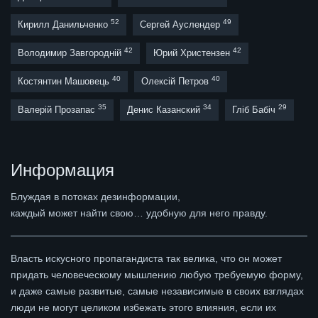
52
49
Кирилл Данильченко
Сергей Ауслендер
42
42
Володимир Завгородній
Юрий Христензен
40
40
Костянтин Машовець
Олексій Петров
35
34
29
Валерій Прозапас
Денис Казанский
Гліб Бабіч
Информация
Блуждая в потоках дезинформации,
каждый может найти свою… удобную для него правду.
Власть искусного пропагандиста так велика, что он может
придать человеческому мышлению любую требуемую форму,
и даже самые развитые, самые независимые в своих взглядах
люди не могут целиком избежать этого влияния, если их