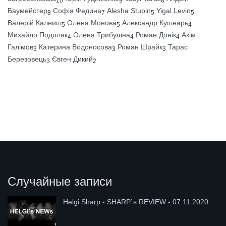
10
9
8
Баумейстер
Софія Федина
Alesha Stupin
Yigal Levin
8
7
5
5
Валерій Калниш
Олена Монова
Александр Кушнарь
5
5
4
Михайло Подоляк
Олена Трибушна
Роман Донік
Акім
4
4
4
Галімов
Катерина Водоносова
Роман Шрайк
Тарас
3
3
3
Березовець
Євген Дикий
3
2
Случайные записи
Helgi Sharp - SHARP`s REVIEW - 07.11.2020