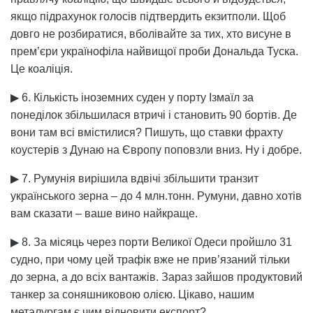
якщо підрахунок голосів підтвердить екзитполи. Щоб
довго не розбиратися, вболівайте за тих, хто висуне в
прем’єри українофіла найвищої проби Дональда Туска.
Це коаліція.
▶ 6. Кількість іноземних суден у порту Ізмаїл за
понеділок збільшилася втричі і становить 90 бортів. Де
вони там всі вмістилися? Пишуть, що ставки фрахту
коустерів з Дунаю на Європу поповзли вниз. Ну і добре.
▶ 7. Румунія вирішила вдвічі збільшити транзит
українського зерна – до 4 млн.тонн. Румуни, давно хотів
вам сказати – ваше вино найкраще.
▶ 8. За місяць через порти Великої Одеси пройшло 31
судно, при чому цей трафік вже не прив’язаний тільки
до зерна, а до всіх вантажів. Зараз зайшов продуктовий
танкер за соняшниковою олією. Цікаво, нашим
металургам є чим відновити експорт?