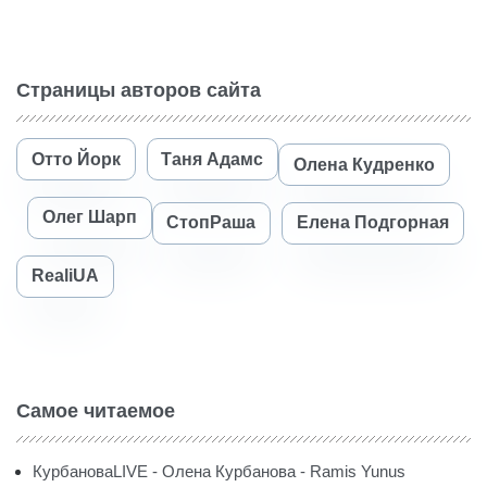
Страницы авторов сайта
Отто Йорк
Таня Адамс
Олена Кудренко
Олег Шарп
СтопРаша
Елена Подгорная
RealiUA
Самое читаемое
КурбановаLIVE - Олена Курбанова - Ramis Yunus