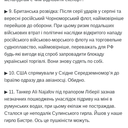
▶ 9. Британська розвідка: Після серії ударів у серпні та
вересні російський Чорноморський флот, найімовірніше
перейшов до оборони. При цьому ризик подальших
військових втрат і політичні наслідки відкритого нападу
російського військово-морського флоту на торговельне
судноплавство, найімовірніше, переважать для РФ
будь-які вигоди від спроб запровадити блокаду
української торгівлі. Вони знову судять по собі.
▶ 10. США спрямували у Східне Середземномор’я до
Ізраїлю одразу два авіаносці. Обидно.
▶ 11. Танкер Ali Najafov під прапором Ліберії зазнав
незначних пошкоджень унаслідок підриву на міні в
румунських водах, при цьому екіпаж не постраждав.
Сталося це неподалік Сулинського гирла. Йшов у наше
гирло Бистре. Ось це пушкіністи можуть.