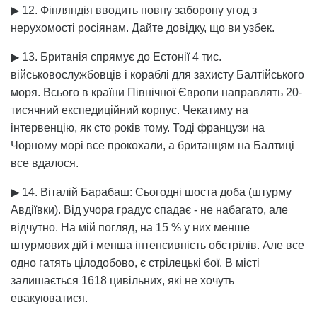
▶ 12. Фінляндія вводить повну заборону угод з
нерухомості росіянам. Дайте довідку, що ви узбек.
▶ 13. Британія спрямує до Естонії 4 тис.
військовослужбовців і кораблі для захисту Балтійського
моря. Всього в країни Північної Європи направлять 20-
тисячний експедиційний корпус. Чекатиму на
інтервенцію, як сто років тому. Тоді французи на
Чорному морі все прокохали, а британцям на Балтиці
все вдалося.
▶ 14. Віталій Барабаш: Сьогодні шоста доба (штурму
Авдіївки). Від учора градус спадає - не набагато, але
відчутно. На мій погляд, на 15 % у них менше
штурмових дій і менша інтенсивність обстрілів. Але все
одно гатять цілодобово, є стрілецькі бої. В місті
залишається 1618 цивільних, які не хочуть
евакуюватися.