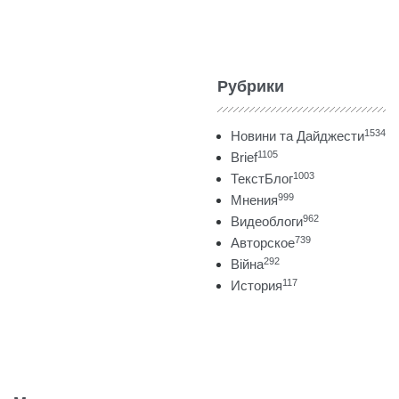
Рубрики
1534
Новини та Дайджести
1105
Brief
1003
ТекстБлог
999
Мнения
962
Видеоблоги
739
Авторское
292
Війна
117
История