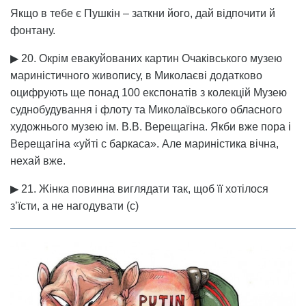
Якщо в тебе є Пушкін – заткни його, дай відпочити й
фонтану.
▶ 20. Окрім евакуйованих картин Oчаківського музею
мариністичного живопису, в Миколаєві додатково
оцифрують ще понад 100 експонатів з колекцій Музею
суднобудування і флоту та Миколаївського обласного
художнього музею ім. В.В. Верещагіна. Якби вже пора і
Верещагіна «уйті с баркаса». Але мариністика вічна,
нехай вже.
▶ 21. Жінка повинна виглядати так, щоб її хотілося
з’їсти, а не нагодувати (с)