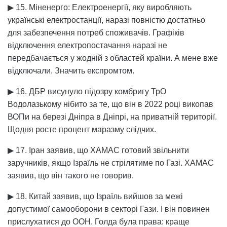
▶ 15. Міненерго: Електроенергії, яку виробляють
українські електростанції, наразі повністю достатньо
для забезпечення потреб споживачів. Графіків
відключення електропостачання наразі не
передбачається у жодній з областей країни. А мене вже
відключали. Значить експромтом.
▶ 16. ДБР висунуло підозру комбригу ТрО
Водолазькому нібито за те, що він в 2022 році викопав
ВОПи на березі Дніпра в Дніпрі, на приватній території.
Щодня росте процент маразму слідчих.
▶ 17. Іран заявив, що ХАМАС готовий звільнити
заручників, якщо Ізраїль не стрілятиме по Газі. ХАМАС
заявив, що він такого не говорив.
▶ 18. Китай заявив, що Ізраїль вийшов за межі
допустимої самооборони в секторі Гази. І він повинен
прислухатися до ООН. Голда була права: краще