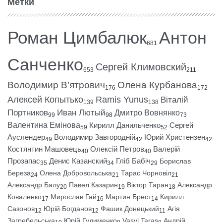
Метки
Роман Цимбалюк
Антон
681
Санченко
Сергей Климовский
653
211
Володимир В’ятрович
Олена Курбанова
176
172
Алексей Копытько
Ramis Yunus
Віталій
139
138
Портников
Иван Лютый
Дмитро Вовнянко
99
98
73
Валентина Емінова
Кирилл Данильченко
Сергей
59
52
Ауслендер
Володимир Завгородній
Юрий Христензен
49
42
42
Костянтин Машовець
Олексій Петров
Валерій
40
40
Прозапас
Денис Казанский
Гліб Бабіч
Борислав
35
34
29
Береза
Олена Добровольська
Тарас Чорновіл
24
21
21
Александр Балу
Павел Казарин
Віктор Таран
Александр
20
19
18
Коваленко
Мирослав Гай
Мартин Брест
Кирилл
17
16
14
Сазонов
Юрій Богданов
Фашик Донецький
Агія
12
12
11
Загребельська
Юрій Гудименко
Vasyl Taras
Андрій