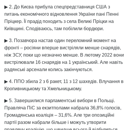
▶ 2. До Києва прибула спецпредставниця США з
питань економічного відновлення України пані Пенні
Пріцкер. Її прадід походить з села Великі Пріцки на
Київщині. Сподіваюсь, там побілили бордюри.
▶ 3. Позавчора настав один переломний момент на
фронті – росіяни вперше вистріляли менше снарядів,
ніж ЗСУ, поки що незначно менше. В лютому 2022 вони
вистрілювали 16 снарядів на 1 український. Але навіть
радянські арсенали колись закінчуються.
▶ 4. ППО збила 2 з 6 ракет, 11 з 12 шахедів. Влучання в
Кропивницькому та Хмельницькому.
▶ 5. Завершилися парламентські вибори в Польщі.
Правляча ПіС за екзитполами набрала 36,8% голосів,
Громадянська коаліція – 31,6%. Але три опозиційні
партії разом набрали більше і можуть утворити
правлячу коаліцію, що швидше всього й відбудеться,