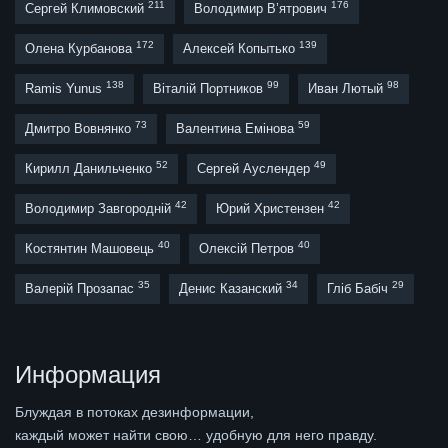
211
176
Сергей Климовский
Володимир В’ятрович
172
139
Олена Курбанова
Алексей Копытько
138
99
98
Ramis Yunus
Віталій Портников
Иван Лютый
73
59
Дмитро Вовнянко
Валентина Емінова
52
49
Кирилл Данильченко
Сергей Ауслендер
42
42
Володимир Завгородній
Юрий Христензен
40
40
Костянтин Машовець
Олексій Петров
35
34
29
Валерій Прозапас
Денис Казанский
Гліб Бабіч
Информация
Блуждая в потоках дезинформации,
каждый может найти свою… удобную для него правду.