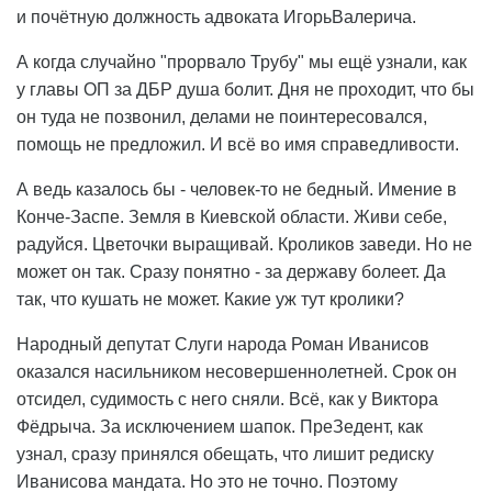
и почётную должность адвоката ИгорьВалерича.
А когда случайно "прорвало Трубу" мы ещё узнали, как
у главы ОП за ДБР душа болит. Дня не проходит, что бы
он туда не позвонил, делами не поинтересовался,
помощь не предложил. И всё во имя справедливости.
А ведь казалось бы - человек-то не бедный. Имение в
Конче-Заспе. Земля в Киевской области. Живи себе,
радуйся. Цветочки выращивай. Кроликов заведи. Но не
может он так. Сразу понятно - за державу болеет. Да
так, что кушать не может. Какие уж тут кролики?
Народный депутат Слуги народа Роман Иванисов
оказался насильником несовершеннолетней. Срок он
отсидел, судимость с него сняли. Всё, как у Виктора
Фёдрыча. За исключением шапок. ПреЗедент, как
узнал, сразу принялся обещать, что лишит редиску
Иванисова мандата. Но это не точно. Поэтому