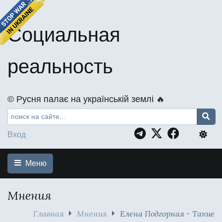
Социальная
реальность
©️ Русня палає на українській землі 🔥
Вход
Меню
Мнения
Главная
Мнения
Елена Подгорная - Такие