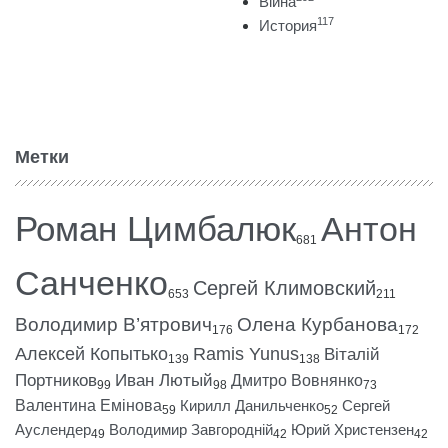
Війна
117
История
Метки
Роман Цимбалюк
Антон
681
Санченко
Сергей Климовский
653
211
Володимир В’ятрович
Олена Курбанова
176
172
Алексей Копытько
Ramis Yunus
Віталій
139
138
Портников
Иван Лютый
Дмитро Вовнянко
99
98
73
Валентина Емінова
Кирилл Данильченко
Сергей
59
52
Ауслендер
Володимир Завгородній
Юрий Христензен
49
42
42