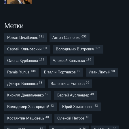
Метки
681
653
Роман Цимбалюк
Антон Санченко
211
176
Сергей Климовский
Володимир В’ятрович
172
139
Олена Курбанова
Алексей Копытько
138
99
98
Ramis Yunus
Віталій Портников
Иван Лютый
73
59
Дмитро Вовнянко
Валентина Емінова
52
49
Кирилл Данильченко
Сергей Ауслендер
42
42
Володимир Завгородній
Юрий Христензен
40
40
Костянтин Машовець
Олексій Петров
35
34
29