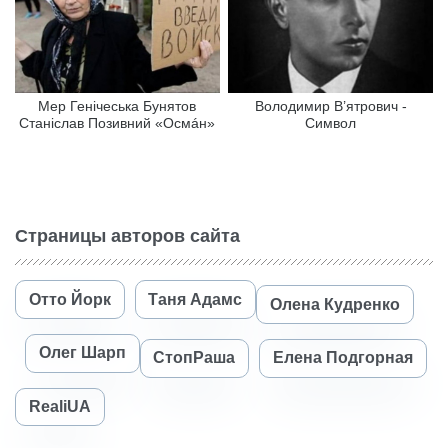
Мер Генічеська Бунятов
Володимир В’ятрович -
Станіслав Позивний «Осмáн»
Символ
Страницы авторов сайта
Отто Йорк
Таня Адамс
Олена Кудренко
Олег Шарп
СтопРаша
Елена Подгорная
RealiUA