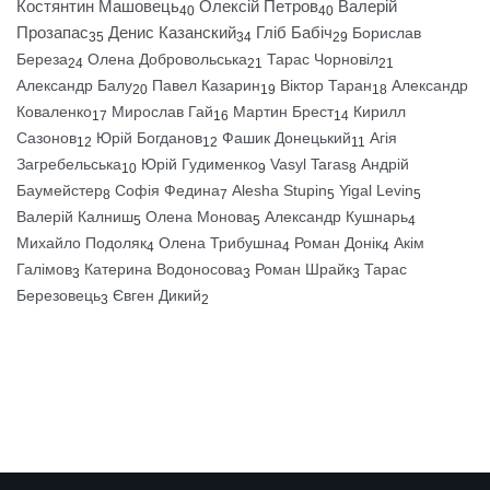
Костянтин Машовець
Олексій Петров
Валерій
40
40
Прозапас
Денис Казанский
Гліб Бабіч
Борислав
35
34
29
Береза
Олена Добровольська
Тарас Чорновіл
24
21
21
Александр Балу
Павел Казарин
Віктор Таран
Александр
20
19
18
Коваленко
Мирослав Гай
Мартин Брест
Кирилл
17
16
14
Сазонов
Юрій Богданов
Фашик Донецький
Агія
12
12
11
Загребельська
Юрій Гудименко
Vasyl Taras
Андрій
10
9
8
Баумейстер
Софія Федина
Alesha Stupin
Yigal Levin
8
7
5
5
Валерій Калниш
Олена Монова
Александр Кушнарь
5
5
4
Михайло Подоляк
Олена Трибушна
Роман Донік
Акім
4
4
4
Галімов
Катерина Водоносова
Роман Шрайк
Тарас
3
3
3
Березовець
Євген Дикий
3
2