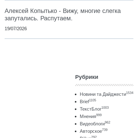
Алексей Копытько - Вижу, многие слегка
запутались. Распутаем.
19/07/2026
Рубрики
1534
Новини та Дайджести
1105
Brief
1003
ТекстБлог
999
Мнения
962
Видеоблоги
739
Авторское
292