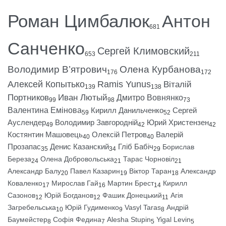
Роман Цимбалюк
Антон
681
Санченко
Сергей Климовский
653
211
Володимир В’ятрович
Олена Курбанова
176
172
Алексей Копытько
Ramis Yunus
Віталій
139
138
Портников
Иван Лютый
Дмитро Вовнянко
99
98
73
Валентина Емінова
Кирилл Данильченко
Сергей
59
52
Ауслендер
Володимир Завгородній
Юрий Христензен
49
42
42
Костянтин Машовець
Олексій Петров
Валерій
40
40
Прозапас
Денис Казанский
Гліб Бабіч
Борислав
35
34
29
Береза
Олена Добровольська
Тарас Чорновіл
24
21
21
Александр Балу
Павел Казарин
Віктор Таран
Александр
20
19
18
Коваленко
Мирослав Гай
Мартин Брест
Кирилл
17
16
14
Сазонов
Юрій Богданов
Фашик Донецький
Агія
12
12
11
Загребельська
Юрій Гудименко
Vasyl Taras
Андрій
10
9
8
Баумейстер
Софія Федина
Alesha Stupin
Yigal Levin
8
7
5
5