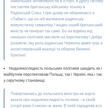
найбільших антикомуністів в історії, в Другу світову
поставляв британську військову техніку в
Радянській Союз. І при цьому не оборювався в
«Таймс», що на ній малювали радянську
комуністичну символіку. І жоден інший британський
міністр чи генерал так само. Бо на відміну від
нинішніх політиків мислили на перспективу і добре
розуміли, яку роль радянська Червона армія грає в
антигітлерівській коаліції та обороні Великої
Британії.
Недалекоглядність польських політиків шкодить як і
майбутнім перспективам Польщі, так і Україні, яка і так
у скрутному становищі:
Повертаючись до польського міністра не варто
казати про недалекоглядність поляків – в своїй
історії вони її ніколи не мали. В їхній парадигмі все