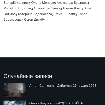
Валерій Калниш
Олена Монова
Александр Кушнарь
5
5
4
Михайло Подоляк
Олена Трибушна
Роман Донік
Акім
4
4
4
Галімов
Катерина Водоносова
Роман Шрайк
Тарас
3
3
3
Березовець
Євген Дикий
3
2
Случайные записи
Антон Санченко - Дайджест 29 грудня 2023
Олена Кудренко - ЧУДОВА КРАЇНА