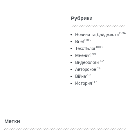
Рубрики
1534
Новини та Дайджести
1105
Brief
1003
ТекстБлог
999
Мнения
962
Видеоблоги
739
Авторское
292
Війна
117
История
Метки