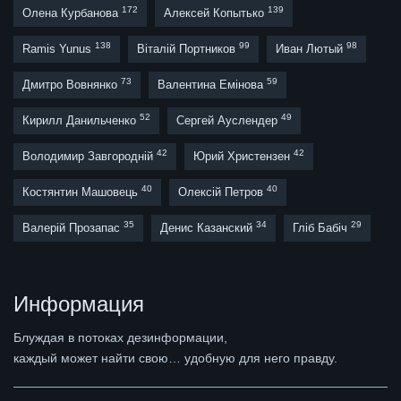
172
139
Олена Курбанова
Алексей Копытько
138
99
98
Ramis Yunus
Віталій Портников
Иван Лютый
73
59
Дмитро Вовнянко
Валентина Емінова
52
49
Кирилл Данильченко
Сергей Ауслендер
42
42
Володимир Завгородній
Юрий Христензен
40
40
Костянтин Машовець
Олексій Петров
35
34
29
Валерій Прозапас
Денис Казанский
Гліб Бабіч
Информация
Блуждая в потоках дезинформации,
каждый может найти свою… удобную для него правду.