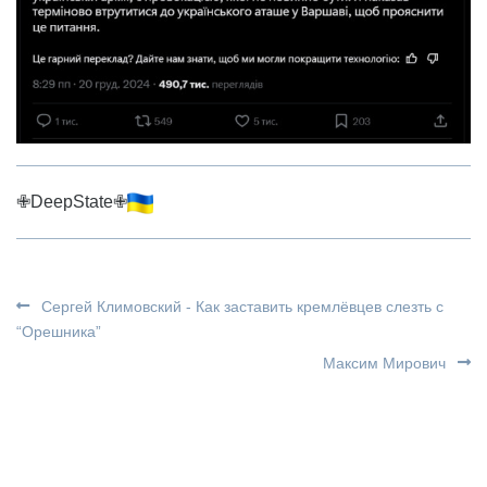
✙DeepState✙
Сергей Климовский - Как заставить кремлёвцев слезть с
“Орешника”
Максим Мирович