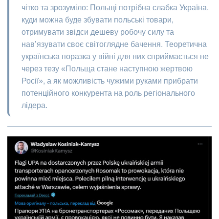
чітко та зрозуміло: Польщі потрібна слабка Україна,
куди можна буде збувати польські товари,
отримувати звідси дешеву робочу силу та
нав’язувати своє світоглядне бачення. Теоретична
українська поразка у війні для них сприймається не
через тезу «Польща стане наступною жертвою
Росії», а як можливість чужими руками прибрати
потенційного конкурента на роль регіонального
лідера.