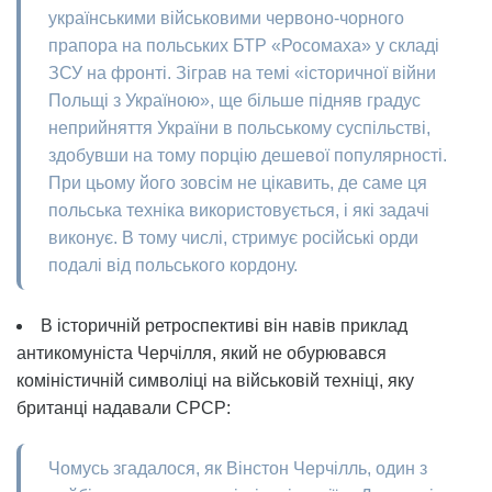
українськими військовими червоно-чорного
прапора на польських БТР «Росомаха» у складі
ЗСУ на фронті. Зіграв на темі «історичної війни
Польщі з Україною», ще більше підняв градус
неприйняття України в польському суспільстві,
здобувши на тому порцію дешевої популярності.
При цьому його зовсім не цікавить, де саме ця
польська техніка використовується, і які задачі
виконує. В тому числі, стримує російські орди
подалі від польського кордону.
В історичній ретроспективі він навів приклад
антикомуніста Черчілля, який не обурювався
коміністичній символіці на військовій техніці, яку
британці надавали СРСР:
Чомусь згадалося, як Вінстон Черчілль, один з