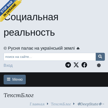
Социальная
реальность
©️ Русня палає на українській землі 🔥
Вход
Меню
ТекстБлог
Главная
ТекстБлог
✙DeepState✙ -