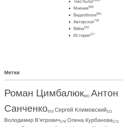
ТекстБлог
999
Мнения
962
Видеоблоги
739
Авторское
292
Війна
117
История
Метки
Роман Цимбалюк
Антон
681
Санченко
Сергей Климовский
653
211
Володимир В’ятрович
Олена Курбанова
176
172