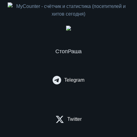
СтопРаша
Telegram
Twitter