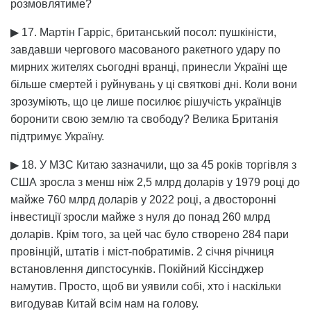
розмовлятиме?
▶ 17. Мартін Гарріс, британський посол: пушкіністи,
завдавши чергового масованого ракетного удару по
мирних жителях сьогодні вранці, принесли Україні ще
більше смертей і руйнувань у ці святкові дні. Коли вони
зрозуміють, що це лише посилює рішучість українців
боронити свою землю та свободу? Велика Британія
підтримує Україну.
▶ 18. У МЗС Китаю зазначили, що за 45 років торгівля з
США зросла з менш ніж 2,5 млрд доларів у 1979 році до
майже 760 млрд доларів у 2022 році, а двосторонні
інвестиції зросли майже з нуля до понад 260 млрд
доларів. Крім того, за цей час було створено 284 пари
провінцій, штатів і міст-побратимів. 2 січня річниця
встановлення дипстосунків. Покійний Кіссінджер
намутив. Просто, щоб ви уявили собі, хто і наскільки
вигодував Китай всім нам на голову.