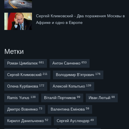
Сергей Климовский - Два поражения Москвы в
Африке и одно в Европе
Метки
681
653
Роман Цимбалюк
Антон Санченко
211
176
Сергей Климовский
Володимир В’ятрович
172
139
Олена Курбанова
Алексей Копытько
138
99
98
Ramis Yunus
Віталій Портников
Иван Лютый
73
59
Дмитро Вовнянко
Валентина Емінова
52
49
Кирилл Данильченко
Сергей Ауслендер