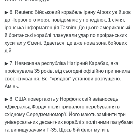
▶ 6. Reuters: Військовий корабель Ірану Alborz увійшов
до Червоного моря, повідомляє у понеділок, 1 січня,
іранська інформагенція Tasnim. До цього американські
й британські кораблі планували удар по проіранських
хуситах у Ємені. Здається, це вже нова зона бойових
дій.
▶ 7. Невизнана республіка Нагірний Карабах, яка
проіснувала 35 років, від сьогодні офіційно припинила
своє існування. Всі "урядові" установи розпущено.
Амінь.
▶ 8. США повертають у Норфолк свій авіаносець
«Джеральд Форд» після тривалого перебування в
східному Середземномор’ї. Його мають замінити три
універсальних десантних кораблі з політними палубами
та винищувачами F-35. Щось 6-й флот мутить.