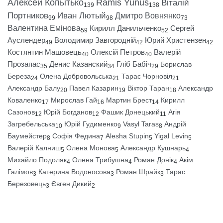
Алексей Копытько
Ramis Yunus
Віталій
139
138
Портников
Иван Лютый
Дмитро Вовнянко
99
98
73
Валентина Емінова
Кирилл Данильченко
Сергей
59
52
Ауслендер
Володимир Завгородній
Юрий Христензен
49
42
42
Костянтин Машовець
Олексій Петров
Валерій
40
40
Прозапас
Денис Казанский
Гліб Бабіч
Борислав
35
34
29
Береза
Олена Добровольська
Тарас Чорновіл
24
21
21
Александр Балу
Павел Казарин
Віктор Таран
Александр
20
19
18
Коваленко
Мирослав Гай
Мартин Брест
Кирилл
17
16
14
Сазонов
Юрій Богданов
Фашик Донецький
Агія
12
12
11
Загребельська
Юрій Гудименко
Vasyl Taras
Андрій
10
9
8
Баумейстер
Софія Федина
Alesha Stupin
Yigal Levin
8
7
5
5
Валерій Калниш
Олена Монова
Александр Кушнарь
5
5
4
Михайло Подоляк
Олена Трибушна
Роман Донік
Акім
4
4
4
Галімов
Катерина Водоносова
Роман Шрайк
Тарас
3
3
3
Березовець
Євген Дикий
3
2