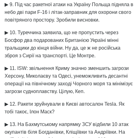
▶ 9. Під час ракетної атаки на Україну Польща підняла в
небо дві пари F-16 і літак-заправник для охорони свого
повітряного простору. Зробили висновки.
▶ 10. Туреччина заявила, що не пропустить через
Босфор два подарованих Британією Україні мінні
тральщики до кінця війни. Ну да, це ж не російська
зброя з Сирії на транспорті. Це Монтре.
▶ 11. ISW: звільнення Криму значно зменшить загрози
Херсону, Миколаєву та Одесі, унеможливить десантні
операції на північному заході Чорного моря та мінімізує
загрози судноплавству. Цілую, Кеп.
▶ 12. Ракети зруйнували в Києві автосалон Tesla. Як
тобі такоє, Ілон Маск?
▶ 13. На Бахмутському напрямку ЗСУ відбили 10 атак
окупантів біля Богданівки, Кліщіївки та Андріївки. На