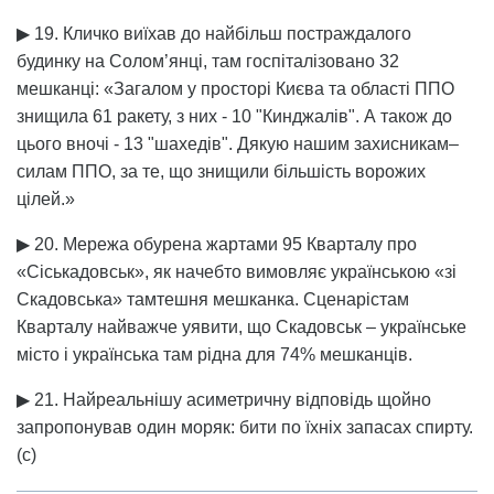
▶ 19. Кличко виїхав до найбільш постраждалого
будинку на Солом’янці, там госпіталізовано 32
мешканці: «Загалом у просторі Києва та області ППО
знищила 61 ракету, з них - 10 "Кинджалів". А також до
цього вночі - 13 "шахедів". Дякую нашим захисникам–
силам ППО, за те, що знищили більшість ворожих
цілей.»
▶ 20. Мережа обурена жартами 95 Кварталу про
«Сіськадовськ», як начебто вимовляє українською «зі
Скадовська» тамтешня мешканка. Сценарістам
Кварталу найважче уявити, що Скадовськ – українське
місто і українська там рідна для 74% мешканців.
▶ 21. Найреальнішу асиметричну відповідь щойно
запропонував один моряк: бити по їхніх запасах спирту.
(с)