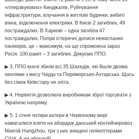
«гіперзвукових» Кинджалів. Руйнування
інфраструктури, влучання в житлові будинки, вибиті
вікна, відключення електрики. В Києві 2 загиблих, 49
постраждалих. В Харкові – одна загибла 47
постраждалих. Попри істеричні дописи невиспаних
панікерів, це – максимум, на що спроможна зараз
Росія. 100 ракет – 3 загиблих. Дякуємо ППО.
▶ 3. ППО вночі збили всі 35 Шахедів, які йшли двома
хвилями з мису Чауда та Пориморсько-Ахтарська. Щось
без сімок Київстару не зліта.
▶ 4. Норвегія дозволила виробникам зброї торгувати з
Україною напряму.
▶ 5. 1 січня чотири катери в Червоному морі
намагалися взяти на абордаж данський контейнеровоз
Maersk Hangzhou, три з них знищені гелікоптерами
США. А не абордуй!