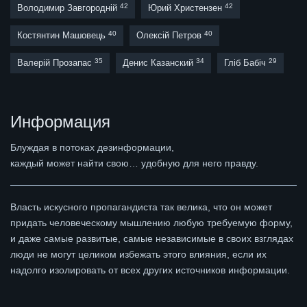
42
42
Володимир Завгородній
Юрий Христензен
40
40
Костянтин Машовець
Олексій Петров
35
34
29
Валерій Прозапас
Денис Казанский
Гліб Бабіч
Информация
Блуждая в потоках дезинформации,
каждый может найти свою… удобную для него правду.
Власть искусного пропагандиста так велика, что он может
придать человеческому мышлению любую требуемую форму,
и даже самые развитые, самые независимые в своих взглядах
люди не могут целиком избежать этого влияния, если их
надолго изолировать от всех других источников информации.