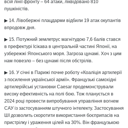
всій лінії фронту – 64 атаки, ліквідовано 810
пушкіністів.
▶ 14. Лівобержні плацдарми відбили 19 атак окупантів
впродовж дня.
▶ 15. Потужний землетрус магнітудою 7,6 балів стався
в префектурі Ісікава в центральній частині Японії, на
узбережжі Японського моря. Загроза цунамі. Хоч з цим
нам повезло – без цунамі після обстрілів.
▶ 16. У січні в Парижі почне роботу «Коаліція артилерії
з посилення української армії». Французькі самохідні
артилерійські установки Caesar продемонстрували
високу ефективність на полі бою. Тож планується в
2024 році провести випробування управління вогнем
САУ із застосуванням штучного інтелекту. Застосування
ШІ дозволить скоротити використання боєприпасів на
пристрілку і ураження цілей на 30%. Він французькою