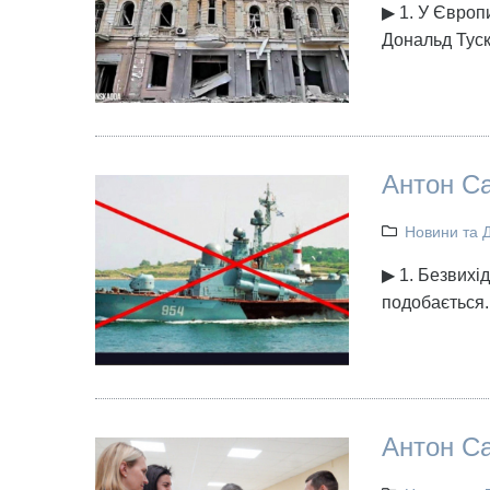
▶ 1. У Європи
Дональд Тус
Антон Са
Новини та 
▶ 1. Безвихі
подобається.
Антон Са