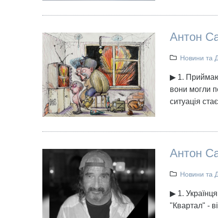
Антон Са
Новини та 
▶ 1. Приймаю
вони могли по
ситуація ста
Антон Са
Новини та 
▶ 1. Українця
"Квартал" - в