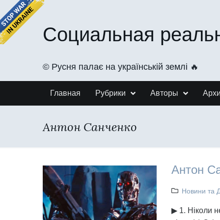
Социальная реаль
©️ Русня палає на українській землі 🔥
Главная
Рубрики
Авторы
Арх
Антон Санченко
Антон Са
Новини та 
▶ 1. Ніколи 