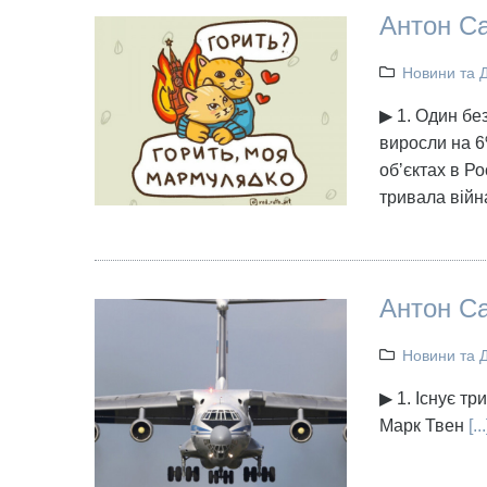
Антон Са
Новини та 
▶ 1. Один без
виросли на 6%
обʼєктах в Ро
тривала війн
Антон Са
Новини та 
▶ 1. Існує тр
Марк Твен
[...