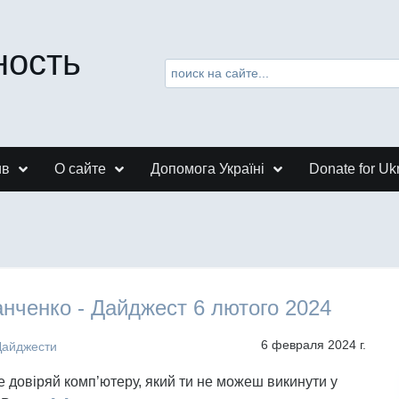
ность
ив
О сайте
Допомога Україні
Donate for Uk
нченко - Дайджест 6 лютого 2024
6 февраля 2024 г.
Дайджести
не довіряй комп’ютеру, який ти не можеш викинути у