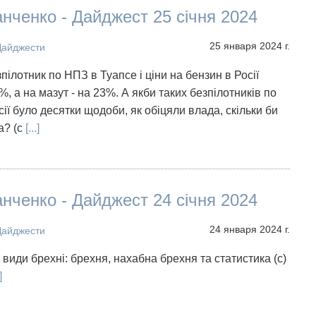
нченко - Дайджест 25 січня 2024
25 января 2024 г.
Дайджести
пілотник по НПЗ в Туапсе і ціни на бензин в Росії
, а на мазут - на 23%. А якби таких безпілотників по
сії було десятки щодоби, як обіцяли влада, скільки би
а? (с
[...]
нченко - Дайджест 24 січня 2024
24 января 2024 г.
Дайджести
и види брехні: брехня, нахабна брехня та статистика (с)
]