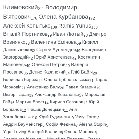
Климовский
Володимир
211
В’ятрович
Олена Курбанова
176
172
Алексей Копытько
Ramis Yunus
139
138
Віталій Портников
Иван Лютый
Дмитро
99
98
Вовнянко
Валентина Емінова
Кирилл
73
59
Данильченко
Сергей Ауслендер
Володимир
52
49
Завгородній
Юрий Христензен
Костянтин
42
42
Машовець
Олексій Петров
Валерій
40
40
Прозапас
Денис Казанский
Гліб Бабіч
35
34
29
Борислав Береза
Олена Добровольська
Тарас
24
21
Чорновіл
Александр Балу
Павел Казарин
21
20
19
Віктор Таран
Александр Коваленко
Мирослав
18
17
Гай
Мартин Брест
Кирилл Сазонов
Юрій
16
14
12
Богданов
Фашик Донецький
Агія
12
11
Загребельська
Юрій Гудименко
Vasyl Taras
10
9
8
Андрій Баумейстер
Софія Федина
Alesha Stupin
8
7
5
Yigal Levin
Валерій Калниш
Олена Монова
5
5
5
Александр Кушнарь
Михайло Подоляк
Олена