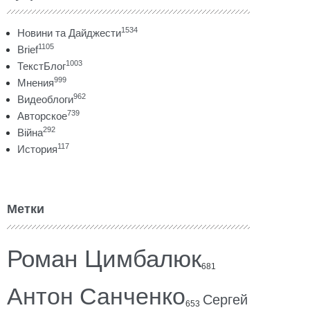
1534
Новини та Дайджести
1105
Brief
1003
ТекстБлог
999
Мнения
962
Видеоблоги
739
Авторское
292
Війна
117
История
Метки
Роман Цимбалюк
681
Антон Санченко
Сергей
653