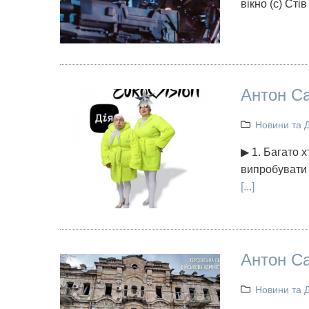
вікно (с) Сті
Антон Са
Новини та 
▶ 1. Багато 
випробувати 
[...]
Антон Са
Новини та 