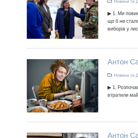
Новини та 
▶ 1. Ми повин
що б не стал
виборів у лис
Антон Са
Новини та 
▶ 1. Розпоча
втратили май
Антон Са