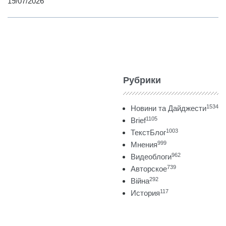
19/07/2026
Рубрики
1534
Новини та Дайджести
1105
Brief
1003
ТекстБлог
999
Мнения
962
Видеоблоги
739
Авторское
292
Війна
117
История