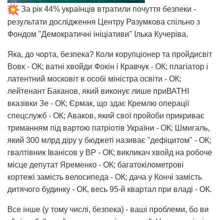
За рік 44% українців втратили почуття безпеки -
результати дослідження Центру Разумкова спільно з
Фондом "Демократичні ініціативи" Ілька Кучеріва.
Яка, до чорта, безпека? Коли корупціонер та пройдисвіт
Вовк - ОК; ватні хвойди Фокін і Кравчук - ОК; плагіатор і
латентний московіт в особі міністра освіти - ОК;
лейтенант Баканов, який виконує лише приВАТНІ
вказівки Зе - ОК; Єрмак, що здає Кремлю операції
спецслужб - ОК; Аваков, який свої пройоби прикриває
триманням під вартою патріотів України - ОК; Шмигаль,
який 300 млрд діру у бюджеті називає "дефіцитом" - ОК;
гвалтівник Іванісов у ВР - ОК; викликач хвойд на робоче
місце депутат Яременко - ОК; багатокілометрові
кортежі замість велосипеда - ОК; дача у Кончі замість
дитячого будинку - ОК, весь 95-й квартал при владі - ОК.
Все інше (у тому числі, безпека) - ваші проблеми, бо ви