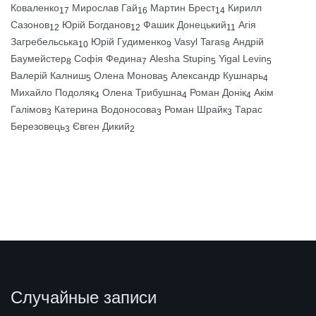
Коваленко
Мирослав Гай
Мартин Брест
Кирилл
17
16
14
Сазонов
Юрій Богданов
Фашик Донецький
Агія
12
12
11
Загребельська
Юрій Гудименко
Vasyl Taras
Андрій
10
9
8
Баумейстер
Софія Федина
Alesha Stupin
Yigal Levin
8
7
5
5
Валерій Калниш
Олена Монова
Александр Кушнарь
5
5
4
Михайло Подоляк
Олена Трибушна
Роман Донік
Акім
4
4
4
Галімов
Катерина Водоносова
Роман Шрайк
Тарас
3
3
3
Березовець
Євген Дикий
3
2
Случайные записи