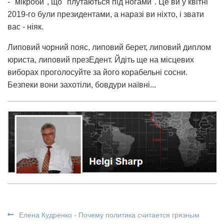
- "мікроби", що "плутаються під ногами". Це ви у квітні
2019-го були президентами, а наразі ви ніхто, і звати
вас - ніяк.
Липовий чорний пояс, липовий берет, липовий диплом
юриста, липовий презЕдент. Йдіть ще на місцевих
виборах проголосуйте за його корабельні сосни.
Безпеки вони захотіли, бовдури наївні...
Елена Кудренко - Почему политика считается грязным