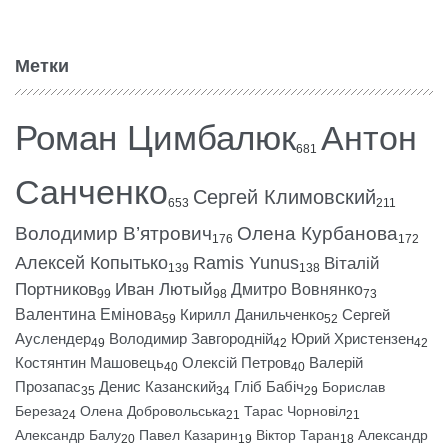
Метки
Роман Цимбалюк
Антон
681
Санченко
Сергей Климовский
653
211
Володимир В’ятрович
Олена Курбанова
176
172
Алексей Копытько
Ramis Yunus
Віталій
139
138
Портников
Иван Лютый
Дмитро Вовнянко
99
98
73
Валентина Емінова
Кирилл Данильченко
Сергей
59
52
Ауслендер
Володимир Завгородній
Юрий Христензен
49
42
42
Костянтин Машовець
Олексій Петров
Валерій
40
40
Прозапас
Денис Казанский
Гліб Бабіч
Борислав
35
34
29
Береза
Олена Добровольська
Тарас Чорновіл
24
21
21
Александр Балу
Павел Казарин
Віктор Таран
Александр
20
19
18