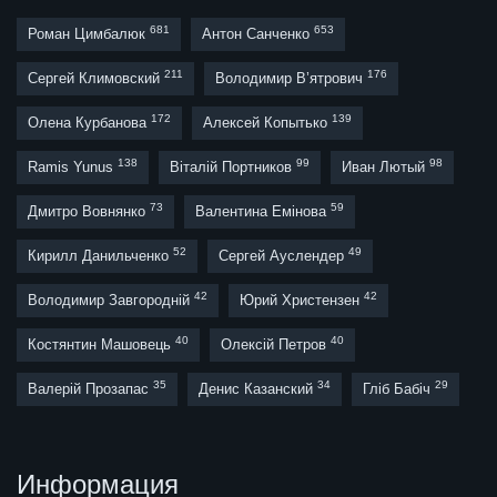
681
653
Роман Цимбалюк
Антон Санченко
211
176
Сергей Климовский
Володимир В’ятрович
172
139
Олена Курбанова
Алексей Копытько
138
99
98
Ramis Yunus
Віталій Портников
Иван Лютый
73
59
Дмитро Вовнянко
Валентина Емінова
52
49
Кирилл Данильченко
Сергей Ауслендер
42
42
Володимир Завгородній
Юрий Христензен
40
40
Костянтин Машовець
Олексій Петров
35
34
29
Валерій Прозапас
Денис Казанский
Гліб Бабіч
Информация