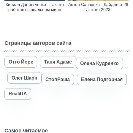
Кирилл Данильченко - Так это
Антон Санченко - Дайджест 28
работает в реальном мире
лютого 2023
Страницы авторов сайта
Отто Йорк
Таня Адамс
Олена Кудренко
Олег Шарп
СтопРаша
Елена Подгорная
RealiUA
Самое читаемое