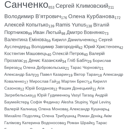
Санченко
Сергей Климовский
653
211
Володимир В’ятрович
Олена Курбанова
176
172
Алексей Копытько
Ramis Yunus
Віталій
139
138
Портников
Иван Лютый
Дмитро Вовнянко
99
98
73
Валентина Емінова
Кирилл Данильченко
Сергей
59
52
Ауслендер
Володимир Завгородній
Юрий Христензен
49
42
42
Костянтин Машовець
Олексій Петров
Валерій
40
40
Прозапас
Денис Казанский
Гліб Бабіч
Борислав
35
34
29
Береза
Олена Добровольська
Тарас Чорновіл
24
21
21
Александр Балу
Павел Казарин
Віктор Таран
Александр
20
19
18
Коваленко
Мирослав Гай
Мартин Брест
Кирилл
17
16
14
Сазонов
Юрій Богданов
Фашик Донецький
Агія
12
12
11
Загребельська
Юрій Гудименко
Vasyl Taras
Андрій
10
9
8
Баумейстер
Софія Федина
Alesha Stupin
Yigal Levin
8
7
5
5
Валерій Калниш
Олена Монова
Александр Кушнарь
5
5
4
Михайло Подоляк
Олена Трибушна
Роман Донік
Акім
4
4
4
Галімов
Катерина Водоносова
Роман Шрайк
Тарас
3
3
3