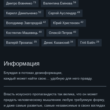
73
59
Дмитро Вовнянко
Валентина Емінова
52
49
Кирилл Данильченко
Сергей Ауслендер
42
42
Володимир Завгородній
Юрий Христензен
40
40
Костянтин Машовець
Олексій Петров
35
34
29
Валерій Прозапас
Денис Казанский
Гліб Бабіч
Информация
Блуждая в потоках дезинформации,
каждый может найти свою… удобную для него правду.
Власть искусного пропагандиста так велика, что он может
придать человеческому мышлению любую требуемую форму,
и даже самые развитые, самые независимые в своих взглядах