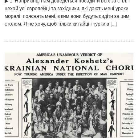
▶ 1. Наприкінці нам доведеться посадити всіх за стіл. І
нехай усі європейці та західники, які дають мені уроки
моралі, пояснять мені, з ким вони будуть сидіти за цим
столом. Я не хочу, щоб тільки китайці і турки в
[...]