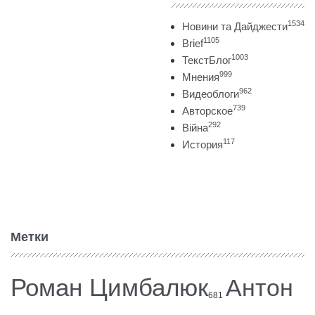
1534
Новини та Дайджести
1105
Brief
1003
ТекстБлог
999
Мнения
962
Видеоблоги
739
Авторское
292
Війна
117
История
Метки
Роман Цимбалюк
Антон
681