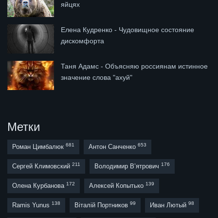
яйцях
Елена Кудренко - Чудовищное состояние
дискомфорта
Таня Адамс - Объясняю россиянам истинное
значение слова "ахуй"
Метки
681
653
Роман Цимбалюк
Антон Санченко
211
176
Сергей Климовский
Володимир В’ятрович
172
139
Олена Курбанова
Алексей Копытько
138
99
98
Ramis Yunus
Віталій Портников
Иван Лютый