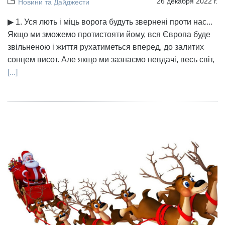
26 декабря 2022 г.
Новини та Дайджести
▶ 1. Уся лють і міць ворога будуть звернені проти нас...
Якщо ми зможемо протистояти йому, вся Європа буде
звільненою і життя рухатиметься вперед, до залитих
сонцем висот. Але якщо ми зазнаємо невдачі, весь світ,
[...]