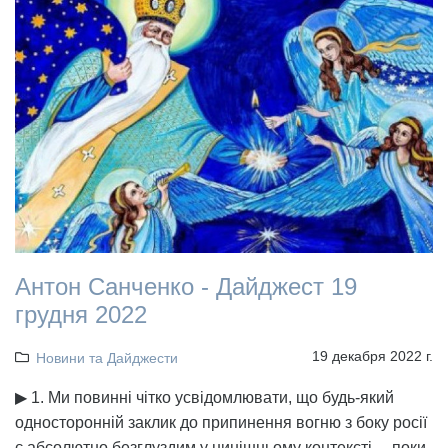
Антон Санченко - Дайджест 19
грудня 2022
19 декабря 2022 г.
Новини та Дайджести
▶ 1. Ми повинні чітко усвідомлювати, що будь-який
односторонній заклик до припинення вогню з боку росії
є абсолютно безглуздим у нинішньому контексті, ...поки