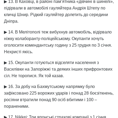
▶ 13. В Каховці, в районі пам’ятника «дівчині в шинелі»,
підірвали в автомобілі гауляйтера Андрія Штепу по
кличці Шнир. Рідкий гауляйтер долетить до середини
Дніпра.
▶ 14. В Мелітополі теж вибухнув автомобіль, відірвало
ніжку колаборанту-поліцейському. Окупанти хочуть
оголосити комендантську годину з 25 грудня по 3 січня.
Нехристі якісь.
▶ 15. Окупанти готуються відселяти населення з
Василівки на Запоріжжі та деяких інших прифронтових
сіл. Не торопися. Як той казав.
▶ 16. За добу на Бахмутському напрямку було
зафіксовано 225 ворожих ударів і понад 28 боєзіткнень,
росіяни втратили понад 90 осіб вбитими і 100 –
пораненими.
▶ 17. Nikkei: Три японські страхові компанії з 1 січня