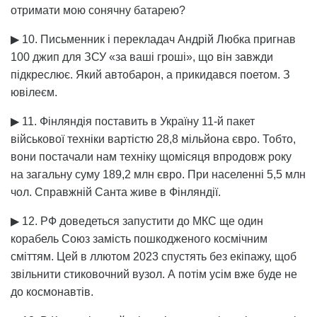
отримати мою сонячну батарею?
▶ 10. Письменник і перекладач Андрій Любка пригнав
100 джип для ЗСУ «за ваші гроші», що він завжди
підкреслює. Який автобарон, а прикидався поетом. З
ювілеєм.
▶ 11. Фінляндія поставить в Україну 11-й пакет
військової техніки вартістю 28,8 мільйона євро. Тобто,
вони постачали нам техніку щомісяця впродовж року
на загальну суму 189,2 млн євро. При населенні 5,5 млн
чол. Справжній Санта живе в Фінляндії.
▶ 12. РФ доведеться запустити до МКС ще один
корабель Союз замість пошкодженого космічним
сміттям. Цей в ллютом 2023 спустять без екіпажу, щоб
звільнити стиковочний вузол. А потім усім вже буде не
до космонавтів.