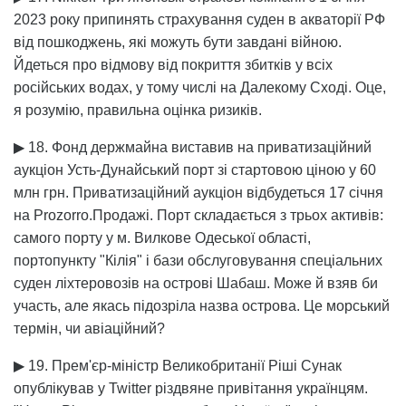
2023 року припинять страхування суден в акваторії РФ
від пошкоджень, які можуть бути завдані війною.
Йдеться про відмову від покриття збитків у всіх
російських водах, у тому числі на Далекому Сході. Оце,
я розумію, правильна оцінка ризиків.
▶ 18. Фонд держмайна виставив на приватизаційний
аукціон Усть-Дунайський порт зі стартовою ціною у 60
млн грн. Приватизаційний аукціон відбудеться 17 січня
на Prozorro.Продажі. Порт складається з трьох активів:
самого порту у м. Вилкове Одеської області,
портопункту "Кілія" і бази обслуговування спеціальних
суден ліхтеровозів на острові Шабаш. Може й взяв би
участь, але якась підозріла назва острова. Це морський
термін, чи авіаційний?
▶ 19. Прем'єр-міністр Великобританії Ріші Сунак
опублікував у Twitter різдвяне привітання українцям.