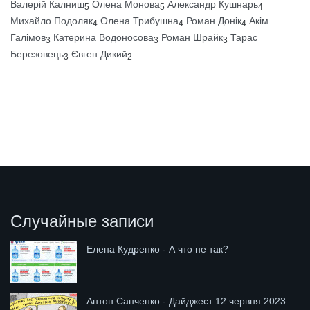
Валерій Калниш
Олена Монова
Александр Кушнарь
5
5
4
Михайло Подоляк
Олена Трибушна
Роман Донік
Акім
4
4
4
Галімов
Катерина Водоносова
Роман Шрайк
Тарас
3
3
3
Березовець
Євген Дикий
3
2
Случайные записи
Елена Кудренко - А что не так?
Антон Санченко - Дайджест 12 червня 2023