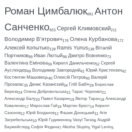
Роман Цимбалюк
Антон
681
Санченко
Сергей Климовский
653
211
Володимир В’ятрович
Олена Курбанова
176
172
Алексей Копытько
Ramis Yunus
Віталій
139
138
Портников
Иван Лютый
Дмитро Вовнянко
99
98
73
Валентина Емінова
Кирилл Данильченко
Сергей
59
52
Ауслендер
Володимир Завгородній
Юрий Христензен
49
42
42
Костянтин Машовець
Олексій Петров
Валерій
40
40
Прозапас
Денис Казанский
Гліб Бабіч
Борислав
35
34
29
Береза
Олена Добровольська
Тарас Чорновіл
24
21
21
Александр Балу
Павел Казарин
Віктор Таран
Александр
20
19
18
Коваленко
Мирослав Гай
Мартин Брест
Кирилл
17
16
14
Сазонов
Юрій Богданов
Фашик Донецький
Агія
12
12
11
Загребельська
Юрій Гудименко
Vasyl Taras
Андрій
10
9
8
Баумейстер
Софія Федина
Alesha Stupin
Yigal Levin
8
7
5
5