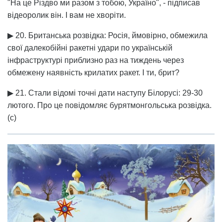
"На це Різдво ми разом з тобою, Україно", - підписав
відеоролик він. І вам не хворіти.
▶ 20. Британська розвідка: Росія, ймовірно, обмежила
свої далекобійні ракетні удари по українській
інфраструктурі приблизно раз на тиждень через
обмежену наявність крилатих ракет. І ти, брит?
▶ 21. Стали відомі точні дати наступу Білорусі: 29-30
лютого. Про це повідомляє бурятмонгольська розвідка.
(с)