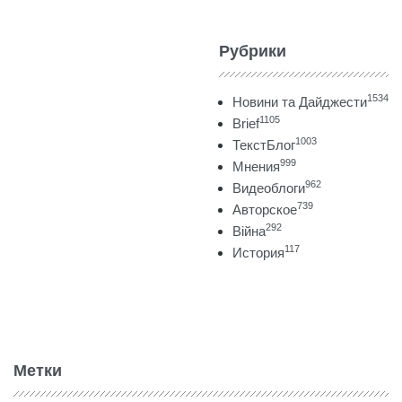
Рубрики
1534
Новини та Дайджести
1105
Brief
1003
ТекстБлог
999
Мнения
962
Видеоблоги
739
Авторское
292
Війна
117
История
Метки