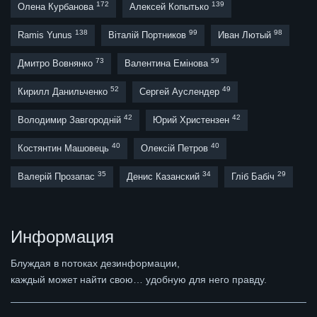
172
139
Олена Курбанова
Алексей Копытько
138
99
98
Ramis Yunus
Віталій Портников
Иван Лютый
73
59
Дмитро Вовнянко
Валентина Емінова
52
49
Кирилл Данильченко
Сергей Ауслендер
42
42
Володимир Завгородній
Юрий Христензен
40
40
Костянтин Машовець
Олексій Петров
35
34
29
Валерій Прозапас
Денис Казанский
Гліб Бабіч
Информация
Блуждая в потоках дезинформации,
каждый может найти свою… удобную для него правду.