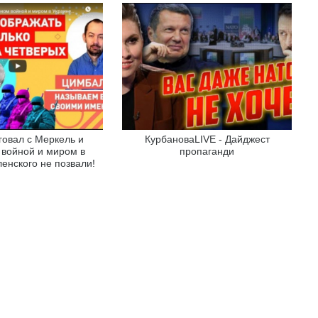
говал с Меркель и
КурбановаLIVE - Дайджест
войной и миром в
пропаганди
ленского не позвали!