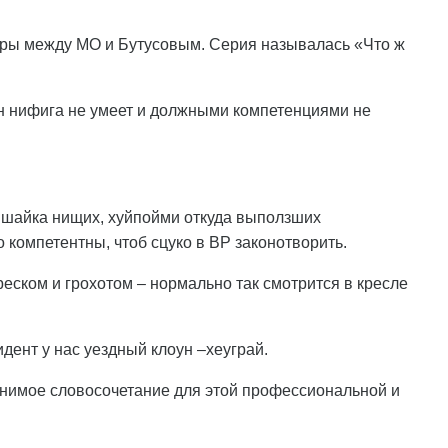
еры между МО и Бутусовым. Серия называлась «Что ж
он нифига не умеет и должными компетенциями не
 и шайка нищих, хуйпойми откуда выползших
 компетентны, чтоб сцуко в ВР законотворить.
еском и грохотом – нормально так смотрится в кресле
дент у нас уездный клоун –хеуграй.
нимое словосочетание для этой профессиональной и