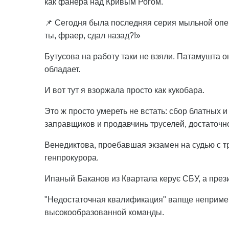
как фанера над Кривым Рогом.
📌 Сегодня была последняя серия мыльной оп
ты, фраер, сдал назад?!»
Бутусова на работу таки не взяли. Патамушта 
обладает.
И вот тут я взоржала просто как кукобара.
Это ж просто умереть не встать: сбор блатных
заправщиков и продавчинь труселей, достаточно
Венедиктова, проебавшая экзамен на судью с тр
генпрокурора.
Ипаный Баканов из Квартала керує СБУ, а прези
"Недостаточная квалификация" вапще неприме
высокообразованной команды.