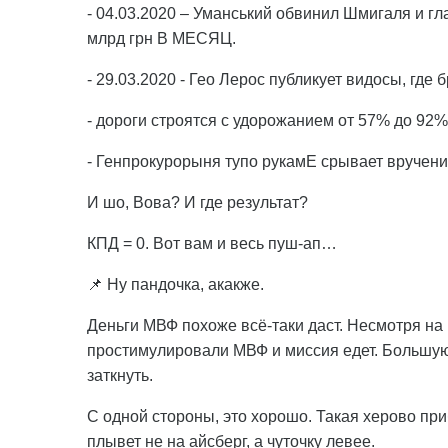
- 04.03.2020 – Уманський обвинил Шмигаля и г
млрд грн В МЕСЯЦ.
- 29.03.2020 - Гео Лерос публикует видосы, где
- дороги строятся с удорожанием от 57% до 92
- Генпрокурорыня тупо рукамЕ срывает вручение
И шо, Вова? И где результат?
КПД = 0. Вот вам и весь пуш-ап…
📌 Ну пандочка, акакже.
Деньги МВФ похоже всё-таки даст. Несмотря на
простимулировали МВФ и миссия едет. Большую
заткнуть.
С одной стороны, это хорошо. Такая херово при
плывет не на айсберг, а чуточку левее.