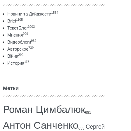
1534
Новини та Дайджести
1105
Brief
1003
ТекстБлог
999
Мнения
962
Видеоблоги
739
Авторское
292
Війна
117
История
Метки
Роман Цимбалюк
681
Антон Санченко
Сергей
653