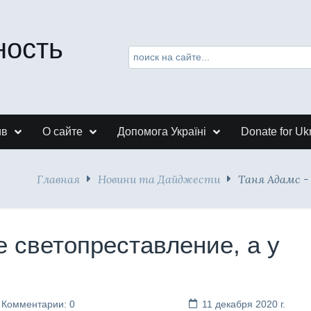
ность
ив
О сайте
Допомога Україні
Donate for Uk
Главная
Новини та Дайджести
Таня Адамс -
е светопреставление, а у
Комментарии: 0
11 декабря 2020 г.