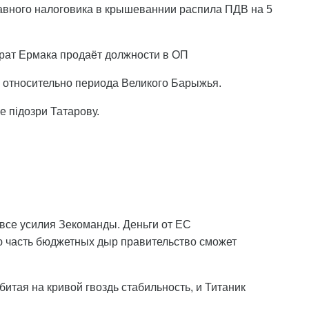
лавного налоговика в крышеваннии распила ПДВ на 5
 брат Ермака продаёт должности в ОП
% относительно периода Великого Барыжья.
 підозри Татарову.
 все усилия Зекоманды. Деньги от ЕС
 часть бюджетных дыр правительство сможет
битая на кривой гвоздь стабильность, и Титаник