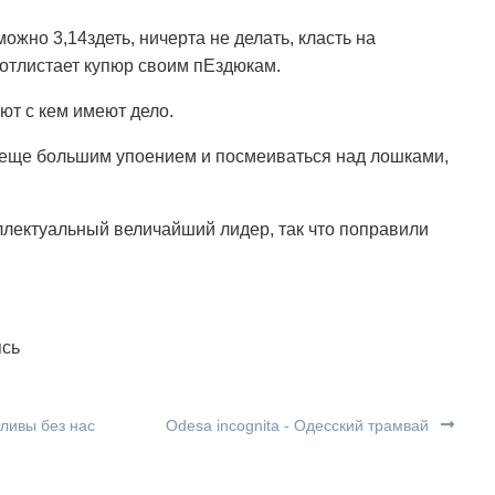
ожно 3,14здеть, ничерта не делать, класть на
 отлистает купюр своим пЕздюкам.
ют с кем имеют дело.
 с еще большим упоением и посмеиваться над лошками,
ллектуальный величайший лидер, так что поправили
ясь
тливы без нас
Odesa incognita - Одесский трамвай