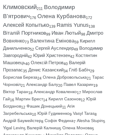
Климовский
Володимир
211
В’ятрович
Олена Курбанова
176
172
Алексей Копытько
Ramis Yunus
139
138
Віталій Портников
Иван Лютый
Дмитро
99
98
Вовнянко
Валентина Емінова
Кирилл
73
59
Данильченко
Сергей Ауслендер
Володимир
52
49
Завгородній
Юрий Христензен
Костянтин
42
42
Машовець
Олексій Петров
Валерій
40
40
Прозапас
Денис Казанский
Гліб Бабіч
35
34
29
Борислав Береза
Олена Добровольська
Тарас
24
21
Чорновіл
Александр Балу
Павел Казарин
21
20
19
Віктор Таран
Александр Коваленко
Мирослав
18
17
Гай
Мартин Брест
Кирилл Сазонов
Юрій
16
14
12
Богданов
Фашик Донецький
Агія
12
11
Загребельська
Юрій Гудименко
Vasyl Taras
10
9
8
Андрій Баумейстер
Софія Федина
Alesha Stupin
8
7
5
Yigal Levin
Валерій Калниш
Олена Монова
5
5
5
Александр Кушнарь
Михайло Подоляк
Олена