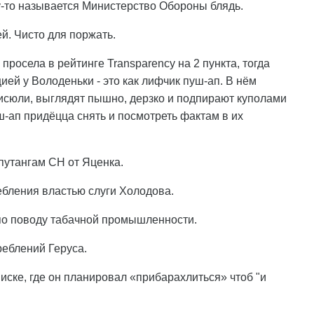
ему-то называется Министерство Обороны блядь.
й. Чисто для поржать.
просела в рейтинге Transparency на 2 пункта, тогда
ией у Володеньки - это как лифчик пуш-ап. В нём
исюли, выглядят пышно, дерзко и подпирают куполами
ш-ап придёцца снять и посмотреть фактам в их
епутангам СН от Яценка.
ребления властью слуги Холодова.
о по поводу табачной промышленности.
треблений Геруса.
писке, где он планировал «прибарахлиться» чтоб "и