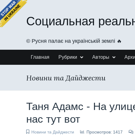
Социальная реаль
©️ Русня палає на українській землі 🔥
Главная
Рубрики
Авторы
Арх
Новини та Дайджести
Таня Адамс - На улиц
нас тут вот
Новини та Дайджести
Просмотров: 1417