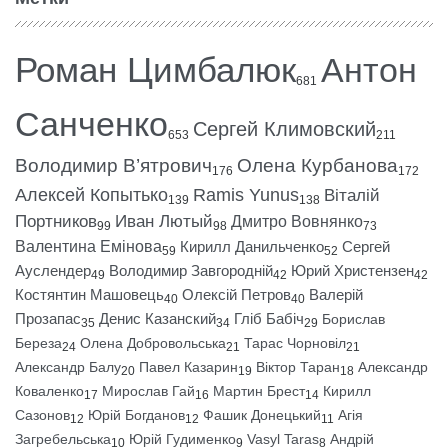
Роман Цимбалюк
Антон
681
Санченко
Сергей Климовский
653
211
Володимир В’ятрович
Олена Курбанова
176
172
Алексей Копытько
Ramis Yunus
Віталій
139
138
Портников
Иван Лютый
Дмитро Вовнянко
99
98
73
Валентина Емінова
Кирилл Данильченко
Сергей
59
52
Ауслендер
Володимир Завгородній
Юрий Христензен
49
42
42
Костянтин Машовець
Олексій Петров
Валерій
40
40
Прозапас
Денис Казанский
Гліб Бабіч
Борислав
35
34
29
Береза
Олена Добровольська
Тарас Чорновіл
24
21
21
Александр Балу
Павел Казарин
Віктор Таран
Александр
20
19
18
Коваленко
Мирослав Гай
Мартин Брест
Кирилл
17
16
14
Сазонов
Юрій Богданов
Фашик Донецький
Агія
12
12
11
Загребельська
Юрій Гудименко
Vasyl Taras
Андрій
10
9
8