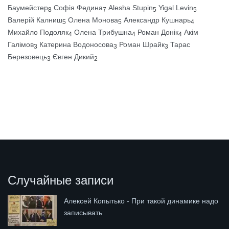
Баумейстер
Софія Федина
Alesha Stupin
Yigal Levin
8
7
5
5
Валерій Калниш
Олена Монова
Александр Кушнарь
5
5
4
Михайло Подоляк
Олена Трибушна
Роман Донік
Акім
4
4
4
Галімов
Катерина Водоносова
Роман Шрайк
Тарас
3
3
3
Березовець
Євген Дикий
3
2
Случайные записи
Алексей Копытько - При такой динамике надо
записывать