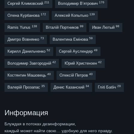
211
176
Сергей Климовский
Володимир В’ятрович
172
139
Олена Курбанова
Алексей Копытько
138
99
98
Ramis Yunus
Віталій Портников
Иван Лютый
73
59
Дмитро Вовнянко
Валентина Емінова
52
49
Кирилл Данильченко
Сергей Ауслендер
42
42
Володимир Завгородній
Юрий Христензен
40
40
Костянтин Машовець
Олексій Петров
35
34
29
Валерій Прозапас
Денис Казанский
Гліб Бабіч
Информация
Блуждая в потоках дезинформации,
каждый может найти свою… удобную для него правду.