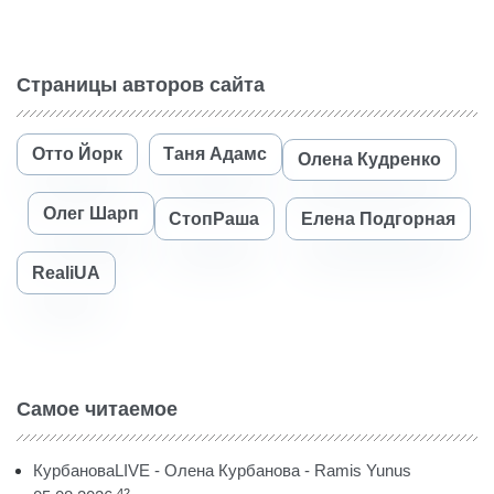
Страницы авторов сайта
Отто Йорк
Таня Адамс
Олена Кудренко
Олег Шарп
СтопРаша
Елена Подгорная
RealiUA
Самое читаемое
КурбановаLIVE - Олена Курбанова - Ramis Yunus
42