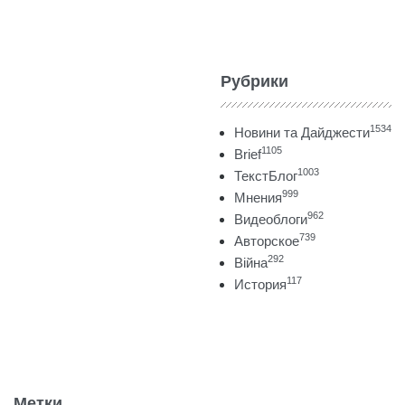
Рубрики
1534
Новини та Дайджести
1105
Brief
1003
ТекстБлог
999
Мнения
962
Видеоблоги
739
Авторское
292
Війна
117
История
Метки