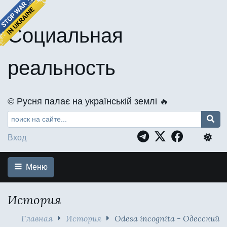
Социальная
реальность
©️ Русня палає на українській землі 🔥
Вход
Меню
История
Главная
История
Odesa incognita - Одесский