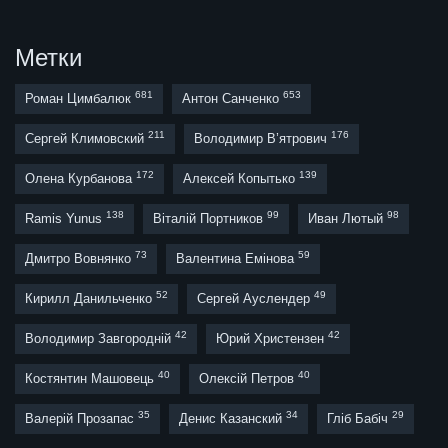
Метки
681
653
Роман Цимбалюк
Антон Санченко
211
176
Сергей Климовский
Володимир В’ятрович
172
139
Олена Курбанова
Алексей Копытько
138
99
98
Ramis Yunus
Віталій Портников
Иван Лютый
73
59
Дмитро Вовнянко
Валентина Емінова
52
49
Кирилл Данильченко
Сергей Ауслендер
42
42
Володимир Завгородній
Юрий Христензен
40
40
Костянтин Машовець
Олексій Петров
35
34
29
Валерій Прозапас
Денис Казанский
Гліб Бабіч