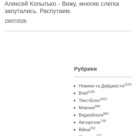
Алексей Копытько - Вижу, многие слегка
запутались. Распутаем.
19/07/2026
Рубрики
1534
Новини та Дайджести
1105
Brief
1003
ТекстБлог
999
Мнения
962
Видеоблоги
739
Авторское
292
Війна
117