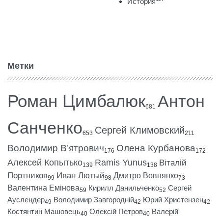
История
Метки
Роман Цимбалюк
Антон
681
Санченко
Сергей Климовский
653
211
Володимир В’ятрович
Олена Курбанова
176
172
Алексей Копытько
Ramis Yunus
Віталій
139
138
Портников
Иван Лютый
Дмитро Вовнянко
99
98
73
Валентина Емінова
Кирилл Данильченко
Сергей
59
52
Ауслендер
Володимир Завгородній
Юрий Христензен
49
42
42
Костянтин Машовець
Олексій Петров
Валерій
40
40