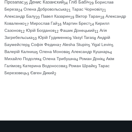
Прозапас
Денис Казанский
Гліб Бабіч
Борислав
35
34
29
Береза
Олена Добровольська
Тарас Чорновіл
24
21
21
Александр Балу
Павел Казарин
Віктор Таран
Александр
20
19
18
Коваленко
Мирослав Гай
Мартин Брест
Кирилл
17
16
14
Сазонов
Юрій Богданов
Фашик Донецький
Агія
12
12
11
Загребельська
Юрій Гудименко
Vasyl Taras
Андрій
10
9
8
Баумейстер
Софія Федина
Alesha Stupin
Yigal Levin
8
7
5
5
Валерій Калниш
Олена Монова
Александр Кушнарь
5
5
4
Михайло Подоляк
Олена Трибушна
Роман Донік
Акім
4
4
4
Галімов
Катерина Водоносова
Роман Шрайк
Тарас
3
3
3
Березовець
Євген Дикий
3
2