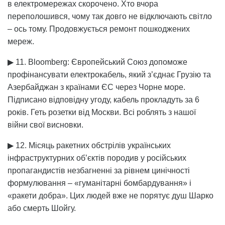
в електромережах скорочено. Хто вчора
переполошився, чому так довго не відключають світло
– ось тому. Продовжується ремонт пошкоджених
мереж.
▶ 11. Bloomberg: Європейський Союз допоможе
профінансувати електрокабель, який з’єднає Грузію та
Азербайджан з країнами ЄС через Чорне море.
Підписано відповідну угоду, кабель прокладуть за 6
років. Геть розетки від Москви. Всі роблять з нашої
війни свої висновки.
▶ 12. Місяць ракетних обстрілів українських
інфраструктурних об’єктів породив у російських
пропагандистів незбагненні за рівнем цинічності
формулювання – «гуманітарні бомбардування» і
«ракети добра». Цих людей вже не порятує душ Шарко
або смерть Шойгу.