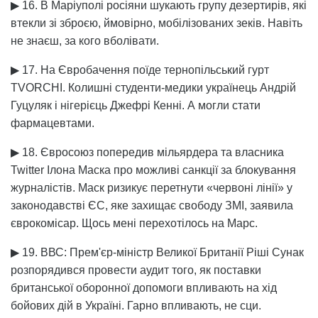
▶ 16. В Маріуполі росіяни шукають групу дезертирів, які
втекли зі зброєю, ймовірно, мобілізованих зеків. Навіть
не знаєш, за кого вболівати.
▶ 17. На Євробачення поїде тернопільський гурт
TVORCHI. Колишні студенти-медики українець Андрій
Гуцуляк і нігерієць Джефрі Кенні. А могли стати
фармацевтами.
▶ 18. Євросоюз попередив мільярдера та власника
Twitter Ілона Маска про можливі санкції за блокування
журналістів. Маск ризикує перетнути «червоні лінії» у
законодавстві ЄС, яке захищає свободу ЗМІ, заявила
єврокомісар. Щось мені перехотілось на Марс.
▶ 19. ВВС: Прем'єр-міністр Великої Британії Ріші Сунак
розпорядився провести аудит того, як поставки
британської оборонної допомоги впливають на хід
бойових дій в Україні. Гарно впливають, не сци.