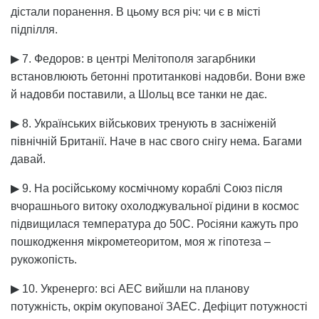
дістали поранення. В цьому вся річ: чи є в місті
підпілля.
▶ 7. Федоров: в центрі Мелітополя загарбники
встановлюють бетонні протитанкові надовби. Вони вже
й надовби поставили, а Шольц все танки не дає.
▶ 8. Українських військових тренують в засніженій
північній Британії. Наче в нас свого снігу нема. Багами
давай.
▶ 9. На російському космічному кораблі Союз після
вчорашнього витоку охолоджувальної рідини в космос
підвищилася температура до 50С. Росіяни кажуть про
пошкодження мікрометеоритом, моя ж гіпотеза –
рукожопість.
▶ 10. Укренерго: всі АЕС вийшли на планову
потужність, окрім окупованої ЗАЕС. Дефіцит потужності