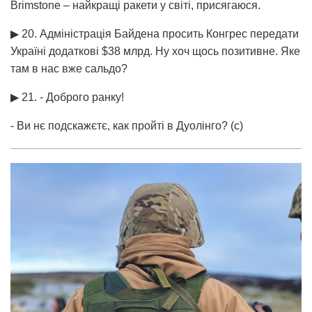
Brimstone – найкращі ракети у світі, присягаюся.
▶ 20. Адміністрація Байдена просить Конгрес передати
Україні додаткові $38 млрд. Ну хоч щось позитивне. Яке
там в нас вже сальдо?
▶ 21. - Доброго ранку!
- Ви нє подскажєтє, как пройті в Дуолінго? (с)