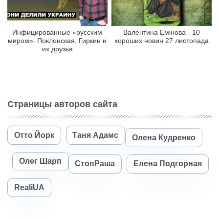
Инфицированные «русским
Валентина Емінова - 10
миром»: Поклонская, Гиркин и
хороших новин 27 листопада
их друзья
Страницы авторов сайта
Отто Йорк
Таня Адамс
Олена Кудренко
Олег Шарп
СтопРаша
Елена Подгорная
RealiUA