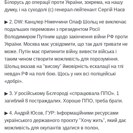
Білорусь до операції проти України, зокрема, на нашу
думку, і на суходолі (с) генерал-лейтенант Сергій Наєв
▶ 2. DW: Канцлер Німеччини Олаф Шольц не виключає
подальших перемовин з президентом Росії
Володимиром Путіним щодо закінчення війни РФ проти
України. Москва має усвідомити, що так далі тривати не
може. Путін має припинити війну, вивести війська і
таким чином створити можливість для порозуміння.
Шольц вказав на "високу" ймовірність ескалації на тлі
невдач РФ на полі бою. Щось у них всі поліцейські
«добрі».
▶ 3. У російському Бєлгороді «спрацювала ППО». 1
загиблий 8 постраждалих. Хороше ППО, треба брати.
▶ 4. Андрій Юсов, ГУР: Інформаційними ресурсами
українського державного проєкту "Хочу жить", який дає
можливість для окупантів здатися в полон,