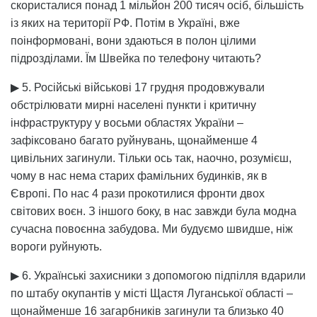
скористалися понад 1 мільйон 200 тисяч осіб, більшість
із яких на території РФ. Потім в Україні, вже
поінформовані, вони здаються в полон цілими
підрозділами. Їм Швейка по телефону читають?
▶ 5. Російські військові 17 грудня продовжували
обстрілювати мирні населені пункти і критичну
інфраструктуру у восьми областях України –
зафіксовано багато руйнувань, щонайменше 4
цивільних загинули. Тільки ось так, наочно, розумієш,
чому в нас нема старих фамільних будинків, як в
Європі. По нас 4 рази прокотилися фронти двох
світових воєн. З іншого боку, в нас завжди була модна
сучасна повоєнна забудова. Ми будуємо швидше, ніж
вороги руйнують.
▶ 6. Українські захисники з допомогою підпілля вдарили
по штабу окупантів у місті Щастя Луганської області –
щонайменше 16 загарбників загинули та близько 40