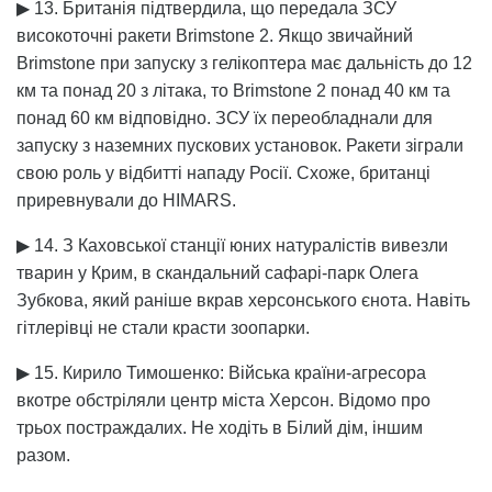
▶ 13. Британія підтвердила, що передала ЗСУ
високоточні ракети Brimstone 2. Якщо звичайний
Brimstone при запуску з гелікоптера має дальність до 12
км та понад 20 з літака, то Brimstone 2 понад 40 км та
понад 60 км відповідно. ЗСУ їх переобладнали для
запуску з наземних пускових установок. Ракети зіграли
свою роль у відбитті нападу Росії. Схоже, британці
приревнували до HIMARS.
▶ 14. З Каховської станції юних натуралістів вивезли
тварин у Крим, в скандальний сафарі-парк Олега
Зубкова, який раніше вкрав херсонського єнота. Навіть
гітлерівці не стали красти зоопарки.
▶ 15. Кирило Тимошенко: Війська країни-агресора
вкотре обстріляли центр міста Херсон. Відомо про
трьох постраждалих. Не ходіть в Білий дім, іншим
разом.