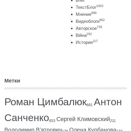
Brief
1003
ТекстБлог
999
Мнения
962
Видеоблоги
739
Авторское
292
Війна
117
История
Метки
Роман Цимбалюк
Антон
681
Санченко
Сергей Климовский
653
211
Володимир В’ятрович
Олена Курбанова