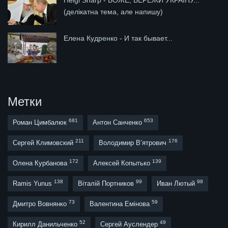
Helgi Sharp - БОЖЕ, БЕРЕЖИ УКРАЇНУ...
(делікатна тема, але напишу)
Елена Кудренко - И так бывает...
Метки
681
653
Роман Цимбалюк
Антон Санченко
211
176
Сергей Климовский
Володимир В’ятрович
172
139
Олена Курбанова
Алексей Копытько
138
99
98
Ramis Yunus
Віталій Портников
Иван Лютый
73
59
Дмитро Вовнянко
Валентина Емінова
52
49
Кирилл Данильченко
Сергей Ауслендер