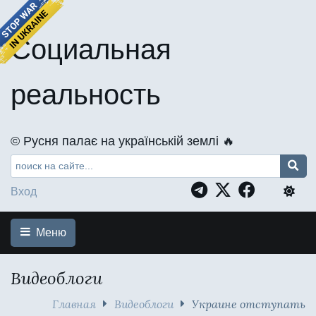
Социальная
реальность
©️ Русня палає на українській землі 🔥
Вход
Меню
Видеоблоги
Главная
Видеоблоги
Украине отступать