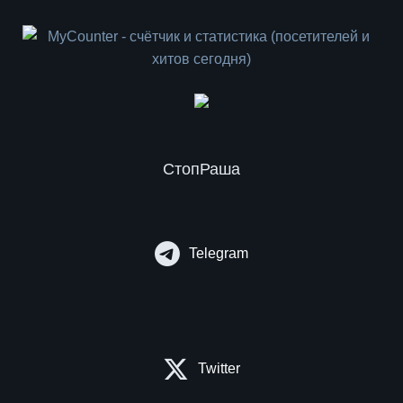
СтопРаша
Telegram
Twitter