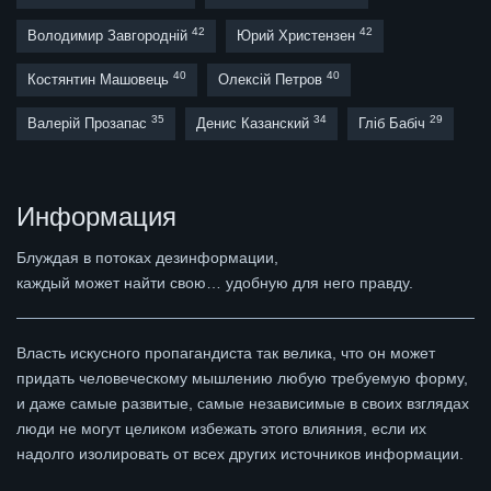
42
42
Володимир Завгородній
Юрий Христензен
40
40
Костянтин Машовець
Олексій Петров
35
34
29
Валерій Прозапас
Денис Казанский
Гліб Бабіч
Информация
Блуждая в потоках дезинформации,
каждый может найти свою… удобную для него правду.
Власть искусного пропагандиста так велика, что он может
придать человеческому мышлению любую требуемую форму,
и даже самые развитые, самые независимые в своих взглядах
люди не могут целиком избежать этого влияния, если их
надолго изолировать от всех других источников информации.