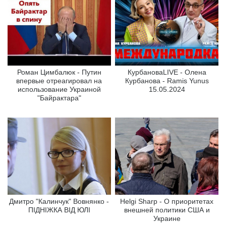
Роман Цимбалюк - Путин
КурбановаLIVE - Олена
впервые отреагировал на
Курбанова - Ramis Yunus
использование Украиной
15.05.2024
"Байрактара"
Дмитро "Калинчук" Вовнянко -
Helgi Sharp - О приоритетах
ПІДНІЖКА ВІД ЮЛІ
внешней политики США и
Украине