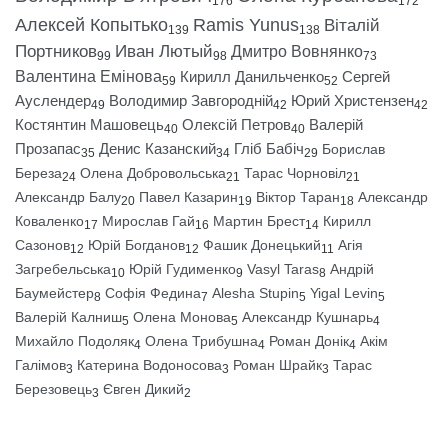
176
172
Алексей Копытько
Ramis Yunus
Віталій
139
138
Портников
Иван Лютый
Дмитро Вовнянко
99
98
73
Валентина Емінова
Кирилл Данильченко
Сергей
59
52
Ауслендер
Володимир Завгородній
Юрий Христензен
49
42
42
Костянтин Машовець
Олексій Петров
Валерій
40
40
Прозапас
Денис Казанский
Гліб Бабіч
Борислав
35
34
29
Береза
Олена Добровольська
Тарас Чорновіл
24
21
21
Александр Балу
Павел Казарин
Віктор Таран
Александр
20
19
18
Коваленко
Мирослав Гай
Мартин Брест
Кирилл
17
16
14
Сазонов
Юрій Богданов
Фашик Донецький
Агія
12
12
11
Загребельська
Юрій Гудименко
Vasyl Taras
Андрій
10
9
8
Баумейстер
Софія Федина
Alesha Stupin
Yigal Levin
8
7
5
5
Валерій Калниш
Олена Монова
Александр Кушнарь
5
5
4
Михайло Подоляк
Олена Трибушна
Роман Донік
Акім
4
4
4
Галімов
Катерина Водоносова
Роман Шрайк
Тарас
3
3
3
Березовець
Євген Дикий
3
2