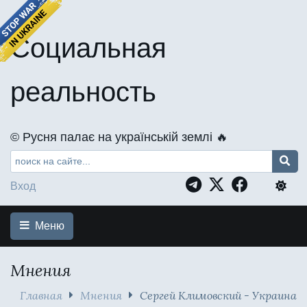
Социальная
реальность
©️ Русня палає на українській землі 🔥
Вход
Меню
Мнения
Главная
Мнения
Сергей Климовский - Украина