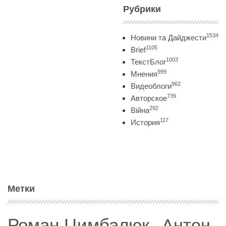
Рубрики
1534
Новини та Дайджести
1105
Brief
1003
ТекстБлог
999
Мнения
962
Видеоблоги
739
Авторское
292
Війна
117
История
Метки
Роман Цимбалюк
Антон