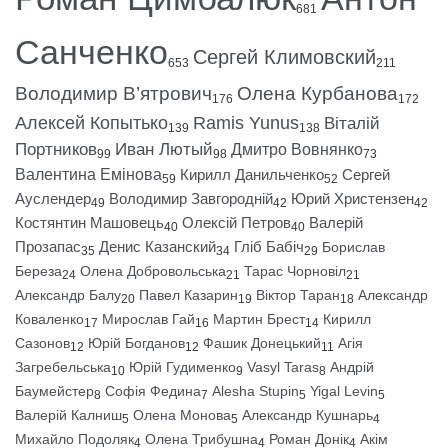
681
Санченко
Сергей Климовский
653
211
Володимир В’ятрович
Олена Курбанова
176
172
Алексей Копытько
Ramis Yunus
Віталій
139
138
Портников
Иван Лютый
Дмитро Вовнянко
99
98
73
Валентина Емінова
Кирилл Данильченко
Сергей
59
52
Ауслендер
Володимир Завгородній
Юрий Христензен
49
42
42
Костянтин Машовець
Олексій Петров
Валерій
40
40
Прозапас
Денис Казанский
Гліб Бабіч
Борислав
35
34
29
Береза
Олена Добровольська
Тарас Чорновіл
24
21
21
Александр Балу
Павел Казарин
Віктор Таран
Александр
20
19
18
Коваленко
Мирослав Гай
Мартин Брест
Кирилл
17
16
14
Сазонов
Юрій Богданов
Фашик Донецький
Агія
12
12
11
Загребельська
Юрій Гудименко
Vasyl Taras
Андрій
10
9
8
Баумейстер
Софія Федина
Alesha Stupin
Yigal Levin
8
7
5
5
Валерій Калниш
Олена Монова
Александр Кушнарь
5
5
4
Михайло Подоляк
Олена Трибушна
Роман Донік
Акім
4
4
4