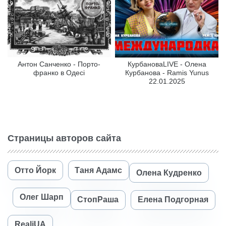
Антон Санченко - Порто-
КурбановаLIVE - Олена
франко в Одесі
Курбанова - Ramis Yunus
22.01.2025
Страницы авторов сайта
Отто Йорк
Таня Адамс
Олена Кудренко
Олег Шарп
СтопРаша
Елена Подгорная
RealiUA