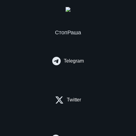
СтопРаша
Telegram
Twitter