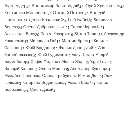
59
52
Ауслендер
Володимир Завгородній
Юрий Христензен
49
42
42
Костянтин Машовець
Олексій Петров
Валерій
40
40
Прозапас
Денис Казанский
Гліб Бабіч
Борислав
35
34
29
Береза
Олена Добровольська
Тарас Чорновіл
24
21
21
Александр Балу
Павел Казарин
Віктор Таран
Александр
20
19
18
Коваленко
Мирослав Гай
Мартин Брест
Кирилл
17
16
14
Сазонов
Юрій Богданов
Фашик Донецький
Агія
12
12
11
Загребельська
Юрій Гудименко
Vasyl Taras
Андрій
10
9
8
Баумейстер
Софія Федина
Alesha Stupin
Yigal Levin
8
7
5
5
Валерій Калниш
Олена Монова
Александр Кушнарь
5
5
4
Михайло Подоляк
Олена Трибушна
Роман Донік
Акім
4
4
4
Галімов
Катерина Водоносова
Роман Шрайк
Тарас
3
3
3
Березовець
Євген Дикий
3
2