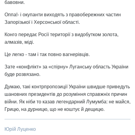
бавовни.
Оппа!- і окупанти виходять з правобережних частин
Запорізької і Херсонської області.
Конго передає Росії території з видобутком золота,
алмазів, міді.
Це легко - там і так повно вагнерівців.
Зате «конфлікт» за «спірну» Луганську область України
буде розвязано.
Думаю, такі контрпропозиції України швидше приведуть
шановних президентів до розуміння справжніх причин
війни. Як ніби то казав легендарний Лумумба: не майся,
Грицю, на дурницю, що не коштує й дещицю.
Юрій Луценко