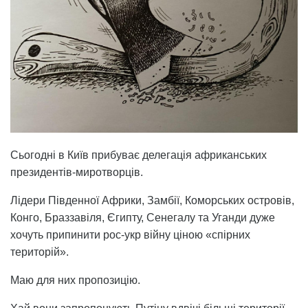
Сьогодні в Київ прибуває делегація африканських
президентів-миротворців.
Лідери Південної Африки, Замбії, Коморських островів,
Конго, Браззавіля, Єгипту, Сенегалу та Уганди дуже
хочуть припинити рос-укр війну ціною «спірних
територій».
Маю для них пропозицію.