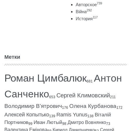
739
Авторское
292
Війна
117
История
Метки
Роман Цимбалюк
Антон
681
Санченко
Сергей Климовский
653
211
Володимир В’ятрович
Олена Курбанова
176
172
Алексей Копытько
Ramis Yunus
Віталій
139
138
Портников
Иван Лютый
Дмитро Вовнянко
99
98
73
Валентина Емінова
Кирилл Данильченко
Сергей