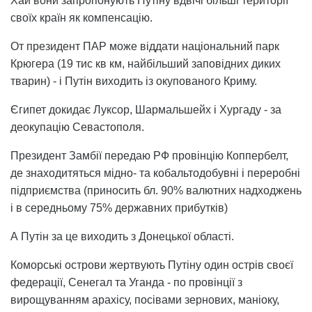
Хай вони запропонують Путіну вдвічі більші території
своїх країн як компенсацію.
От президент ПАР може віддати національний парк
Крюгера (19 тис кв км, найбільший заповідних диких
тварин) - і Путін виходить із окупованого Криму.
Єгипет докидає Луксор, Шармальшейх і Хургаду - за
деокупацію Севастополя.
Президент Замбії передаю РФ провінцію Коппербелт,
де знаходитяться мідно- та кобальтодобувні і переробні
підприємства (приносить бл. 90% валютних надходжень
і в середньому 75% державних прибутків)
А Путін за це виходить з Донецької області.
Коморські острови жертвують Путіну один острів своєї
федерації, Сенегал та Уганда - по провінції з
вирощуванням арахісу, посівами зернових, маніоку,