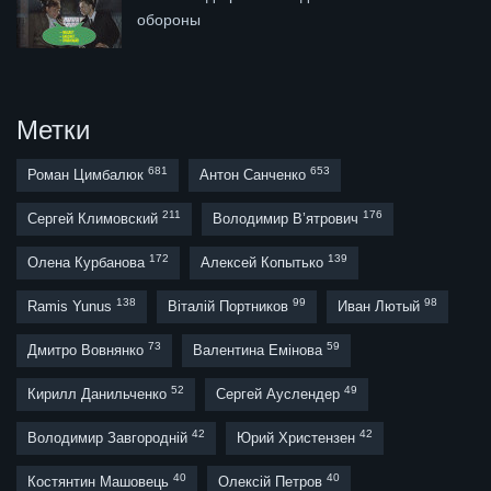
обороны
Метки
681
653
Роман Цимбалюк
Антон Санченко
211
176
Сергей Климовский
Володимир В’ятрович
172
139
Олена Курбанова
Алексей Копытько
138
99
98
Ramis Yunus
Віталій Портников
Иван Лютый
73
59
Дмитро Вовнянко
Валентина Емінова
52
49
Кирилл Данильченко
Сергей Ауслендер
42
42
Володимир Завгородній
Юрий Христензен
40
40
Костянтин Машовець
Олексій Петров