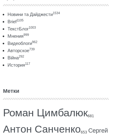
1534
Новини та Дайджести
1105
Brief
1003
ТекстБлог
999
Мнения
962
Видеоблоги
739
Авторское
292
Війна
117
История
Метки
Роман Цимбалюк
681
Антон Санченко
Сергей
653