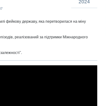
2024
87
емлі фейкову державу, яка перетворилася на міну
 епізодів, реалізований за підтримки Міжнародного
езалежності".