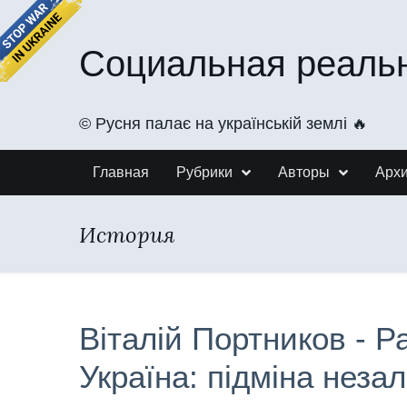
Социальная реаль
©️ Русня палає на українській землі 🔥
Главная
Рубрики
Авторы
Арх
История
Віталій Портников - Р
Україна: підміна неза