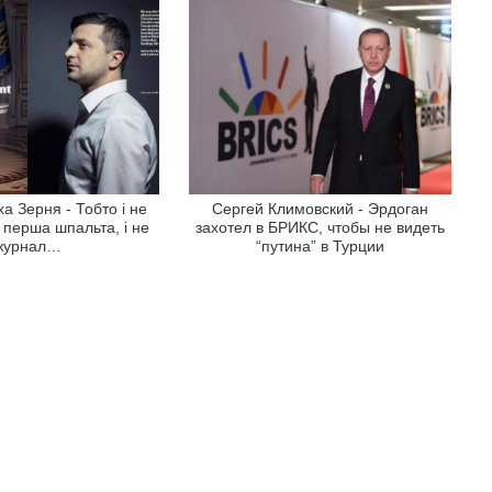
а Зерня - Тобто і не
Сергей Климовский - Эрдоган
е перша шпальта, і не
захотел в БРИКС, чтобы не видеть
журнал…
“путина” в Турции