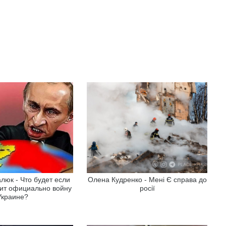
юк - Что будет если
Олена Кудренко - Мені Є справа до
ит официально войну
росії
Украине?