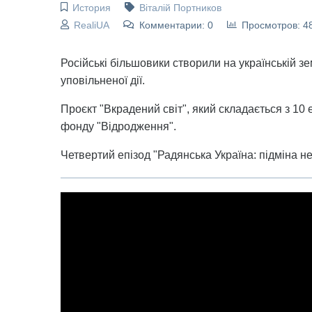
История
Віталій Портников
RealiUA
Комментарии: 0
Просмотров: 4
Російські більшовики створили на українській з
уповільненої дії.
Проєкт "Вкрадений світ", який складається з 10
фонду "Відродження".
Четвертий епізод "Радянська Україна: підміна н