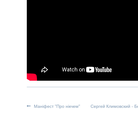
Маніфест "Про нікчем"
Сергей Климовский - 