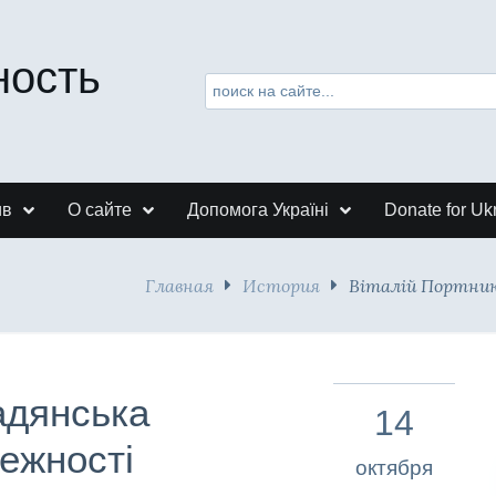
ность
ив
О сайте
Допомога Україні
Donate for Uk
Главная
История
Віталій Портник
адянська
14
лежності
октября