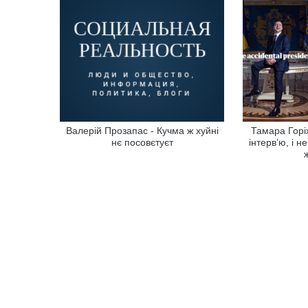
Валерій Прозапас - Кучма ж хуйні
Тамара Горіх
нє посовєтуєт
інтерв’ю, і н