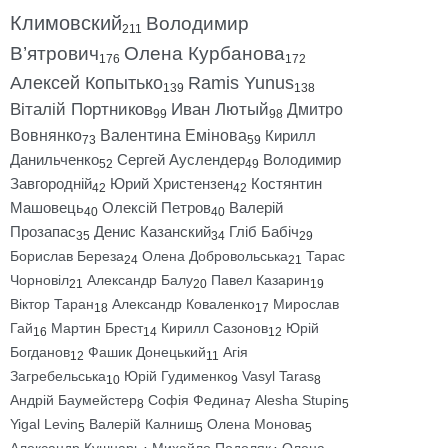
Климовский
Володимир
211
В’ятрович
Олена Курбанова
176
172
Алексей Копытько
Ramis Yunus
139
138
Віталій Портников
Иван Лютый
Дмитро
99
98
Вовнянко
Валентина Емінова
Кирилл
73
59
Данильченко
Сергей Ауслендер
Володимир
52
49
Завгородній
Юрий Христензен
Костянтин
42
42
Машовець
Олексій Петров
Валерій
40
40
Прозапас
Денис Казанский
Гліб Бабіч
35
34
29
Борислав Береза
Олена Добровольська
Тарас
24
21
Чорновіл
Александр Балу
Павел Казарин
21
20
19
Віктор Таран
Александр Коваленко
Мирослав
18
17
Гай
Мартин Брест
Кирилл Сазонов
Юрій
16
14
12
Богданов
Фашик Донецький
Агія
12
11
Загребельська
Юрій Гудименко
Vasyl Taras
10
9
8
Андрій Баумейстер
Софія Федина
Alesha Stupin
8
7
5
Yigal Levin
Валерій Калниш
Олена Монова
5
5
5
Александр Кушнарь
Михайло Подоляк
Олена