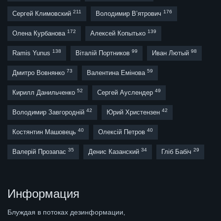
211
176
Сергей Климовский
Володимир В’ятрович
172
139
Олена Курбанова
Алексей Копытько
138
99
98
Ramis Yunus
Віталій Портников
Иван Лютый
73
59
Дмитро Вовнянко
Валентина Емінова
52
49
Кирилл Данильченко
Сергей Ауслендер
42
42
Володимир Завгородній
Юрий Христензен
40
40
Костянтин Машовець
Олексій Петров
35
34
29
Валерій Прозапас
Денис Казанский
Гліб Бабіч
Информация
Блуждая в потоках дезинформации,