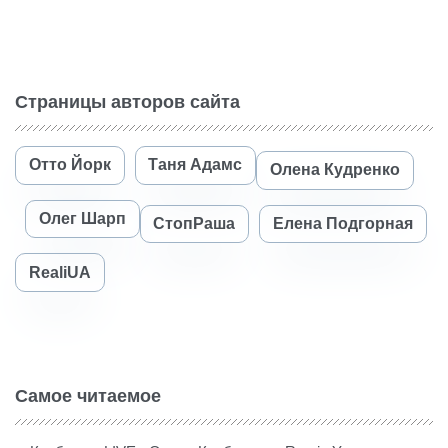
Страницы авторов сайта
Отто Йорк
Таня Адамс
Олена Кудренко
Олег Шарп
СтопРаша
Елена Подгорная
RealiUA
Самое читаемое