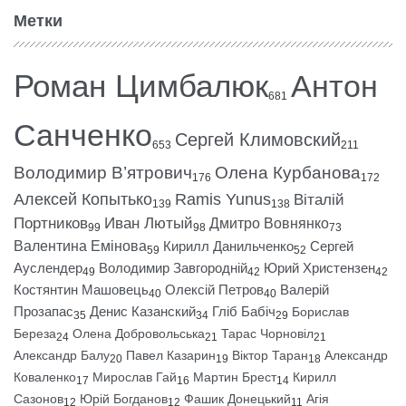
Метки
Роман Цимбалюк
Антон
681
Санченко
Сергей Климовский
653
211
Володимир В’ятрович
Олена Курбанова
176
172
Алексей Копытько
Ramis Yunus
Віталій
139
138
Портников
Иван Лютый
Дмитро Вовнянко
99
98
73
Валентина Емінова
Кирилл Данильченко
Сергей
59
52
Ауслендер
Володимир Завгородній
Юрий Христензен
49
42
42
Костянтин Машовець
Олексій Петров
Валерій
40
40
Прозапас
Денис Казанский
Гліб Бабіч
Борислав
35
34
29
Береза
Олена Добровольська
Тарас Чорновіл
24
21
21
Александр Балу
Павел Казарин
Віктор Таран
Александр
20
19
18
Коваленко
Мирослав Гай
Мартин Брест
Кирилл
17
16
14
Сазонов
Юрій Богданов
Фашик Донецький
Агія
12
12
11