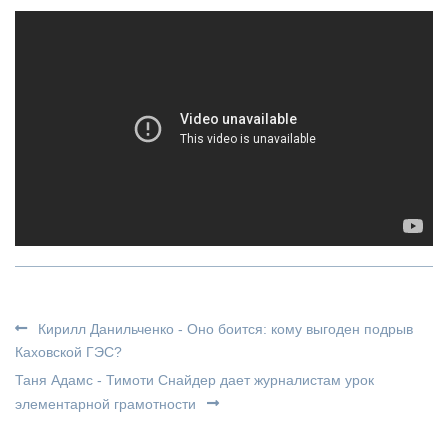
Кирилл Данильченко - Оно боится: кому выгоден подрыв
Каховской ГЭС?
Таня Адамс - Тимоти Снайдер дает журналистам урок
элементарной грамотности