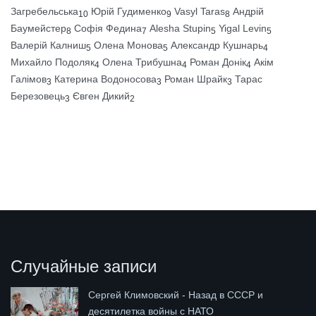
Загребельська
Юрій Гудименко
Vasyl Taras
Андрій
10
9
8
Баумейстер
Софія Федина
Alesha Stupin
Yigal Levin
8
7
5
5
Валерій Калниш
Олена Монова
Александр Кушнарь
5
5
4
Михайло Подоляк
Олена Трибушна
Роман Донік
Акім
4
4
4
Галімов
Катерина Водоносова
Роман Шрайк
Тарас
3
3
3
Березовець
Євген Дикий
3
2
Случайные записи
Сергей Климовский - Назад в СССР и
десятилетка войны с НАТО