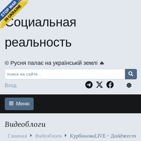
Социальная
реальность
©️ Русня палає на українській землі 🔥
Вход
Меню
Видеоблоги
Главная
Видеоблоги
КурбановаLIVE - Дайджест