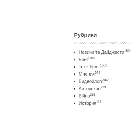
Рубрики
1534
Новини та Дайджести
1105
Brief
1003
ТекстБлог
999
Мнения
962
Видеоблоги
739
Авторское
292
Війна
117
История