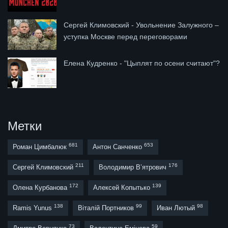
Сергей Климовский - Увольнение Залужного –
уступка Москве перед переговорами
Елена Кудренко - "Цыплят по осени считают"?
Метки
681
653
Роман Цимбалюк
Антон Санченко
211
176
Сергей Климовский
Володимир В’ятрович
172
139
Олена Курбанова
Алексей Копытько
138
99
98
Ramis Yunus
Віталій Портников
Иван Лютый
73
59