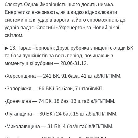
блекаут. Однак ймовірність цього досить низька.
Енергетики вже знають, як швидко відновлювати
системи після ударів ворога, а його спроможність до
ударів падає. Спасибі «Укренерго» за Новий рік зі
світлом.
▶ 13. Тарас Чорновіл: Друзі, рубрика знищені склади БК
та бази пушкіністів за весь період, починаючи з
моменту цієї рубрики — 28.06-31.12.
▪️Херсонщина — 241 БК, 91 база, 41 штаб/КП/ПММ.
▪️Запоріжжя — 86 БК і 54 бази, 7 штабів/КП.
▪️Донеччина — 74 БК, 18 баз, 13 штабів/КП/ПММ.
▪️Луганщина — 30 БК і 24 баз, 15 штабів/КП/ПММ.
▪️Миколаївщина — 31 БК, 4 баз/штабів/КП/ПММ.