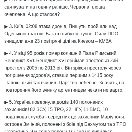
святкувати на годину раніше. Червона площа
очеплена. А що сталося?
▶ 3. Київ, 02:08 атака дронів. Пишуть, пройшли над
Одеською трасою. Багато вибухів, гучно. Сили ППО
знищили вже 23 повітряні цілі на Києвом – КМВА
▶ 4. У віці 95 років помер колишній Папа Римський
Бенедикт XVI. Бенедикт XVI обіймав апостольський
престол з 2005 по 2013 рік. Він зрікся престолу через
погіршення здоров'я, ставши першим з 1415 року
Папою, який так вчинив. Царство небесне. Значить, на
повторення його вчинку аргентинцем чекати не варто.
▶ 5. Україна повернула домів 140 полонених
захисників! 82 ЗСУ, 15 ТРО, 22 НГУ, 11 ВМС, 10
податкова служба - серед них це захисники Маріуполя,
острова Зміїний, полонені з боїв під Бахмутом та з ТРО
Славутича. 9 місяців полону. І ні дня не дивилися