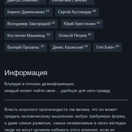
Дмитро Вовнянко
Валентина Емінова
52
49
Кирилл Данильченко
Сергей Ауслендер
42
42
Володимир Завгородній
Юрий Христензен
40
40
Костянтин Машовець
Олексій Петров
35
34
29
Валерій Прозапас
Денис Казанский
Гліб Бабіч
Информация
Блуждая в потоках дезинформации,
каждый может найти свою… удобную для него правду.
Власть искусного пропагандиста так велика, что он может
придать человеческому мышлению любую требуемую форму,
и даже самые развитые, самые независимые в своих взглядах
люди не могут целиком избежать этого влияния, если их