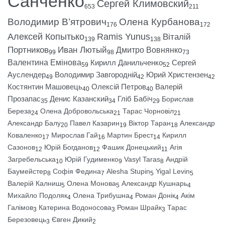
Санченко
Сергей Климовский
653
211
Володимир В’ятрович
Олена Курбанова
176
172
Алексей Копытько
Ramis Yunus
Віталій
139
138
Портников
Иван Лютый
Дмитро Вовнянко
99
98
73
Валентина Емінова
Кирилл Данильченко
Сергей
59
52
Ауслендер
Володимир Завгородній
Юрий Христензен
49
42
42
Костянтин Машовець
Олексій Петров
Валерій
40
40
Прозапас
Денис Казанский
Гліб Бабіч
Борислав
35
34
29
Береза
Олена Добровольська
Тарас Чорновіл
24
21
21
Александр Балу
Павел Казарин
Віктор Таран
Александр
20
19
18
Коваленко
Мирослав Гай
Мартин Брест
Кирилл
17
16
14
Сазонов
Юрій Богданов
Фашик Донецький
Агія
12
12
11
Загребельська
Юрій Гудименко
Vasyl Taras
Андрій
10
9
8
Баумейстер
Софія Федина
Alesha Stupin
Yigal Levin
8
7
5
5
Валерій Калниш
Олена Монова
Александр Кушнарь
5
5
4
Михайло Подоляк
Олена Трибушна
Роман Донік
Акім
4
4
4
Галімов
Катерина Водоносова
Роман Шрайк
Тарас
3
3
3
Березовець
Євген Дикий
3
2