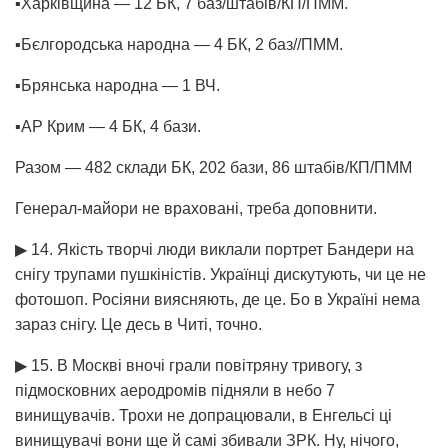
▪️Харківщина — 12 БК, 7 баз/штабів/КП/ПММ.
▪️Бєлгородська народна — 4 БК, 2 баз//ПММ.
▪️Брянська народна — 1 ВЧ.
▪️АР Крим — 4 БК, 4 бази.
Разом — 482 склади БК, 202 бази, 86 штабів/КП/ПММ
Генерал-майори не враховані, треба доповнити.
▶ 14. Якість творчі люди виклали портрет Бандери на
снігу трупами пушкіністів. Українці дискутують, чи це не
фотошоп. Росіяни виясняють, де це. Бо в Україні нема
зараз снігу. Це десь в Читі, точно.
▶ 15. В Москві вночі грали повітряну тривогу, з
підмосковних аеродромів підняли в небо 7
винищувачів. Трохи не допрацювали, в Енгельсі ці
винищувачі вони ще й самі збивали ЗРК. Ну, нічого,