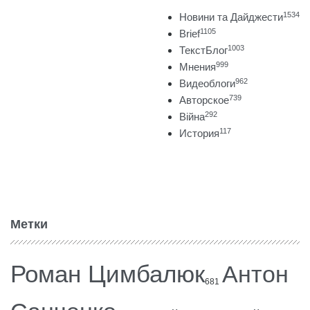
1534
Новини та Дайджести
1105
Brief
1003
ТекстБлог
999
Мнения
962
Видеоблоги
739
Авторское
292
Війна
117
История
Метки
Роман Цимбалюк
Антон
681