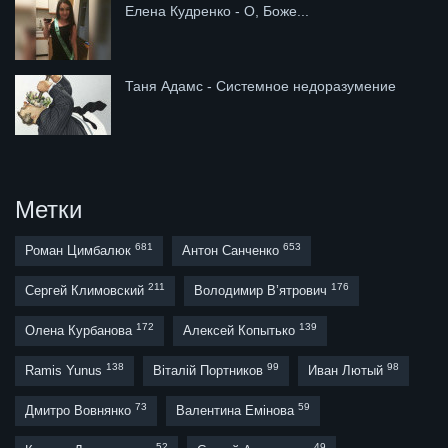
Елена Кудренко - О, Боже...
Таня Адамс - Системное недоразумение
Метки
681
653
Роман Цимбалюк
Антон Санченко
211
176
Сергей Климовский
Володимир В’ятрович
172
139
Олена Курбанова
Алексей Копытько
138
99
98
Ramis Yunus
Віталій Портников
Иван Лютый
73
59
Дмитро Вовнянко
Валентина Емінова
52
49