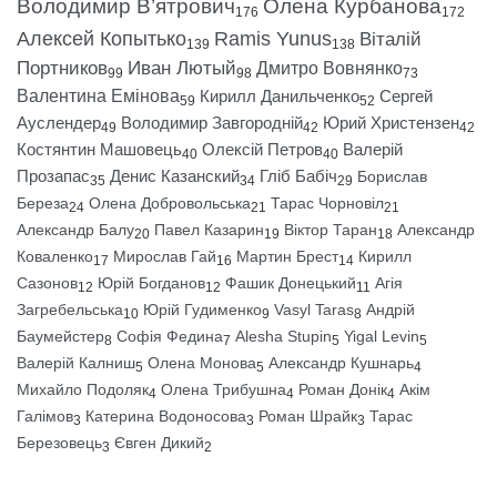
Володимир В’ятрович
Олена Курбанова
176
172
Алексей Копытько
Ramis Yunus
Віталій
139
138
Портников
Иван Лютый
Дмитро Вовнянко
99
98
73
Валентина Емінова
Кирилл Данильченко
Сергей
59
52
Ауслендер
Володимир Завгородній
Юрий Христензен
49
42
42
Костянтин Машовець
Олексій Петров
Валерій
40
40
Прозапас
Денис Казанский
Гліб Бабіч
Борислав
35
34
29
Береза
Олена Добровольська
Тарас Чорновіл
24
21
21
Александр Балу
Павел Казарин
Віктор Таран
Александр
20
19
18
Коваленко
Мирослав Гай
Мартин Брест
Кирилл
17
16
14
Сазонов
Юрій Богданов
Фашик Донецький
Агія
12
12
11
Загребельська
Юрій Гудименко
Vasyl Taras
Андрій
10
9
8
Баумейстер
Софія Федина
Alesha Stupin
Yigal Levin
8
7
5
5
Валерій Калниш
Олена Монова
Александр Кушнарь
5
5
4
Михайло Подоляк
Олена Трибушна
Роман Донік
Акім
4
4
4
Галімов
Катерина Водоносова
Роман Шрайк
Тарас
3
3
3
Березовець
Євген Дикий
3
2