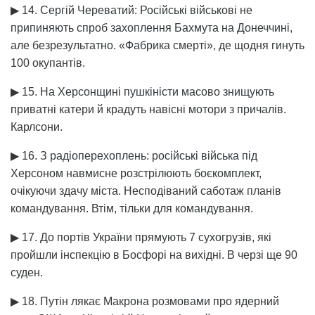
▶ 14. Сергій Череватий: Російські військові не
припиняють спроб захоплення Бахмута на Донеччині,
але безрезультатно. «Фабрика смерті», де щодня гинуть
100 окупантів.
▶ 15. На Херсонщині пушкіністи масово знищують
приватні катери й крадуть навісні мотори з причалів.
Карлсони.
▶ 16. З радіоперехоплень: російські війська під
Херсоном навмисне розстрілюють боєкомплект,
очікуючи здачу міста. Несподіваний саботаж планів
командування. Втім, тільки для командування.
▶ 17. До портів України прямують 7 сухогрузів, які
пройшли інспекцію в Босфорі на вихідні. В черзі ще 90
суден.
▶ 18. Путін лякає Макрона розмовами про ядерний