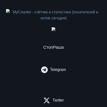
СтопРаша
Telegram
Twitter