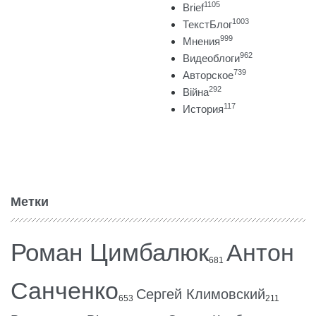
1105
Brief
1003
ТекстБлог
999
Мнения
962
Видеоблоги
739
Авторское
292
Війна
117
История
Метки
Роман Цимбалюк
Антон
681
Санченко
Сергей Климовский
653
211