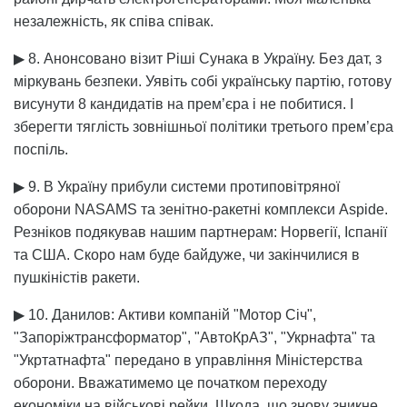
незалежність, як співа співак.
▶ 8. Анонсовано візит Ріші Сунака в Україну. Без дат, з
міркувань безпеки. Уявіть собі українську партію, готову
висунути 8 кандидатів на прем’єра і не побитися. І
зберегти тяглість зовнішньої політики третього прем’єра
поспіль.
▶ 9. В Україну прибули системи протиповітряної
оборони NASAMS та зенітно-ракетні комплекси Aspide.
Резніков подякував нашим партнерам: Норвегії, Іспанії
та США. Скоро нам буде байдуже, чи закінчилися в
пушкіністів ракети.
▶ 10. Данилов: Активи компаній "Мотор Січ",
"Запоріжтрансформатор", "АвтоКрАЗ", "Укрнафта" та
"Укртатнафта" передано в управління Міністерства
оборони. Вважатимемо це початком переходу
економіки на військові рейки. Шкода, що знову зникне