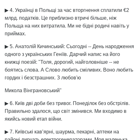
▶ 4. Українці в Польщі за час вторгнення сплатили €2
млрд. податків. Це приблизно втричі більше, ніж
Польща на них витратила. Ми не бідні родичі навіть у
приймах.
▶ 5. Анатолій Кичинський: Сьогодні -- День народження
одного з українських Геніїв. Дарчий напис на його
книжці поезій: "Толя, дорогий, найголовніше -- не
боятись слова. А Слово любить сміливих. Воно любить
гордих і безстрашних. З любов'ю
Микола Вінграновський"
▶ 6. Київ дві доби без тривог. Понеділок без обстрілів.
Правильно здалося, що світ змінився. Ми входимо в
якийсь новий етап війни.
▶ 7. Київські кав’ярні, шаурма, пекарні, аптеки на
районі дирчать електрогенераторами. Моя маленька