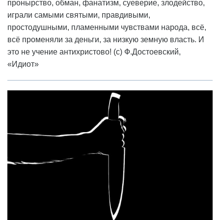
пронырство, обман, фанатизм, суеверие, злодейство,
играли самыми святыми, правдивыми,
простодушными, пламенными чувствами народа, всё,
всё променяли за деньги, за низкую земную власть. И
это не учение антихристово! (с) Ф.Достоевский,
«Идиот»