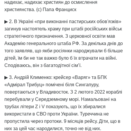
надихає, надихає християн до осмислення
християнства. (с) Папа Франциск
▶ 2. В Україні «при виконанні пастирських обов'язків»
загинув настоятель храму при штабі російських військ
стратегічного призначення. З церковної освіти мав
Академію генерального штаба РФ. За декілька днів до
того заявляв, що якби росіянки народжували б більше
дітей, їм би не так важко було б їх втрачати на війні.
Сподіваюсь, він з багатодітної сім’ї.
▶ 3. Андрій Клименко: крейсер «Варяг» та БПК
«Адмірал Трибуц» помічені біля Сингапуру,
повертаються у Владивосток. З 2 лютого 2022 кораблі
перебували у Середземному морі. Намальовані на
трубах літери Z і V показують, що їх збиралися
використати в СВО проти України. Туреччина не
пропустила через протоки. 9 місяців рейсу. Діти, що в
них за цей час народилися, точно не від них.