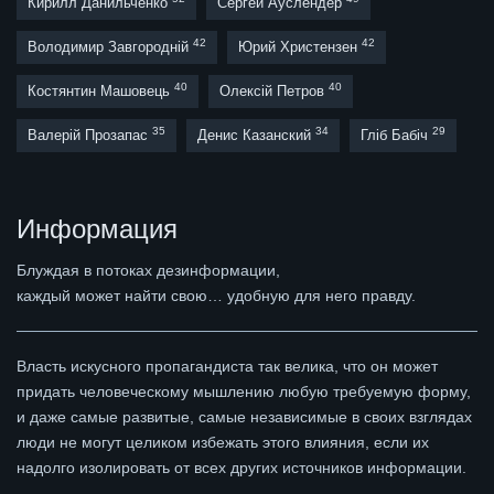
Кирилл Данильченко
Сергей Ауслендер
42
42
Володимир Завгородній
Юрий Христензен
40
40
Костянтин Машовець
Олексій Петров
35
34
29
Валерій Прозапас
Денис Казанский
Гліб Бабіч
Информация
Блуждая в потоках дезинформации,
каждый может найти свою… удобную для него правду.
Власть искусного пропагандиста так велика, что он может
придать человеческому мышлению любую требуемую форму,
и даже самые развитые, самые независимые в своих взглядах
люди не могут целиком избежать этого влияния, если их
надолго изолировать от всех других источников информации.