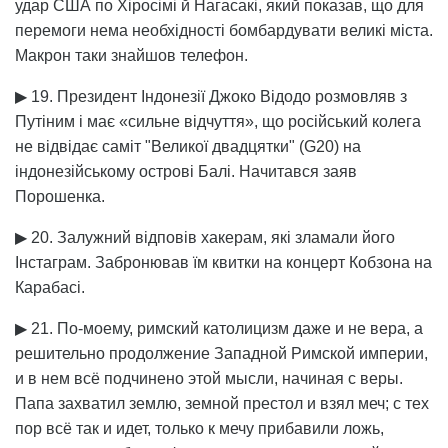
удар США по Хіросімі й Нагасакі, який показав, що для
перемоги нема необхідності бомбардувати великі міста.
Макрон таки знайшов телефон.
▶ 19. Президент Індонезії Джоко Відодо розмовляв з
Путіним і має «сильне відчуття», що російський колега
не відвідає саміт "Великої двадцятки" (G20) на
індонезійському острові Балі. Начитався заяв
Порошенка.
▶ 20. Залужний відповів хакерам, які зламали його
Інстаграм. Забронював їм квитки на концерт Кобзона на
Карабасі.
▶ 21. По-моему, римский католицизм даже и не вера, а
решительно продолжение Западной Римской империи,
и в нем всё подчинено этой мысли, начиная с веры.
Папа захватил землю, земной престол и взял меч; с тех
пор всё так и идет, только к мечу прибавили ложь,