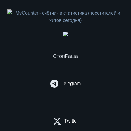
СтопРаша
Telegram
Twitter