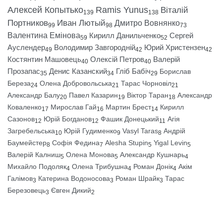
Алексей Копытько
Ramis Yunus
Віталій
139
138
Портников
Иван Лютый
Дмитро Вовнянко
99
98
73
Валентина Емінова
Кирилл Данильченко
Сергей
59
52
Ауслендер
Володимир Завгородній
Юрий Христензен
49
42
42
Костянтин Машовець
Олексій Петров
Валерій
40
40
Прозапас
Денис Казанский
Гліб Бабіч
Борислав
35
34
29
Береза
Олена Добровольська
Тарас Чорновіл
24
21
21
Александр Балу
Павел Казарин
Віктор Таран
Александр
20
19
18
Коваленко
Мирослав Гай
Мартин Брест
Кирилл
17
16
14
Сазонов
Юрій Богданов
Фашик Донецький
Агія
12
12
11
Загребельська
Юрій Гудименко
Vasyl Taras
Андрій
10
9
8
Баумейстер
Софія Федина
Alesha Stupin
Yigal Levin
8
7
5
5
Валерій Калниш
Олена Монова
Александр Кушнарь
5
5
4
Михайло Подоляк
Олена Трибушна
Роман Донік
Акім
4
4
4
Галімов
Катерина Водоносова
Роман Шрайк
Тарас
3
3
3
Березовець
Євген Дикий
3
2