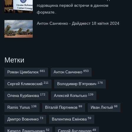
годовщина первой встречи в данном
формате.
Антон Санченко - Дайджест 18 квітня 2024
Метки
681
653
Роман Цимбалюк
Антон Санченко
211
176
Сергей Климовский
Володимир В’ятрович
172
139
Олена Курбанова
Алексей Копытько
138
99
98
Ramis Yunus
Віталій Портников
Иван Лютый
73
59
Дмитро Вовнянко
Валентина Емінова
52
49
Кирилл Данильченко
Сергей Ауслендер