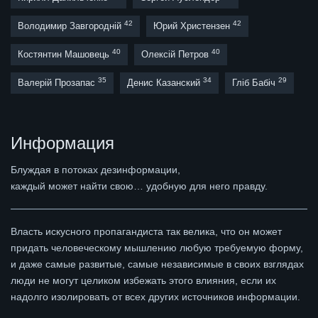
42
42
Володимир Завгородній
Юрий Христензен
40
40
Костянтин Машовець
Олексій Петров
35
34
29
Валерій Прозапас
Денис Казанский
Гліб Бабіч
Информация
Блуждая в потоках дезинформации,
каждый может найти свою… удобную для него правду.
Власть искусного пропагандиста так велика, что он может
придать человеческому мышлению любую требуемую форму,
и даже самые развитые, самые независимые в своих взглядах
люди не могут целиком избежать этого влияния, если их
надолго изолировать от всех других источников информации.