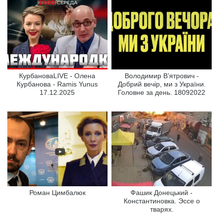
КурбановаLIVE - Олена
Володимир В’ятрович -
Курбанова - Ramis Yunus
Добрий вечір, ми з України.
17.12.2025
Головне за день. 18092022
Роман Цимбалюк
Фашик Донецький -
Константиновка. Эссе о
тварях.