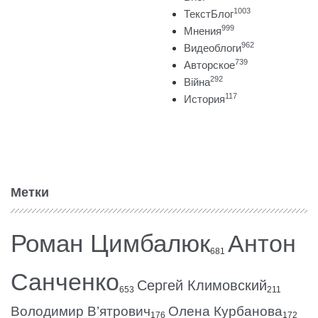
1003
ТекстБлог
999
Мнения
962
Видеоблоги
739
Авторское
292
Війна
117
История
Метки
Роман Цимбалюк
Антон
681
Санченко
Сергей Климовский
653
211
Володимир В’ятрович
Олена Курбанова
176
172