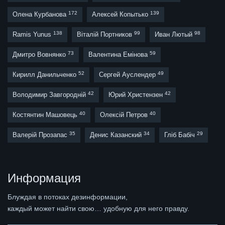
172
139
Олена Курбанова
Алексей Копытько
138
99
98
Ramis Yunus
Віталій Портников
Иван Лютый
73
59
Дмитро Вовнянко
Валентина Емінова
52
49
Кирилл Данильченко
Сергей Ауслендер
42
42
Володимир Завгородній
Юрий Христензен
40
40
Костянтин Машовець
Олексій Петров
35
34
29
Валерій Прозапас
Денис Казанский
Гліб Бабіч
Информация
Блуждая в потоках дезинформации,
каждый может найти свою… удобную для него правду.