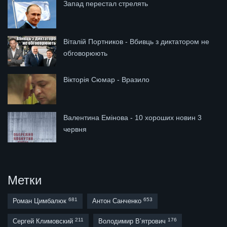
Запад перестал стрелять
Віталій Портников - Вбивць з диктатором не
обговорюють
Вікторія Сюмар - Вразило
Валентина Емінова - 10 хороших новин 3
червня
Метки
681
653
Роман Цимбалюк
Антон Санченко
211
176
Сергей Климовский
Володимир В’ятрович