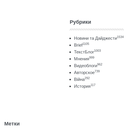
Рубрики
1534
Новини та Дайджести
1105
Brief
1003
ТекстБлог
999
Мнения
962
Видеоблоги
739
Авторское
292
Війна
117
История
Метки