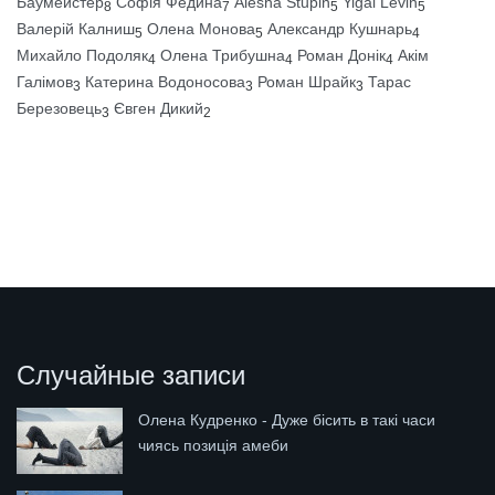
Баумейстер
Софія Федина
Alesha Stupin
Yigal Levin
8
7
5
5
Валерій Калниш
Олена Монова
Александр Кушнарь
5
5
4
Михайло Подоляк
Олена Трибушна
Роман Донік
Акім
4
4
4
Галімов
Катерина Водоносова
Роман Шрайк
Тарас
3
3
3
Березовець
Євген Дикий
3
2
Случайные записи
Олена Кудренко - Дуже бісить в такі часи
чиясь позиція амеби