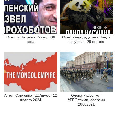
Олексій Петров - Развод XXI
Олександр Дедюхін - Панда
века
насущна - 29 жовтня
Антон Санченко - Дайджест 12
Олена Кудренко -
лютого 2024
#PROстыми_словами
20082021