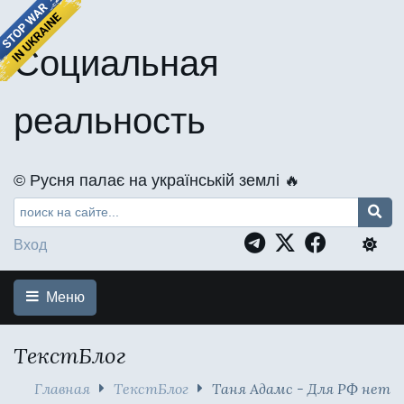
Социальная
реальность
©️ Русня палає на українській землі 🔥
Вход
Меню
ТекстБлог
Главная
ТекстБлог
Таня Адамс - Для РФ нет