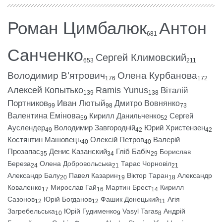
Роман Цимбалюк
Антон
681
Санченко
Сергей Климовский
653
211
Володимир В’ятрович
Олена Курбанова
176
172
Алексей Копытько
Ramis Yunus
Віталій
139
138
Портников
Иван Лютый
Дмитро Вовнянко
99
98
73
Валентина Емінова
Кирилл Данильченко
Сергей
59
52
Ауслендер
Володимир Завгородній
Юрий Христензен
49
42
42
Костянтин Машовець
Олексій Петров
Валерій
40
40
Прозапас
Денис Казанский
Гліб Бабіч
Борислав
35
34
29
Береза
Олена Добровольська
Тарас Чорновіл
24
21
21
Александр Балу
Павел Казарин
Віктор Таран
Александр
20
19
18
Коваленко
Мирослав Гай
Мартин Брест
Кирилл
17
16
14
Сазонов
Юрій Богданов
Фашик Донецький
Агія
12
12
11
Загребельська
Юрій Гудименко
Vasyl Taras
Андрій
10
9
8