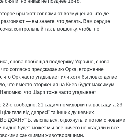
 сняли, но никак не позднее 16-го.
которое брызжет соплями от возмущения, что-де
азгоняют — вы знаете, что делать. Вам сердце
осочка контрольный так в мошонку, чтобы не
лика, снова пообещал поддержку Украине, снова
 что согласно предсказанию Орка, вторжение
, что Орк часто угадывает, или хотя бы ловко делает
ло, что вместо вторжения на Киев будет максимум
Напомню, что Шарп тоже часто угадывает.
2-е свободно, 21 садим помидорки на рассаду, а 23
 цілителя від депресії та інших душевних
ДОХНУТЬ, выспаться, отдохнуть, и потом с новыми
 видно будет, может мы все ничего не угадали и все
новскими санкциями животворящими.