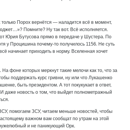
 только Порох вернётся — наладится всё в момент,
юджет…»? Помните? Ну так вот. Всё исполняется.
от Юрия Бутусова прямо в передаче у Шустера. По
тя у Процишина почему-то получилось 1156. Не суть
 всё начинает приходить в норму. Вселенная хочет
На фоне которых меркнут такие мелочи как то, что за
обы поддержать курс гривни, ну или что Лукашенко
шенке, быть президентом. А тот покукукает в ответ,
я. И даже новость о том, что выйдет полнометражный
ься.
ЗСУ, помогаем ЗСУ, читаем меньше новостей, чтобы
настоящему важном вам сообщат по утрам на этой
дружелюбный и не паникующий Орк.