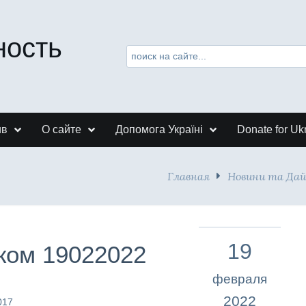
ность
ив
О сайте
Допомога Україні
Donate for Uk
Главная
Новини та Да
19
ком 19022022
февраля
2022
017