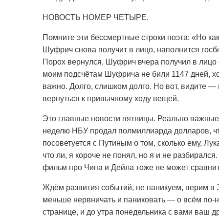
НОВОСТЬ НОМЕР ЧЕТЫРЕ.
Помните эти бессмертные строки поэта: «Но как
Шуфрич снова получит в лицо, наполнится госб
Порох вернулся, Шуфрич вчера получил в лицо 
моим подсчётам Шуфрича не били 1147 дней, хо
важно. Долго, слишком долго. Но вот, видите —
вернуться к привычному ходу вещей.
Это главные новости пятницы. Реально важные. 
неделю НБУ продал полмиллиарда долларов, чт
посоветуется с Путиным о том, сколько ему, Лука
что ли, я короче не понял, но я и не разбиралс
фильм про Чипа и Дейла тоже не может сравнит
Ждём развития событий, не паникуем, верим в 
меньше нервничать и паниковать — о всём по-
странице, и до утра понедельника с вами ваш 