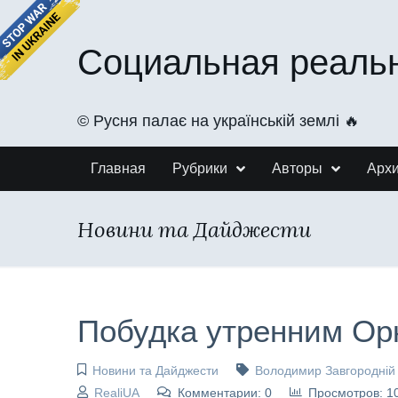
Социальная реаль
©️ Русня палає на українській землі 🔥
Главная
Рубрики
Авторы
Арх
Новини та Дайджести
Побудка утренним Ор
Новини та Дайджести
Володимир Завгородній
RealiUA
Комментарии: 0
Просмотров: 1