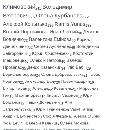
Климовский
Володимир
211
В’ятрович
Олена Курбанова
176
172
Алексей Копытько
Ramis Yunus
139
138
Віталій Портников
Иван Лютый
Дмитро
99
98
Вовнянко
Валентина Емінова
Кирилл
73
59
Данильченко
Сергей Ауслендер
Володимир
52
49
Завгородній
Юрий Христензен
Костянтин
42
42
Машовець
Олексій Петров
Валерій
40
40
Прозапас
Денис Казанский
Гліб Бабіч
35
34
29
Борислав Береза
Олена Добровольська
Тарас
24
21
Чорновіл
Александр Балу
Павел Казарин
21
20
19
Віктор Таран
Александр Коваленко
Мирослав
18
17
Гай
Мартин Брест
Кирилл Сазонов
Юрій
16
14
12
Богданов
Фашик Донецький
Агія
12
11
Загребельська
Юрій Гудименко
Vasyl Taras
10
9
8
Андрій Баумейстер
Софія Федина
Alesha Stupin
8
7
5
Yigal Levin
Валерій Калниш
Олена Монова
5
5
5
Александр Кушнарь
Михайло Подоляк
Олена