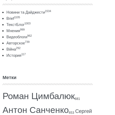
1534
Новини та Дайджести
1105
Brief
1003
ТекстБлог
999
Мнения
962
Видеоблоги
739
Авторское
292
Війна
117
История
Метки
Роман Цимбалюк
681
Антон Санченко
Сергей
653