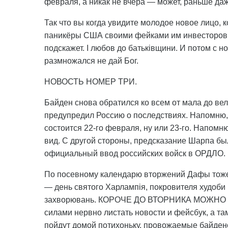
февраля, а никак не вчера — может, раньше даже
Так что вы когда увидите молодое новое лицо, 
паникёры США своими фейками им инвесторов р
подскажет. І любов до батьківщини. И потом с н
размножался не дай Бог.
НОВОСТЬ НОМЕР ТРИ.
Байден снова обратился ко всем от мала до ве
предупредил Россию о последствиях. Напомню,
состоится 22-го февраля, ну или 23-го. Напомню
вид. С другой стороны, предсказание Шарпа бы
официальный ввод российских войск в ОРДЛО. 
По посевному календарю вторжений Дафы тоже 2
— день святого Харлампія, покровителя худоби і
захворювань. КОРОЧЕ ДО ВТОРНИКА МОЖНО ВЫ
силами нервно листать новости и фейсбук, а там
пойдут домой потихоньку, провожаемые байде