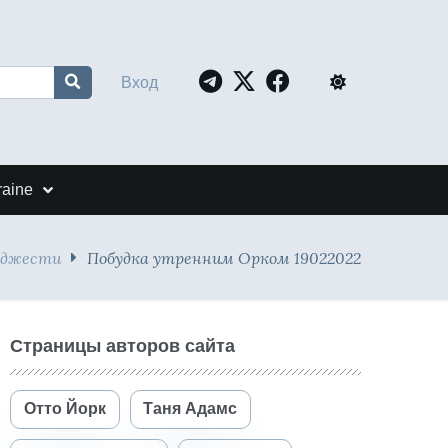
Вход
raine
йджести
Побудка утренним Орком 19022022
Страницы авторов сайта
Отто Йорк
Таня Адамс