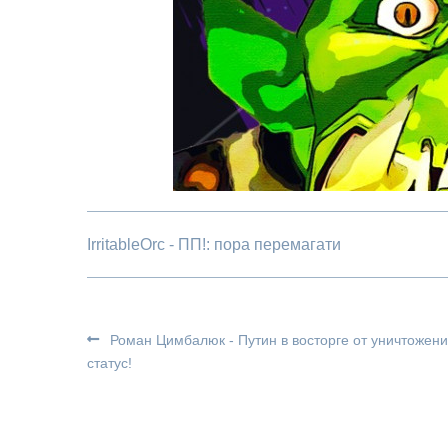
IrritableOrc - ПП!: пора перемагати
Роман Цимбалюк - Путин в восторге от уничтожени
статус!