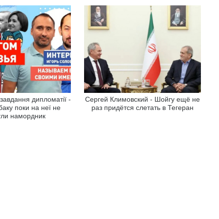
 завдання дипломатії -
Сергей Климовский - Шойгу ещё не
баку поки на неї не
раз придётся слетать в Тегеран
ули намордник