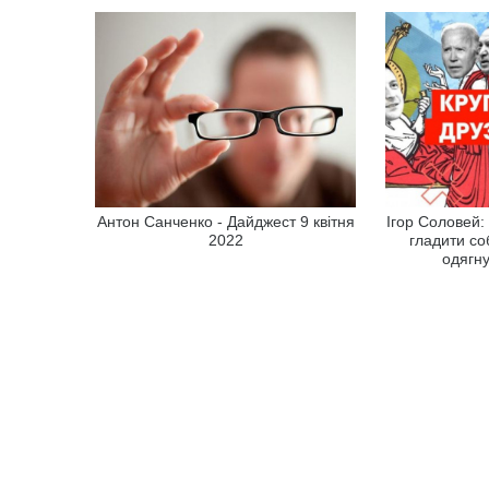
Антон Санченко - Дайджест 9 квітня
Ігор Соловей:
2022
гладити со
одягн