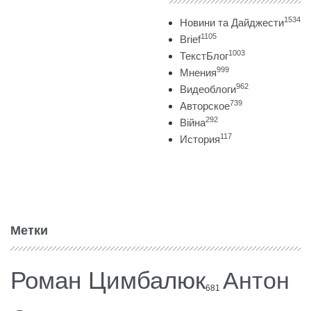
1534
Новини та Дайджести
1105
Brief
1003
ТекстБлог
999
Мнения
962
Видеоблоги
739
Авторское
292
Війна
117
История
Метки
Роман Цимбалюк
Антон
681