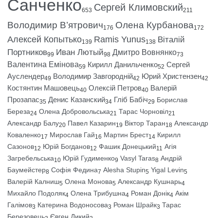
Санченко
Сергей Климовский
653
211
Володимир В’ятрович
Олена Курбанова
176
172
Алексей Копытько
Ramis Yunus
Віталій
139
138
Портников
Иван Лютый
Дмитро Вовнянко
99
98
73
Валентина Емінова
Кирилл Данильченко
Сергей
59
52
Ауслендер
Володимир Завгородній
Юрий Христензен
49
42
42
Костянтин Машовець
Олексій Петров
Валерій
40
40
Прозапас
Денис Казанский
Гліб Бабіч
Борислав
35
34
29
Береза
Олена Добровольська
Тарас Чорновіл
24
21
21
Александр Балу
Павел Казарин
Віктор Таран
Александр
20
19
18
Коваленко
Мирослав Гай
Мартин Брест
Кирилл
17
16
14
Сазонов
Юрій Богданов
Фашик Донецький
Агія
12
12
11
Загребельська
Юрій Гудименко
Vasyl Taras
Андрій
10
9
8
Баумейстер
Софія Федина
Alesha Stupin
Yigal Levin
8
7
5
5
Валерій Калниш
Олена Монова
Александр Кушнарь
5
5
4
Михайло Подоляк
Олена Трибушна
Роман Донік
Акім
4
4
4
Галімов
Катерина Водоносова
Роман Шрайк
Тарас
3
3
3
Березовець
Євген Дикий