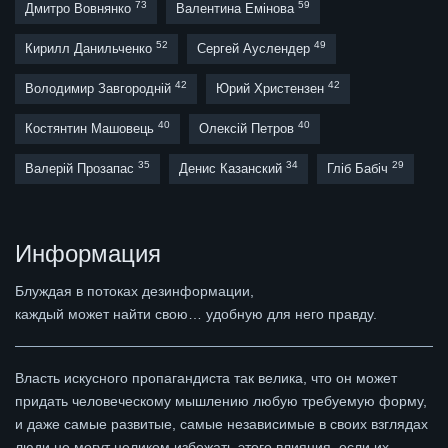
73
59
Дмитро Вовнянко
Валентина Емінова
52
49
Кирилл Данильченко
Сергей Ауслендер
42
42
Володимир Завгородній
Юрий Христензен
40
40
Костянтин Машовець
Олексій Петров
35
34
29
Валерій Прозапас
Денис Казанский
Гліб Бабіч
Информация
Блуждая в потоках дезинформации,
каждый может найти свою… удобную для него правду.
Власть искусного пропагандиста так велика, что он может
придать человеческому мышлению любую требуемую форму,
и даже самые развитые, самые независимые в своих взглядах
люди не могут целиком избежать этого влияния, если их