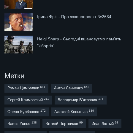
Ірина Фріз - Про законопроект №2634
Helgi Sharp - Сьогодні вшановуємо пам'ять
"кіборгів"
Метки
681
653
Роман Цимбалюк
Антон Санченко
211
176
Сергей Климовский
Володимир В’ятрович
172
139
Олена Курбанова
Алексей Копытько
138
99
98
Ramis Yunus
Віталій Портников
Иван Лютый