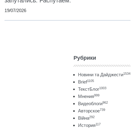
запутались. Распутаем.
19/07/2026
Рубрики
1534
Новини та Дайджести
1105
Brief
1003
ТекстБлог
999
Мнения
962
Видеоблоги
739
Авторское
292
Війна
117
История