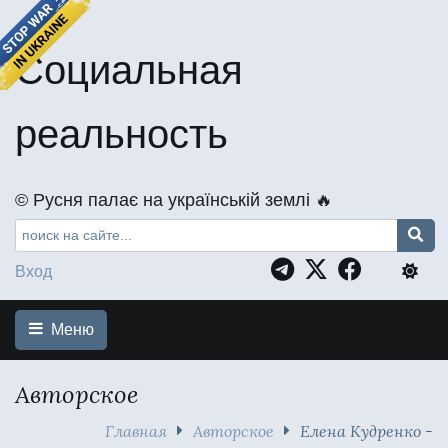
Социальная
реальность
©️ Русня палає на українській землі 🔥
Вход
Меню
Авторское
Главная
Авторское
Елена Кудренко -