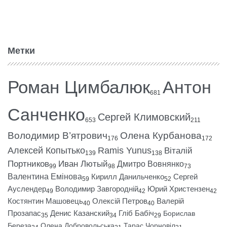
Метки
Роман Цимбалюк
Антон
681
Санченко
Сергей Климовский
653
211
Володимир В’ятрович
Олена Курбанова
176
172
Алексей Копытько
Ramis Yunus
Віталій
139
138
Портников
Иван Лютый
Дмитро Вовнянко
99
98
73
Валентина Емінова
Кирилл Данильченко
Сергей
59
52
Ауслендер
Володимир Завгородній
Юрий Христензен
49
42
42
Костянтин Машовець
Олексій Петров
Валерій
40
40
Прозапас
Денис Казанский
Гліб Бабіч
Борислав
35
34
29
Береза
Олена Добровольська
Тарас Чорновіл