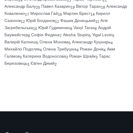
24
21
21
Александр Балу
Павел Казарин
Віктор Таран
Александр
20
19
18
Коваленко
Мирослав Гай
Мартин Брест
Кирилл
17
16
14
Сазонов
Юрій Богданов
Фашик Донецький
Агія
12
12
11
Загребельська
Юрій Гудименко
Vasyl Taras
Андрій
10
9
8
Баумейстер
Софія Федина
Alesha Stupin
Yigal Levin
8
7
5
5
Валерій Калниш
Олена Монова
Александр Кушнарь
5
5
4
Михайло Подоляк
Олена Трибушна
Роман Донік
Акім
4
4
4
Галімов
Катерина Водоносова
Роман Шрайк
Тарас
3
3
3
Березовець
Євген Дикий
3
2