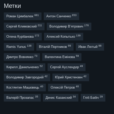
Метки
681
653
Роман Цимбалюк
Антон Санченко
211
176
Сергей Климовский
Володимир В’ятрович
172
139
Олена Курбанова
Алексей Копытько
138
99
98
Ramis Yunus
Віталій Портников
Иван Лютый
73
59
Дмитро Вовнянко
Валентина Емінова
52
49
Кирилл Данильченко
Сергей Ауслендер
42
42
Володимир Завгородній
Юрий Христензен
40
40
Костянтин Машовець
Олексій Петров
35
34
29
Валерій Прозапас
Денис Казанский
Гліб Бабіч