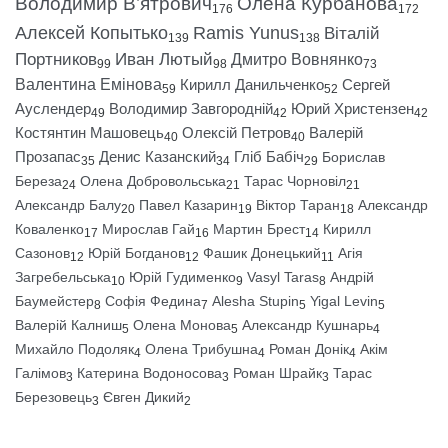
Володимир В’ятрович
Олена Курбанова
176
172
Алексей Копытько
Ramis Yunus
Віталій
139
138
Портников
Иван Лютый
Дмитро Вовнянко
99
98
73
Валентина Емінова
Кирилл Данильченко
Сергей
59
52
Ауслендер
Володимир Завгородній
Юрий Христензен
49
42
42
Костянтин Машовець
Олексій Петров
Валерій
40
40
Прозапас
Денис Казанский
Гліб Бабіч
Борислав
35
34
29
Береза
Олена Добровольська
Тарас Чорновіл
24
21
21
Александр Балу
Павел Казарин
Віктор Таран
Александр
20
19
18
Коваленко
Мирослав Гай
Мартин Брест
Кирилл
17
16
14
Сазонов
Юрій Богданов
Фашик Донецький
Агія
12
12
11
Загребельська
Юрій Гудименко
Vasyl Taras
Андрій
10
9
8
Баумейстер
Софія Федина
Alesha Stupin
Yigal Levin
8
7
5
5
Валерій Калниш
Олена Монова
Александр Кушнарь
5
5
4
Михайло Подоляк
Олена Трибушна
Роман Донік
Акім
4
4
4
Галімов
Катерина Водоносова
Роман Шрайк
Тарас
3
3
3
Березовець
Євген Дикий
3
2