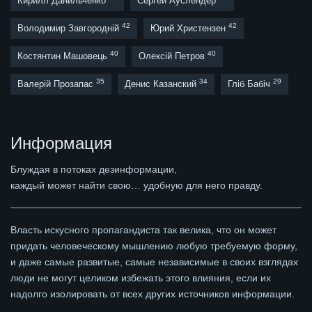
Кирилл Данильченко
Сергей Ауслендер
42
42
Володимир Завгородній
Юрий Христензен
40
40
Костянтин Машовець
Олексій Петров
35
34
29
Валерій Прозапас
Денис Казанский
Гліб Бабіч
Информация
Блуждая в потоках дезинформации,
каждый может найти свою… удобную для него правду.
Власть искусного пропагандиста так велика, что он может
придать человеческому мышлению любую требуемую форму,
и даже самые развитые, самые независимые в своих взглядах
люди не могут целиком избежать этого влияния, если их
надолго изолировать от всех других источников информации.