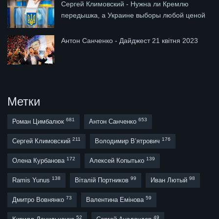
Сергей Климовский - Нужна ли Кремлю
передышка, а Украине выборы любой ценой
Антон Санченко - Дайджест 21 квітня 2023
Метки
681
653
Роман Цимбалюк
Антон Санченко
211
176
Сергей Климовский
Володимир В’ятрович
172
139
Олена Курбанова
Алексей Копытько
138
99
98
Ramis Yunus
Віталій Портников
Иван Лютый
73
59
Дмитро Вовнянко
Валентина Емінова
52
49