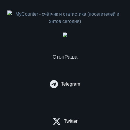
СтопРаша
Telegram
Twitter