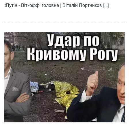
❗️Путін - Віткофф: головне | Віталій Портников
[...]