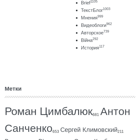
1105
Brief
1003
ТекстБлог
999
Мнения
962
Видеоблоги
739
Авторское
292
Війна
117
История
Метки
Роман Цимбалюк
Антон
681
Санченко
Сергей Климовский
653
211