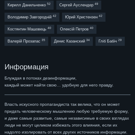
52
49
Кирилл Данильченко
Сергей Ауслендер
42
42
Володимир Завгородній
Юрий Христензен
40
40
Костянтин Машовець
Олексій Петров
35
34
29
Валерій Прозапас
Денис Казанский
Гліб Бабіч
Информация
Блуждая в потоках дезинформации,
каждый может найти свою… удобную для него правду.
Власть искусного пропагандиста так велика, что он может
придать человеческому мышлению любую требуемую форму,
и даже самые развитые, самые независимые в своих взглядах
люди не могут целиком избежать этого влияния, если их
надолго изолировать от всех других источников информации.