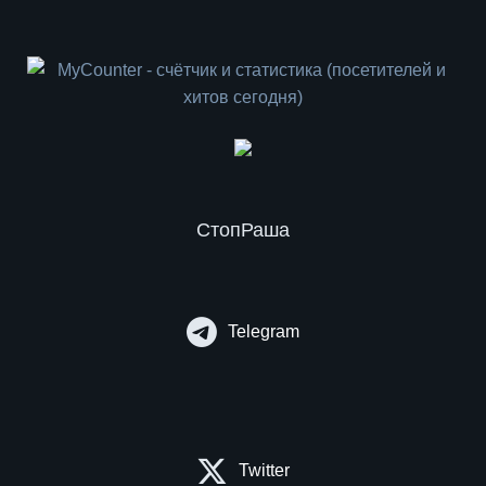
СтопРаша
Telegram
Twitter