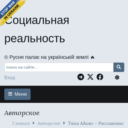
Социальная
реальность
©️ Русня палає на українській землі 🔥
Вход
Меню
Авторское
Главная
Авторское
Таня Адамс - Россиянине