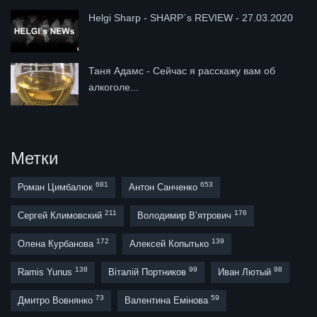
Helgi Sharp - SHARP`s REVIEW - 27.03.2020
Таня Адамс - Сейчас я расскажу вам об
алкоголе...
Метки
681
653
Роман Цимбалюк
Антон Санченко
211
176
Сергей Климовский
Володимир В’ятрович
172
139
Олена Курбанова
Алексей Копытько
138
99
98
Ramis Yunus
Віталій Портников
Иван Лютый
73
59
Дмитро Вовнянко
Валентина Емінова