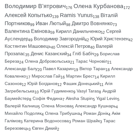
Володимир В’ятрович
Олена Курбанова
176
172
Алексей Копытько
Ramis Yunus
Віталій
139
138
Портников
Иван Лютый
Дмитро Вовнянко
99
98
73
Валентина Емінова
Кирилл Данильченко
Сергей
59
52
Ауслендер
Володимир Завгородній
Юрий Христензен
49
42
42
Костянтин Машовець
Олексій Петров
Валерій
40
40
Прозапас
Денис Казанский
Гліб Бабіч
Борислав
35
34
29
Береза
Олена Добровольська
Тарас Чорновіл
24
21
21
Александр Балу
Павел Казарин
Віктор Таран
Александр
20
19
18
Коваленко
Мирослав Гай
Мартин Брест
Кирилл
17
16
14
Сазонов
Юрій Богданов
Фашик Донецький
Агія
12
12
11
Загребельська
Юрій Гудименко
Vasyl Taras
Андрій
10
9
8
Баумейстер
Софія Федина
Alesha Stupin
Yigal Levin
8
7
5
5
Валерій Калниш
Олена Монова
Александр Кушнарь
5
5
4
Михайло Подоляк
Олена Трибушна
Роман Донік
Акім
4
4
4
Галімов
Катерина Водоносова
Роман Шрайк
Тарас
3
3
3
Березовець
Євген Дикий
3
2