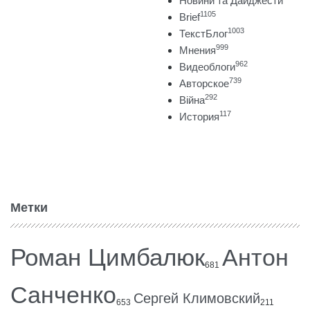
Новини та Дайджести
1105
Brief
1003
ТекстБлог
999
Мнения
962
Видеоблоги
739
Авторское
292
Війна
117
История
Метки
Роман Цимбалюк
Антон
681
Санченко
Сергей Климовский
653
211