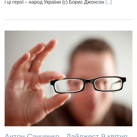
і ці герої – народ України (с) Борис Джонсон
[...]
Антон Санченко - Дайджест 9 квітня