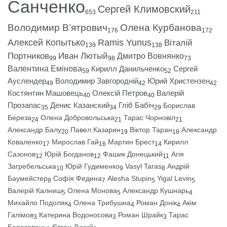
Санченко
Сергей Климовский
653
211
Володимир В’ятрович
Олена Курбанова
176
172
Алексей Копытько
Ramis Yunus
Віталій
139
138
Портников
Иван Лютый
Дмитро Вовнянко
99
98
73
Валентина Емінова
Кирилл Данильченко
Сергей
59
52
Ауслендер
Володимир Завгородній
Юрий Христензен
49
42
42
Костянтин Машовець
Олексій Петров
Валерій
40
40
Прозапас
Денис Казанский
Гліб Бабіч
Борислав
35
34
29
Береза
Олена Добровольська
Тарас Чорновіл
24
21
21
Александр Балу
Павел Казарин
Віктор Таран
Александр
20
19
18
Коваленко
Мирослав Гай
Мартин Брест
Кирилл
17
16
14
Сазонов
Юрій Богданов
Фашик Донецький
Агія
12
12
11
Загребельська
Юрій Гудименко
Vasyl Taras
Андрій
10
9
8
Баумейстер
Софія Федина
Alesha Stupin
Yigal Levin
8
7
5
5
Валерій Калниш
Олена Монова
Александр Кушнарь
5
5
4
Михайло Подоляк
Олена Трибушна
Роман Донік
Акім
4
4
4
Галімов
Катерина Водоносова
Роман Шрайк
Тарас
3
3
3