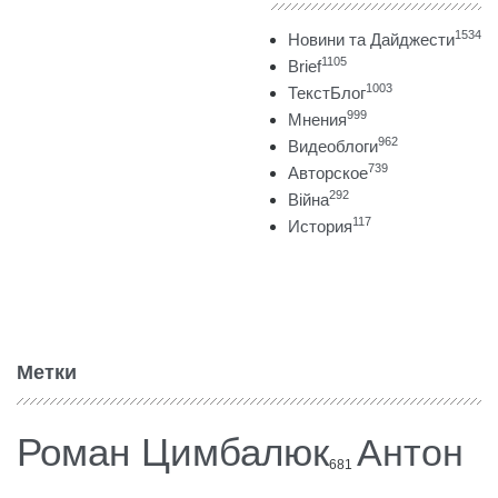
1534
Новини та Дайджести
1105
Brief
1003
ТекстБлог
999
Мнения
962
Видеоблоги
739
Авторское
292
Війна
117
История
Метки
Роман Цимбалюк
Антон
681