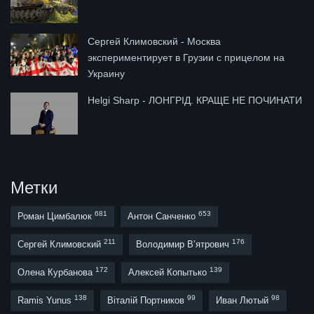
Сергей Климовский - Москва
экспериментирует в Грузии с прицелом на
Украину
Helgi Sharp - ЛОНГРІД. КРАЩЕ НЕ ПОЧИНАТИ
Метки
681
653
Роман Цимбалюк
Антон Санченко
211
176
Сергей Климовский
Володимир В’ятрович
172
139
Олена Курбанова
Алексей Копытько
138
99
98
Ramis Yunus
Віталій Портников
Иван Лютый