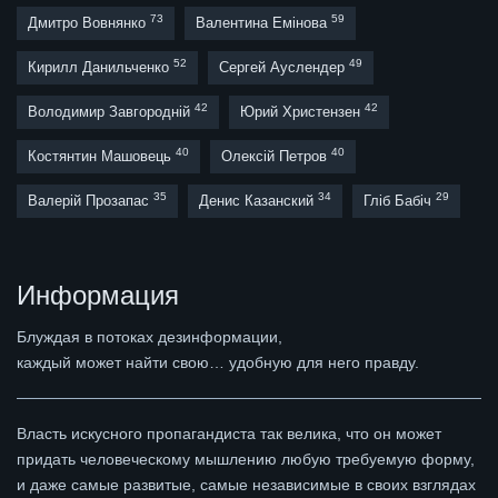
73
59
Дмитро Вовнянко
Валентина Емінова
52
49
Кирилл Данильченко
Сергей Ауслендер
42
42
Володимир Завгородній
Юрий Христензен
40
40
Костянтин Машовець
Олексій Петров
35
34
29
Валерій Прозапас
Денис Казанский
Гліб Бабіч
Информация
Блуждая в потоках дезинформации,
каждый может найти свою… удобную для него правду.
Власть искусного пропагандиста так велика, что он может
придать человеческому мышлению любую требуемую форму,
и даже самые развитые, самые независимые в своих взглядах