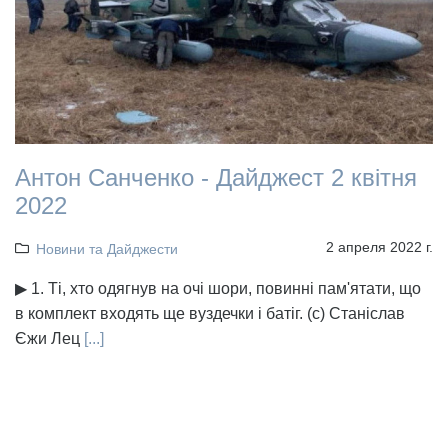
Антон Санченко - Дайджест 2 квітня
2022
2 апреля 2022 г.
Новини та Дайджести
▶ 1. Ті, хто одягнув на очі шори, повинні пам'ятати, що
в комплект входять ще вуздечки і батіг. (с) Станіслав
Єжи Лец
[...]