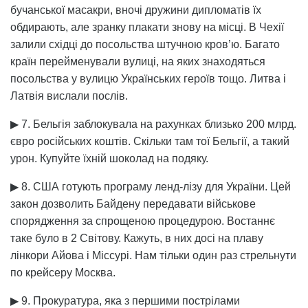
бучанської масакри, вночі дружини дипломатів їх
обдирають, але зранку плакати знову на місці. В Чехії
залили східці до посольства штучною кров’ю. Багато
країн перейменували вулиці, на яких знаходяться
посольства у вулицю Українських героїв тощо. Литва і
Латвія вислали послів.
▶ 7. Бельгія заблокувала на рахунках близько 200 млрд.
євро російських коштів. Скільки там тої Бельгії, а такий
урон. Купуйте їхній шоколад на подяку.
▶ 8. США готують програму ленд-лізу для України. Цей
закон дозволить Байдену передавати військове
спорядження за спрощеною процедурою. Востаннє
таке було в 2 Світову. Кажуть, в них досі на плаву
лінкори Айова і Міссурі. Нам тільки один раз стрельнути
по крейсеру Москва.
▶ 9. Прокуратура, яка з першими пострілами