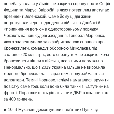
перебазувалася у Львів, не закрила справу проти Софії
Федини та Марусі Звіробій, в яких потерпілим виступає
президент Зеленський. Саме йому ці дві жінки
погрожували через відведення військ на Донбасі й
«припинення вогню» в односторонньому порядку.
Чекають на нові судові засідання. Генерал Марченко,
якого заарештували за сфабрикованою справою про
бронежилети, командує обороною Миколаєва під
заставою 20 млн. грн., його справу теж не закрито, хоча
бронежилети пішли у війська, все з ними нормально.
Ненормально, що з 2019 Україна більше не виробила
жодного бронежилета, і зараз цим знову займаються
волонтери. Тетяні Чорновол слідчі намагалися вручити
повістку саме тоді, коли вона била танки зі «Стугни» на
фронті. Пора вже шось рішать з тим ДБР в шкарпетках
за 400 гривень.
▶ 10. В Мукачеві демонтували пам’ятник Пушкіну.