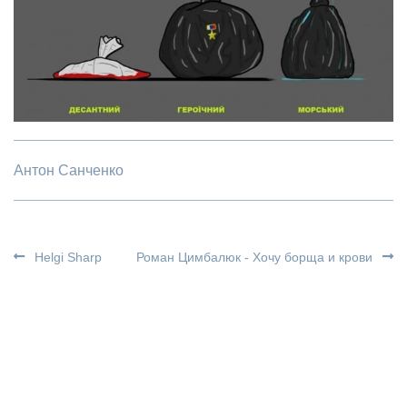
Антон Санченко
Helgi Sharp
Роман Цимбалюк - Хочу борща и крови