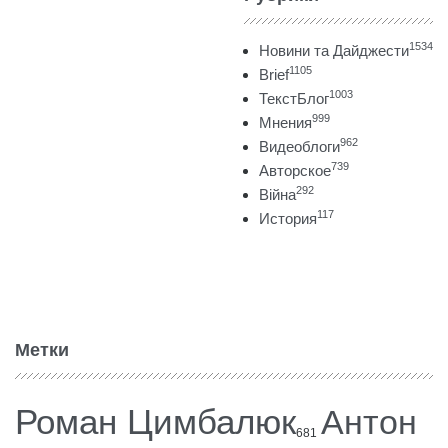
1534
Новини та Дайджести
1105
Brief
1003
ТекстБлог
999
Мнения
962
Видеоблоги
739
Авторское
292
Війна
117
История
Метки
Роман Цимбалюк
Антон
681