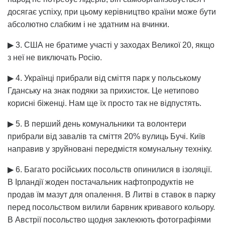
досягає успіху, при цьому керівництво країни може бути
абсолютно слабким і не здатним на вчинки.
▶ 3. США не братиме участі у заходах Великої 20, якщо
з неї не виключать Росію.
▶ 4. Українці прибрали від сміття парк у польському
Гданську на знак подяки за прихисток. Це нетипово
корисні біженці. Нам ще їх просто так не відпустять.
▶ 5. В перший день комунальники та волонтери
прибрали від завалів та сміття 20% вулиць Бучі. Київ
направив у зруйновані передмістя комунальну техніку.
▶ 6. Багато російських посольств опинилися в ізоляції.
В Ірландії жоден постачальник нафтопродуктів не
продав їм мазут для опалення. В Литві в ставок в парку
перед посольством вилили барвник кривавого кольору.
В Австрії посольство щодня заклеюють фотографіями