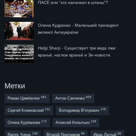
ПАСЕ или “кто напачкал в штаны”?
Олена Кудренко - Маленький президент
великої Антиукраїни
Helgi Sharp - Существует три вида лжи:
враньё, наглое враньё и Зе-новости.
Метки
681
653
Роман Цимбалюк
Антон Санченко
211
176
Сергей Климовский
Володимир В’ятрович
172
139
Олена Курбанова
Алексей Копытько
138
99
98
Ramis Yunus
Віталій Портников
Иван Лютый