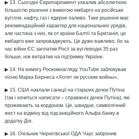
▶ 13. Сьогодні Європарламент ухвалив абсолютною
більшістю рішення з вимогою ембарго на російське
вугілля, нафту, газ і ядерне паливо. Таке рішення має
рекомендаційний характер для національних урядів,
але частина з них, як от країни Балтії та Британія, це
ембарго вже запроваджують. Це дуже важливо, бо за
час війни ЄС заплатив Росії за вуглеводні 35 раз
більше, ніж витратив на підтримку України.
▶ 14. На вимогу Роскомнагляду YouTube заблокував
пісню Марка Бернеса «Хотят ли русские войны».
▶ 15. США наклали санкції на старших дочок Путіна
(так і хочеться написати – справжніх дочок Путіна), які
проживають за кордоном. Це, швидше, символічний
жест на відміну від підсанкційного Альфа-банку в
додатку Дія.
▶ 16. Очільник Чернігівської ОДА Чаус забронив