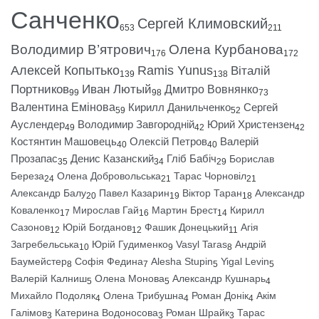
Санченко
Сергей Климовский
653
211
Володимир В’ятрович
Олена Курбанова
176
172
Алексей Копытько
Ramis Yunus
Віталій
139
138
Портников
Иван Лютый
Дмитро Вовнянко
99
98
73
Валентина Емінова
Кирилл Данильченко
Сергей
59
52
Ауслендер
Володимир Завгородній
Юрий Христензен
49
42
42
Костянтин Машовець
Олексій Петров
Валерій
40
40
Прозапас
Денис Казанский
Гліб Бабіч
Борислав
35
34
29
Береза
Олена Добровольська
Тарас Чорновіл
24
21
21
Александр Балу
Павел Казарин
Віктор Таран
Александр
20
19
18
Коваленко
Мирослав Гай
Мартин Брест
Кирилл
17
16
14
Сазонов
Юрій Богданов
Фашик Донецький
Агія
12
12
11
Загребельська
Юрій Гудименко
Vasyl Taras
Андрій
10
9
8
Баумейстер
Софія Федина
Alesha Stupin
Yigal Levin
8
7
5
5
Валерій Калниш
Олена Монова
Александр Кушнарь
5
5
4
Михайло Подоляк
Олена Трибушна
Роман Донік
Акім
4
4
4
Галімов
Катерина Водоносова
Роман Шрайк
Тарас
3
3
3