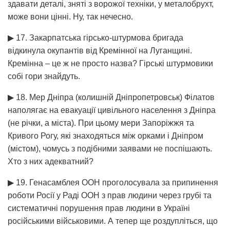
здавати деталі, зняті з ворожої техніки, у металобрухт,
може вони цінні. Ну, так нечесно.
▶ 17. Закарпатська гірсько-штурмова бригада
відкинула окупантів від Кремінної на Луганщині.
Кремінна – це ж не просто назва? Гірські штурмовики
собі гори знайдуть.
▶ 18. Мер Дніпра (колишній Дніпропетровськ) Філатов
наполягає на евакуації цивільного населення з Дніпра
(не річки, а міста). При цьому мери Запоріжжя та
Кривого Рогу, які знаходяться між орками і Дніпром
(містом), чомусь з подібними заявами не поспішають.
Хто з них адекватний?
▶ 19. Генасамблея ООН проголосувала за припинення
роботи Росії у Раді ООН з прав людини через грубі та
систематичні порушення прав людини в Україні
російськими військовими. А тепер ще роздупліться, що