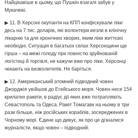
Найцікавіше в цьому, що Пушкін взагалі забув у
Мукачеві.
▶ 11. В Херсоні окупанти на КПП конфіскували ліки
десь на 7 тис. доларів, які волонтери везли в клінічну
лікарню та для хронічних хворих, яким ліки життєво
необхідні. Ситуація в багатьох селах Херсонщини ще
гірша – на межі голоду при повністю зруйнованій
логістиці й торгівлі, не кажучи вже про ліки. Херсонці
чекають на визволителів. Не баріться.
▶ 12. Американський атомний підводний човен
Джорджія увійшов до Егейського моря. Човен несе 154
крилатих ракети, в радіус дії яких вже потрапляють
Севастополь та Одеса. Ракет Томагавк на ньому в три
рази більше, ніж російських кораблів, зосереджених в
Чорному морі. Єдине що дивує, як про це дізналися
журналісти, якщо човен – підводний.