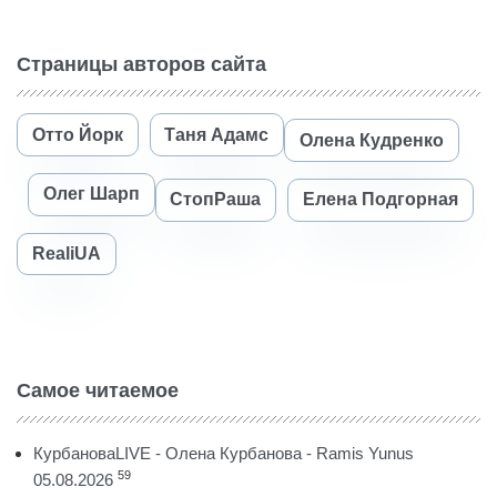
Страницы авторов сайта
Отто Йорк
Таня Адамс
Олена Кудренко
Олег Шарп
СтопРаша
Елена Подгорная
RealiUA
Самое читаемое
КурбановаLIVE - Олена Курбанова - Ramis Yunus
59
05.08.2026