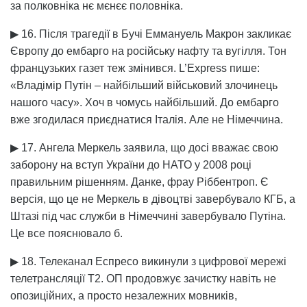
за полковніка нє мєнєє половніка.
▶ 16. Після трагедії в Бучі Еммануель Макрон закликає
Європу до ембарго на російську нафту та вугілля. Тон
французьких газет теж змінився. L’Express пише:
«Владімір Путін – найбільший військовий злочинець
нашого часу». Хоч в чомусь найбільший. До ембарго
вже згодилася приєднатися Італія. Але не Німеччина.
▶ 17. Ангела Меркель заявила, що досі вважає свою
заборону на вступ України до НАТО у 2008 році
правильним рішенням. Данке, фрау Ріббентроп. Є
версія, що це не Меркель в дівоцтві завербувало КГБ, а
Штазі під час служби в Німеччині завербувало Путіна.
Це все пояснювало б.
▶ 18. Телеканал Еспресо викинули з цифрової мережі
телетрансляції Т2. ОП продовжує зачистку навіть не
опозиційних, а просто незалежних мовників,