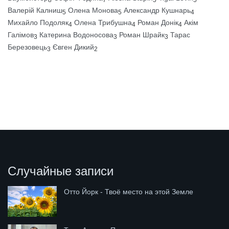
8
7
5
5
Валерій Калниш
Олена Монова
Александр Кушнарь
5
5
4
Михайло Подоляк
Олена Трибушна
Роман Донік
Акім
4
4
4
Галімов
Катерина Водоносова
Роман Шрайк
Тарас
3
3
3
Березовець
Євген Дикий
3
2
Случайные записи
Отто Йорк - Твоё место на этой Земле