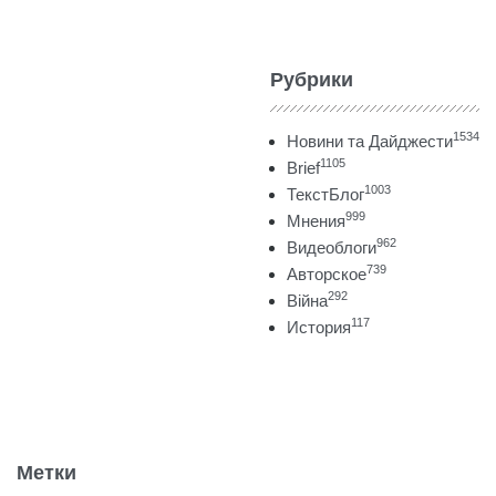
Рубрики
1534
Новини та Дайджести
1105
Brief
1003
ТекстБлог
999
Мнения
962
Видеоблоги
739
Авторское
292
Війна
117
История
Метки