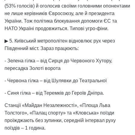
(53% голосів) й оголосив своїми головними опонентами
не лише керівників Євросоюзу, але й президента
України. Тож політика блокування допомоги ЄС та
НАТО Україні продовжиться. Типові угро-фіни.
▶ 5. Київський метрополітен відновлює рух через
Південний міст. Зараз працюють:
- Зелена гілка – від Сирця до Червоного Хутору,
пересадка Золоті ворота
- Червона гілка – від Шулявки до Театральної
- Синя гілка – від Теремків до Героїв Дніпра.
Станції «Майдан Незалежності», «Площа Льва
Толстого», «Палац спорту» та «Кловська» поїзди
проїжджають без зупинки, середній інтервал руху
поїздів – 1 година.