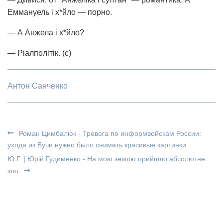
Еммануель і х*йло — порно.
— А Анжела і х*йло?
— Ріалполітік. (с)
Антон Санченко
Роман Цимбалюк - Тревога по информвойскам России:
уходя из Бучи нужно было снимать красивые картинки
Ю.Г. | Юрій Гудименко - На мою землю прийшло абсолютне
зло