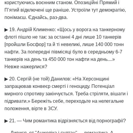
користуючись воєнним станом. Опозиційні Прямий і
П’ятий відключені ще раніше. Устроїли тут демократію,
понімаєш. Єднайсь, раз-два.
▶ 19. Андрій Клименко: «Щось у ворога на танкерному
флоті пішло не так: за останні 4 дні лише 10 танкерів
[пройшли Босфор] та й ті невеликі, лише 140 000 тонн
нафти. За попередні півмісяці було в середньому 6-7
танкерів на день та 450 000 тон нафти на день....»
Невже нажерлися?
▶ 20. Сергій (не той) Данилов: «На Херсонщині
запрацював конвеєр смерті і геноциду. Потенціал
мирного спротиву закінчується. Треба стріляти, вішати і
підривати.» Бережіть себе, переходьте на нелегальне
положення, вірте в ЗСУ.
▶ 21. — Чим романтика відрізняється від порнографії?
— Дивися, от "Анжеліка і султан" — романтика. А