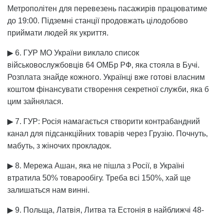
Метрополітен для перевезень пасажирів працюватиме
до 19:00. Підземні станції продовжать цілодобово
приймати людей як укриття.
▶ 6. ГУР МО України виклало список
військовослужбовців 64 ОМБр РФ, яка стояла в Бучі.
Розплата знайде кожного. Українці вже готові власним
коштом фінансувати створення секретної служби, яка б
цим зайнялася.
▶ 7. ГУР: Росія намагається створити контрабандний
канал для підсанкційних товарів через Грузію. Почнуть,
мабуть, з жіночих прокладок.
▶ 8. Мережа Ашан, яка не пішла з Росії, в Україні
втратила 50% товарообігу. Треба всі 150%, хай ще
залишаться нам винні.
▶ 9. Польща, Латвія, Литва та Естонія в найближчі 48-