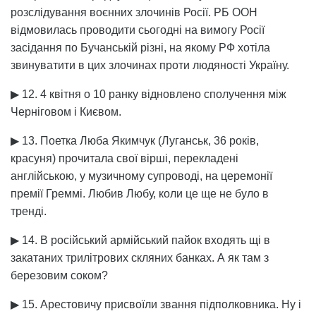
розслідування воєнних злочинів Росії. РБ ООН
відмовилась проводити сьогодні на вимогу Росії
засідання по Бучанській різні, на якому РФ хотіла
звинуватити в цих злочинах проти людяності Україну.
▶ 12. 4 квітня о 10 ранку відновлено сполучення між
Черніговом і Києвом.
▶ 13. Поетка Люба Якимчук (Луганськ, 36 років,
красуня) прочитала свої вірші, перекладені
англійською, у музичному супроводі, на церемонії
премії Греммі. Любив Любу, коли це ще не було в
тренді.
▶ 14. В російський армійський пайок входять щі в
закатаних трилітрових скляних банках. А як там з
березовим соком?
▶ 15. Арестовичу присвоїли звання підполковника. Ну і