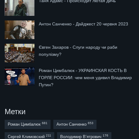
Таня Адамс - Происходит лютая дичь
Антон Санченко - Дайджест 20 червня 2023
Євген Захаров - Слуги народу чи раби
популізму?
Роман Цимбалюк - УКРАИНСКАЯ КОСТЬ В
ГОРЛЕ РОССИИ: чем меня удивил Владимир
Путин?
Метки
681
653
Роман Цимбалюк
Антон Санченко
211
176
Сергей Климовский
Володимир В’ятрович