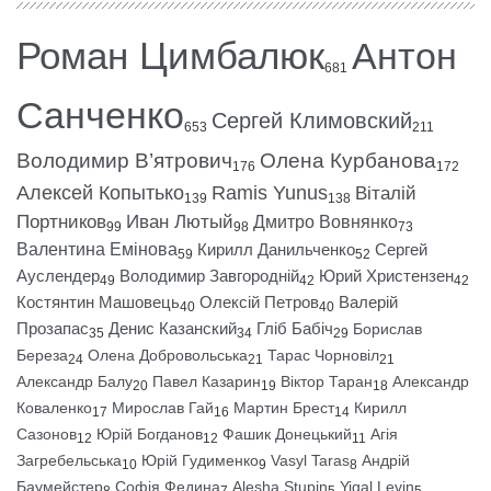
Роман Цимбалюк
Антон
681
Санченко
Сергей Климовский
653
211
Володимир В’ятрович
Олена Курбанова
176
172
Алексей Копытько
Ramis Yunus
Віталій
139
138
Портников
Иван Лютый
Дмитро Вовнянко
99
98
73
Валентина Емінова
Кирилл Данильченко
Сергей
59
52
Ауслендер
Володимир Завгородній
Юрий Христензен
49
42
42
Костянтин Машовець
Олексій Петров
Валерій
40
40
Прозапас
Денис Казанский
Гліб Бабіч
Борислав
35
34
29
Береза
Олена Добровольська
Тарас Чорновіл
24
21
21
Александр Балу
Павел Казарин
Віктор Таран
Александр
20
19
18
Коваленко
Мирослав Гай
Мартин Брест
Кирилл
17
16
14
Сазонов
Юрій Богданов
Фашик Донецький
Агія
12
12
11
Загребельська
Юрій Гудименко
Vasyl Taras
Андрій
10
9
8
Баумейстер
Софія Федина
Alesha Stupin
Yigal Levin