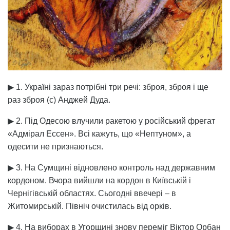
▶ 1. Україні зараз потрібні три речі: зброя, зброя і ще
раз зброя (с) Анджей Дуда.
▶ 2. Під Одесою влучили ракетою у російський фрегат
«Адмірал Ессен». Всі кажуть, що «Нептуном», а
одесити не признаються.
▶ 3. На Сумщині відновлено контроль над державним
кордоном. Вчора вийшли на кордон в Київській і
Чернігівській областях. Сьогодні ввечері – в
Житомирській. Північ очистилась від орків.
▶ 4. На виборах в Угорщині знову переміг Віктор Орбан