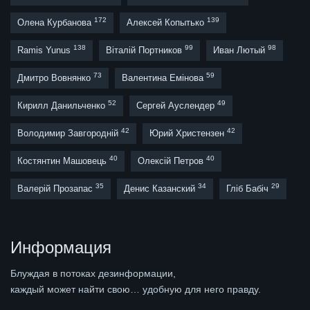
172
139
Олена Курбанова
Алексей Копытько
138
99
98
Ramis Yunus
Віталій Портников
Иван Лютый
73
59
Дмитро Вовнянко
Валентина Емінова
52
49
Кирилл Данильченко
Сергей Ауслендер
42
42
Володимир Завгородній
Юрий Христензен
40
40
Костянтин Машовець
Олексій Петров
35
34
29
Валерій Прозапас
Денис Казанский
Гліб Бабіч
Информация
Блуждая в потоках дезинформации,
каждый может найти свою… удобную для него правду.