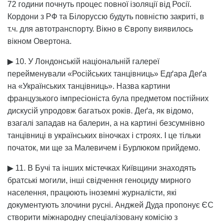
72 години почнуть процес повної ізоляції від Росії.
Кордони з РФ та Білоруссю будуть повністю закриті, в
т.ч. для автотранспорту. Вікно в Європу виявилось
вікном Овертона.
▶ 10. У Лондонській національній галереї
перейменували «Російських танцівниць» Едґара Деґа
на «Українських танцівниць». Назва картини
французького імпресіоніста була предметом постійних
дискусій упродовж багатьох років. Деґа, як відомо,
взагалі западав на балерин, а на картині безсумнівно
танцівниці в українських віночках і строях. І це тільки
початок, ми ще за Малевичем і Бурлюком прийдемо.
▶ 11. В Бучі та інших містечках Київщини знаходять
братські могили, інші свідчення геноциду мирного
населення, працюють іноземні журналісти, які
документують злочини русні. Анджей Дуда пропонує ЄС
створити міжнародну спеціалізовану комісію з