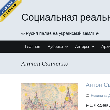
Социальная реаль
©️ Русня палає на українській землі 🔥
Главная
Рубрики
Авторы
Арх
Антон Санченко
Антон Са
Новини та 
▶ 1. Людина 