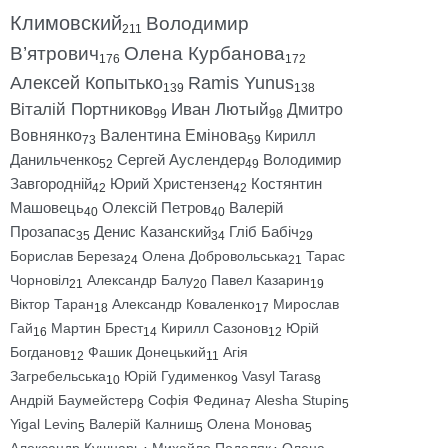
Климовский
Володимир
211
В’ятрович
Олена Курбанова
176
172
Алексей Копытько
Ramis Yunus
139
138
Віталій Портников
Иван Лютый
Дмитро
99
98
Вовнянко
Валентина Емінова
Кирилл
73
59
Данильченко
Сергей Ауслендер
Володимир
52
49
Завгородній
Юрий Христензен
Костянтин
42
42
Машовець
Олексій Петров
Валерій
40
40
Прозапас
Денис Казанский
Гліб Бабіч
35
34
29
Борислав Береза
Олена Добровольська
Тарас
24
21
Чорновіл
Александр Балу
Павел Казарин
21
20
19
Віктор Таран
Александр Коваленко
Мирослав
18
17
Гай
Мартин Брест
Кирилл Сазонов
Юрій
16
14
12
Богданов
Фашик Донецький
Агія
12
11
Загребельська
Юрій Гудименко
Vasyl Taras
10
9
8
Андрій Баумейстер
Софія Федина
Alesha Stupin
8
7
5
Yigal Levin
Валерій Калниш
Олена Монова
5
5
5
Александр Кушнарь
Михайло Подоляк
Олена