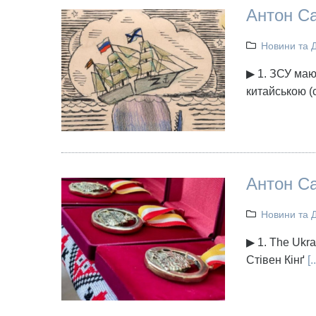
Антон Са
Новини та 
▶ 1. ЗСУ маю
китайською (
Антон Са
Новини та 
▶ 1. The Ukra
Стівен Кінґ
[..