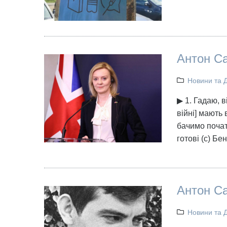
Антон Са
Новини та 
▶ 1. Гадаю, в
війні] мають 
бачимо почат
готові (с) Бе
Антон Са
Новини та 