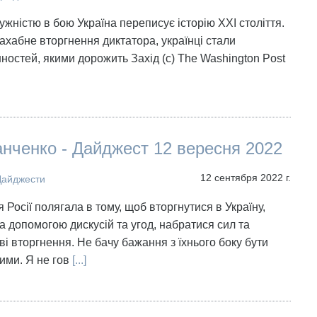
ужністю в бою Україна переписує історію ХХІ століття.
хабне вторгнення диктатора, українці стали
ностей, якими дорожить Захід (с) The Washington Post
нченко - Дайджест 12 вересня 2022
12 сентября 2022 г.
Дайджести
я Росії полягала в тому, щоб вторгнутися в Україну,
за допомогою дискусій та угод, набратися сил та
ві вторгнення. Не бачу бажання з їхнього боку бути
ими. Я не гов
[...]