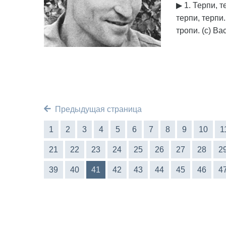
▶ 1. Терпи, т
терпи, терпи.
тропи. (с) Ва
Предыдущая страница
1
2
3
4
5
6
7
8
9
10
1
21
22
23
24
25
26
27
28
2
39
40
41
42
43
44
45
46
4