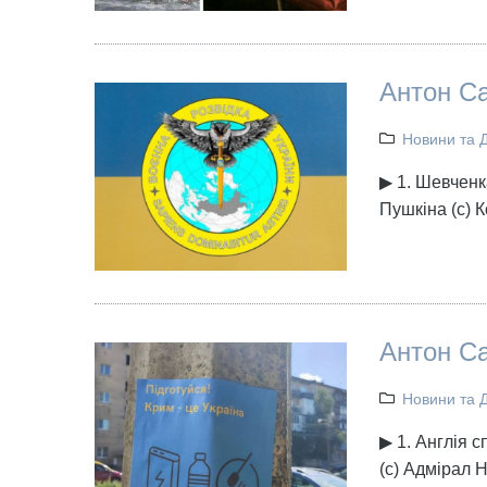
Антон Са
Новини та 
▶ 1. Шевченка
Пушкіна (с) 
Антон Са
Новини та 
▶ 1. Англія с
(с) Адмірал 