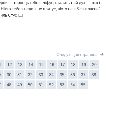
ерпи — терпець тебе шліфує, сталить твій дух — тож і
 Ніхто тебе з недолі не врятує, ніхто не зіб'є з власної
силь Стус
[...]
Следующая страница
1
12
13
14
15
16
17
18
19
20
9
30
31
32
33
34
35
36
37
38
7
48
49
50
51
52
53
54
55