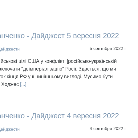
нченко - Дайджест 5 вересня 2022
5 сентября 2022 г.
Дайджести
ійськові цілі США у конфлікті [російсько-українській
включати "деімперіалізацію" Росії. Здається, що ми
ок кінця РФ у її нинішньому вигляді. Мусимо бути
н Ходжес
[...]
нченко - Дайджест 4 вересня 2022
4 сентября 2022 г.
Дайджести