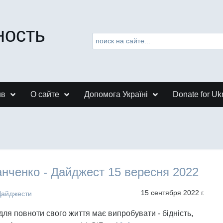
ность
ив
О сайте
Допомога Україні
Donate for Uk
нченко - Дайджест 15 вересня 2022
15 сентября 2022 г.
Дайджести
для повноти свого життя має випробувати - бідність,