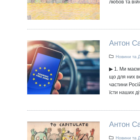
любов та війн
Антон Са
Новини та 
▶ 1. Ми маєм
що для них в
частини Росій
їсти наших д
Антон Са
Новини та 