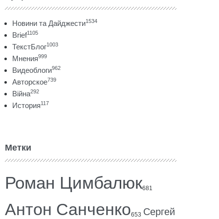
1534
Новини та Дайджести
1105
Brief
1003
ТекстБлог
999
Мнения
962
Видеоблоги
739
Авторское
292
Війна
117
История
Метки
Роман Цимбалюк
681
Антон Санченко
Сергей
653