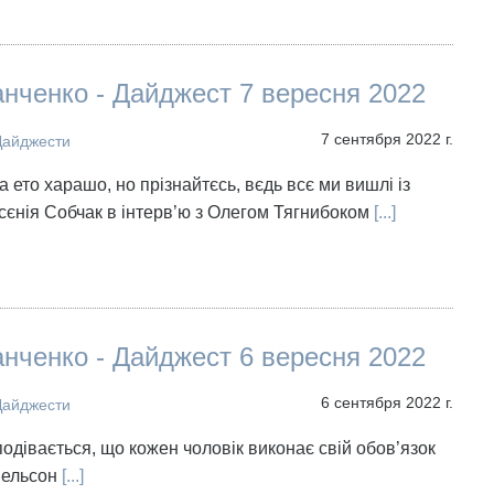
нченко - Дайджест 7 вересня 2022
7 сентября 2022 г.
Дайджести
 ето харашо, но прізнайтєсь, вєдь всє ми вишлі із
Ксєнія Собчак в інтерв’ю з Олегом Тягнибоком
[...]
нченко - Дайджест 6 вересня 2022
6 сентября 2022 г.
Дайджести
подівається, що кожен чоловік виконає свій обов’язок
Нельсон
[...]