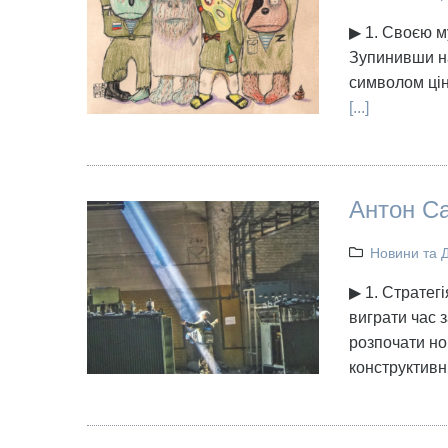
▶ 1. Своєю м
Зупинивши на
символом цін
[...]
Антон Са
Новини та 
▶ 1. Стратегі
виграти час 
розпочати но
конструктивн