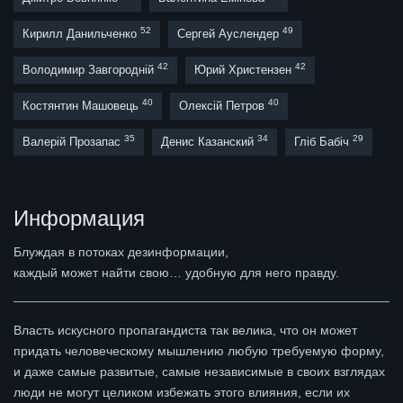
52
49
Кирилл Данильченко
Сергей Ауслендер
42
42
Володимир Завгородній
Юрий Христензен
40
40
Костянтин Машовець
Олексій Петров
35
34
29
Валерій Прозапас
Денис Казанский
Гліб Бабіч
Информация
Блуждая в потоках дезинформации,
каждый может найти свою… удобную для него правду.
Власть искусного пропагандиста так велика, что он может
придать человеческому мышлению любую требуемую форму,
и даже самые развитые, самые независимые в своих взглядах
люди не могут целиком избежать этого влияния, если их