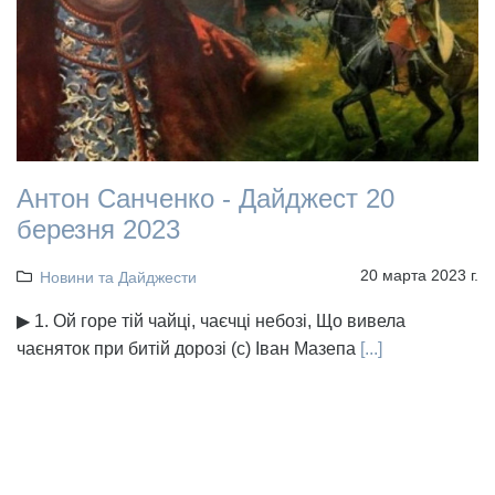
Антон Санченко - Дайджест 20
березня 2023
20 марта 2023 г.
Новини та Дайджести
▶ 1. Ой горе тій чайці, чаєчці небозі, Що вивела
чаєняток при битій дорозі (с) Іван Мазепа
[...]