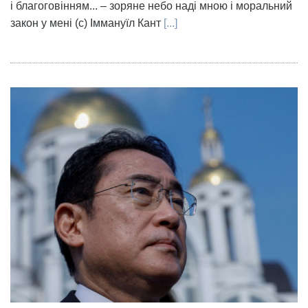
і благоговінням... – зоряне небо наді мною і моральний
закон у мені (с) Іммануїл Кант
[...]