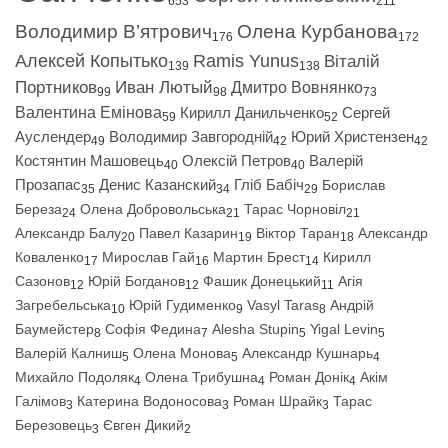
653
211
Володимир В’ятрович
Олена Курбанова
176
172
Алексей Копытько
Ramis Yunus
Віталій
139
138
Портников
Иван Лютый
Дмитро Вовнянко
99
98
73
Валентина Емінова
Кирилл Данильченко
Сергей
59
52
Ауслендер
Володимир Завгородній
Юрий Христензен
49
42
42
Костянтин Машовець
Олексій Петров
Валерій
40
40
Прозапас
Денис Казанский
Гліб Бабіч
Борислав
35
34
29
Береза
Олена Добровольська
Тарас Чорновіл
24
21
21
Александр Балу
Павел Казарин
Віктор Таран
Александр
20
19
18
Коваленко
Мирослав Гай
Мартин Брест
Кирилл
17
16
14
Сазонов
Юрій Богданов
Фашик Донецький
Агія
12
12
11
Загребельська
Юрій Гудименко
Vasyl Taras
Андрій
10
9
8
Баумейстер
Софія Федина
Alesha Stupin
Yigal Levin
8
7
5
5
Валерій Калниш
Олена Монова
Александр Кушнарь
5
5
4
Михайло Подоляк
Олена Трибушна
Роман Донік
Акім
4
4
4
Галімов
Катерина Водоносова
Роман Шрайк
Тарас
3
3
3
Березовець
Євген Дикий
3
2