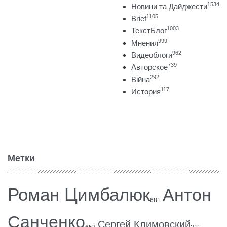
1534
Новини та Дайджести
1105
Brief
1003
ТекстБлог
999
Мнения
962
Видеоблоги
739
Авторское
292
Війна
117
История
Метки
Роман Цимбалюк
Антон
681
Санченко
Сергей Климовский