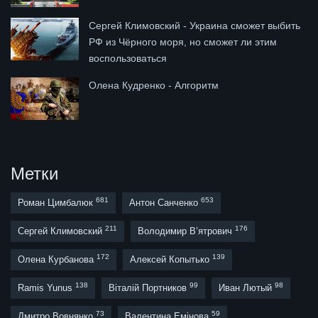
Сергей Климовский - Украина сможет выбить
РФ из Чёрного моря, но сможет ли этим
воспользоваться
Олена Кудренко - Алгоритм
Метки
681
653
Роман Цимбалюк
Антон Санченко
211
176
Сергей Климовский
Володимир В’ятрович
172
139
Олена Курбанова
Алексей Копытько
138
99
98
Ramis Yunus
Віталій Портников
Иван Лютый
73
59
Дмитро Вовнянко
Валентина Емінова