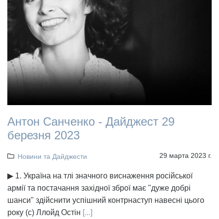
Антон Санченко - Дайджест 29
березня 2023
29 марта 2023 г.
Новини та Дайджести
▶ 1. Україна на тлі значного виснаження російської
армії та постачання західної зброї має "дуже добрі
шанси" здійснити успішний контрнаступ навесні цього
року (с) Ллойд Остін
[...]