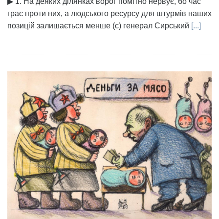
▶ 1. На деяких ділянках ворог помітно нервує, бо час
грає проти них, а людського ресурсу для штурмів наших
позицій залишається менше (с) генерал Сирський
[...]