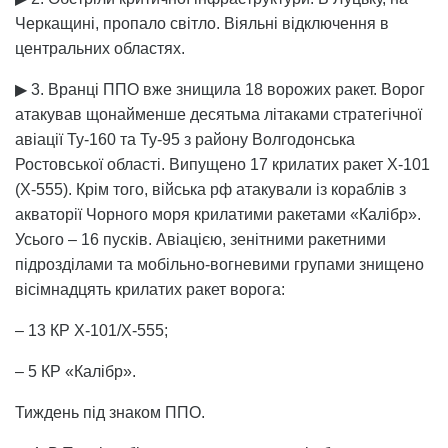
Черкащині, пропало світло. Віяльні відключення в
центральних областях.
▶ 3. Вранці ППО вже знищила 18 ворожих ракет. Ворог
атакував щонайменше десятьма літаками стратегічної
авіації Ту-160 та Ту-95 з району Волгодонська
Ростовської області. Випущено 17 крилатих ракет Х-101
(Х-555). Крім того, війська рф атакували із кораблів з
акваторії Чорного моря крилатими ракетами «Калібр».
Усього – 16 пусків. Авіацією, зенітними ракетними
підрозділами та мобільно-вогневими групами знищено
вісімнадцять крилатих ракет ворога:
– 13 КР Х-101/Х-555;
– 5 КР «Калібр».
Тиждень під знаком ППО.