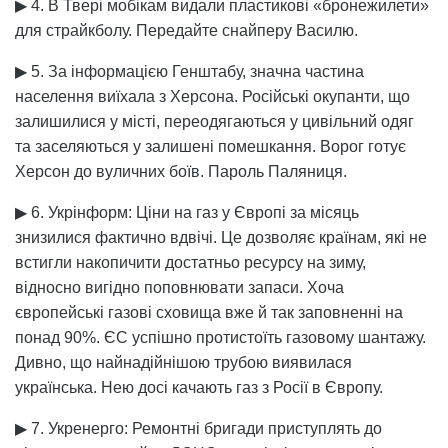
▶ 4. В Твері мобікам видали пластикові «бронежилети»
для страйкболу. Передайте снайперу Василю.
▶ 5. За інформацією Генштабу, значна частина
населення виїхала з Херсона. Російські окупанти, що
залишилися у місті, переодягаються у цивільний одяг
та заселяються у залишені помешкання. Ворог готує
Херсон до вуличних боїв. Пароль Паляниця.
▶ 6. Укрінформ: Ціни на газ у Європі за місяць
знизилися фактично вдвічі. Це дозволяє країнам, які не
встигли накопичити достатньо ресурсу на зиму,
відносно вигідно поповнювати запаси. Хоча
європейські газові сховища вже й так заповненні на
понад 90%. ЄС успішно протистоїть газовому шантажу.
Дивно, що найнадійнішою трубою виявилася
українська. Нею досі качають газ з Росії в Європу.
▶ 7. Укренерго: Ремонтні бригади приступлять до