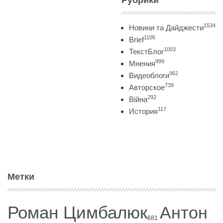
1534
Новини та Дайджести
1105
Brief
1003
ТекстБлог
999
Мнения
962
Видеоблоги
739
Авторское
292
Війна
117
История
Метки
Роман Цимбалюк
Антон
681