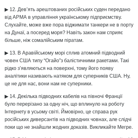
▶ 12. Дев’ять арештованих російських суден передано
від АРМА в управління українському підприємству.
Слухайте, може вже пора віджимати танкери не в порту
на Дунаї, а посеред моря? Навіть закон нам сприяє
більше, ніж сомалійським піратам.
▶ 13. В Аравійському морі сплив атомний підводний
човен США типу “Огайо”з балістичними ракетами. Такі
рідко з’являються на поверхні, тому його появу
аналітики називають натяком для суперників США. Ну,
це не для нас, вони нам не суперники.
▶ 14. Декілька підводних кабелів на півночі Франції
було перерізано за одну ніч, що вплинуло на роботу
Інтернету в усьому світі. Ймовірно, це справа рук
російських диверсантів на підводних човнах, але слідчі
поки що не знайшли жодних доказів. Викликайте Мегре.