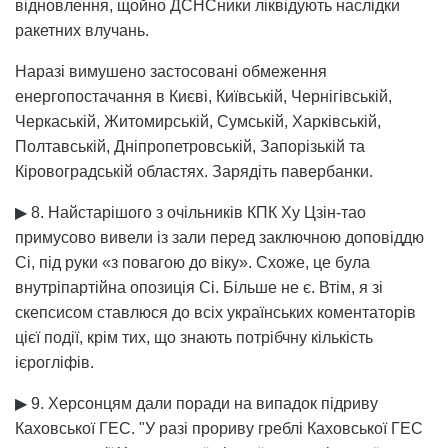
відновлення, щойно ДСНСники ліквідують наслідки
ракетних влучань.
Наразі вимушено застосовані обмеження
енергопостачання в Києві, Київській, Чернігівській,
Черкаській, Житомирській, Сумській, Харківській,
Полтавській, Дніпропетровській, Запорізькій та
Кіровоградській областях. Зарядіть павербанки.
▶ 8. Найстарішого з очільників КПК Ху Цзін-тао
примусово вивели із зали перед заключною доповіддю
Сі, під руки «з повагою до віку». Схоже, це була
внутріпартійна опозиція Сі. Більше не є. Втім, я зі
скепсисом ставлюся до всіх українських коментаторів
цієї події, крім тих, що знають потрібчну кількість
ієрогліфів.
▶ 9. Херсонцям дали поради на випадок підриву
Каховської ГЕС. "У разі прориву греблі Каховської ГЕС