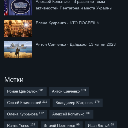
Алексей Копытько - В развитие темы
активностей Пентагона и места Украины
Елена Кудренко - ЧТО ПОСЕЕШЬ...
Антон Санченко - Дайджест 13 квітня 2023
Метки
681
653
Роман Цимбалюк
Антон Санченко
211
176
Сергей Климовский
Володимир В’ятрович
172
139
Олена Курбанова
Алексей Копытько
138
99
98
Ramis Yunus
Віталій Портников
Иван Лютый