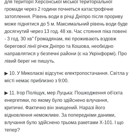
для території Херсонської міської територіальної
громади через 2 години почнеться катастрофічне
затоплення. Рівень води в річці Дніпро після прориву
може піднятися до 5 м. Максимальний рівень води буде
досягнутий через 13 год. 48 хв. Час стояння піка повені
- 3 год. 30 хв” Громадянам, які проживають вздовж
берегової лінії річок Дніпро та Кошова, необхідно
направлятися у безпечні райони (є на Укрінформі). Про
лівий берег не пишуть.
▶ 10. У Миколаєві відсутнє електропостачання. Світла у
місті немає приблизно з 9:00.
▶ 11. Ігор Поліщук, мер Луцька: Пошкодження об'єкта
енергетики, по якому було здійснено влучання,
критичні. Фактично він знищений. Наразі його
відновлення неможливе. За попередніми даними,
влучання було здійснено трьома ракетами Х-101. І що
тепер?