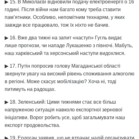
▶ 15. В Миколаєві відновили подачу електроенергії о 16
годині. Після війни нам багато кому треба ставити
пам’ятники. Особливо, непомітним технарям, у яких
завжди все працювало, тож їх ніхто не бачив.
▶ 16. Вже два тижні на запит «наступ» Гугль видає
лише прогнози, чи нападе Лукашенко з півночі. Мабуть,
наш харківський та херсонський наступи видохлися.
▶ 17. Путін попросив голову Магаданської області
звернути увагу на високий рівень споживання алкоголю
в регіоні. Може скасує мобілізацію? Хоча ні, тоді
питимуть на радощах.
▶ 18. Зеленський: Цими тижнями стає все більш
напруженою ситуація навколо експортної зернової
ініціативи. Ворог робить усе, щоб загальмувати наш
експорт продовольства.
▶ 19. Ердоган заявив, що не втрачає надій організувати