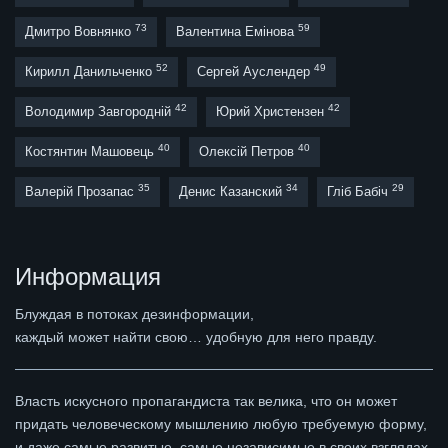
73
59
Дмитро Вовнянко
Валентина Емінова
52
49
Кирилл Данильченко
Сергей Ауслендер
42
42
Володимир Завгородній
Юрий Христензен
40
40
Костянтин Машовець
Олексій Петров
35
34
29
Валерій Прозапас
Денис Казанский
Гліб Бабіч
Информация
Блуждая в потоках дезинформации,
каждый может найти свою… удобную для него правду.
Власть искусного пропагандиста так велика, что он может
придать человеческому мышлению любую требуемую форму,
и даже самые развитые, самые независимые в своих взглядах