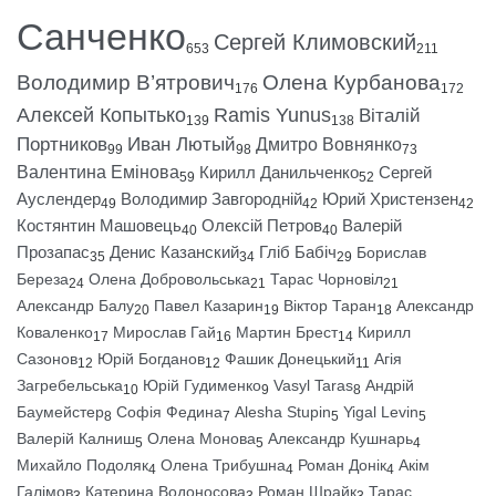
Санченко
Сергей Климовский
653
211
Володимир В’ятрович
Олена Курбанова
176
172
Алексей Копытько
Ramis Yunus
Віталій
139
138
Портников
Иван Лютый
Дмитро Вовнянко
99
98
73
Валентина Емінова
Кирилл Данильченко
Сергей
59
52
Ауслендер
Володимир Завгородній
Юрий Христензен
49
42
42
Костянтин Машовець
Олексій Петров
Валерій
40
40
Прозапас
Денис Казанский
Гліб Бабіч
Борислав
35
34
29
Береза
Олена Добровольська
Тарас Чорновіл
24
21
21
Александр Балу
Павел Казарин
Віктор Таран
Александр
20
19
18
Коваленко
Мирослав Гай
Мартин Брест
Кирилл
17
16
14
Сазонов
Юрій Богданов
Фашик Донецький
Агія
12
12
11
Загребельська
Юрій Гудименко
Vasyl Taras
Андрій
10
9
8
Баумейстер
Софія Федина
Alesha Stupin
Yigal Levin
8
7
5
5
Валерій Калниш
Олена Монова
Александр Кушнарь
5
5
4
Михайло Подоляк
Олена Трибушна
Роман Донік
Акім
4
4
4
Галімов
Катерина Водоносова
Роман Шрайк
Тарас