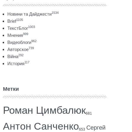
1534
Новини та Дайджести
1105
Brief
1003
ТекстБлог
999
Мнения
962
Видеоблоги
739
Авторское
292
Війна
117
История
Метки
Роман Цимбалюк
681
Антон Санченко
Сергей
653