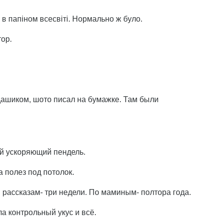
 в папіном всесвіті. Нормально ж було.
тор.
дашиком, шото писал на бумажке. Там были
й ускоряющий пендель.
 полез под потолок.
 рассказам- три недели. По маминым- полтора года.
а контрольный укус и всё.