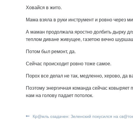
Ховайся в жито.
Мама взяла в руки инструмент и ровно через ми
А маман продолжала яростно долбить дырку дл
теплом диване живущее, газетою вечно шурша
Потом был ремонт, да.
Сейчас происходит ровно тоже самое.
Порох все делал не так, медленно, херово, да 
Поэтому энергичная команда сейчас ковыряет 
нам на голову падает потолок.
Кр@мль озадачен: Зеленский покусился на св@то