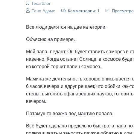
ТекстБлог
Таня Адамс
Комментарии: 1
Просмотро
Все люди делятся на две категории.
Объясню на примере.
Мой папа- педант. Он будет ставить саморез в с
навечно. Когда остынет Солнце, в космосе буде
из которой торчит папин саморез.
Мамина же деятельность хорошо описывается сл
6 часов вечера и вдруг решает, что обойки как-
стены, выгонять офанаревших пауков, готовить
вечером.
Патамушта вожжа под мантию попала.
Всё будет сделано предельно быстро, а папа п
подкрашивать и заносить пауков обратно в дом.