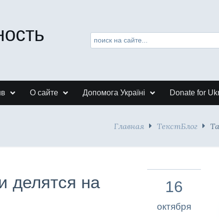
ность
ив
О сайте
Допомога Україні
Donate for Uk
Главная
ТекстБлог
Та
и делятся на
16
октября