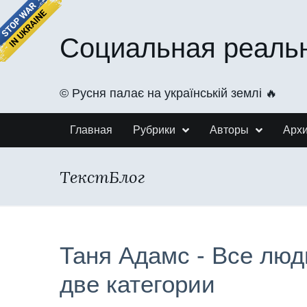
Социальная реаль
©️ Русня палає на українській землі 🔥
Главная
Рубрики
Авторы
Арх
ТекстБлог
Таня Адамс - Все люд
две категории