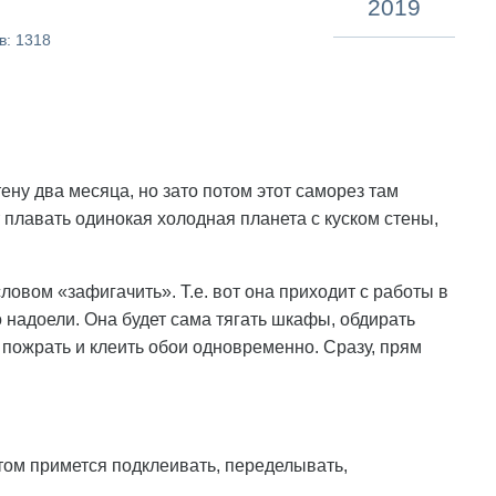
2019
в: 1318
тену два месяца, но зато потом этот саморез там
т плавать одинокая холодная планета с куском стены,
овом «зафигачить». Т.е. вот она приходит с работы в
то надоели. Она будет сама тягать шкафы, обдирать
 пожрать и клеить обои одновременно. Сразу, прям
отом примется подклеивать, переделывать,