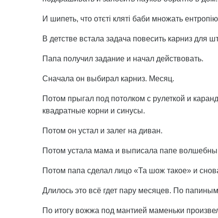
И шипеть, что отєті кляті баби множать ентропію
В детстве встала задача повесить карниз для ш
Папа получил задание и начал действовать.
Сначала он выбирал карниз. Месяц.
Потом прыгал под потолком с рулеткой и каран
квадратные корни и синусы.
Потом он устал и залег на диван.
Потом устала мама и выписала папе волшебны
Потом папа сделал лицо «Та шож такое» и снова
Длилось это всё гдет пару месяцев. По папиным
По итогу вожжа под мантией маменьки произвел