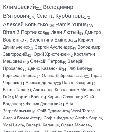
Климовский
Володимир
211
В’ятрович
Олена Курбанова
176
172
Алексей Копытько
Ramis Yunus
139
138
Віталій Портников
Иван Лютый
Дмитро
99
98
Вовнянко
Валентина Емінова
Кирилл
73
59
Данильченко
Сергей Ауслендер
Володимир
52
49
Завгородній
Юрий Христензен
Костянтин
42
42
Машовець
Олексій Петров
Валерій
40
40
Прозапас
Денис Казанский
Гліб Бабіч
35
34
29
Борислав Береза
Олена Добровольська
Тарас
24
21
Чорновіл
Александр Балу
Павел Казарин
21
20
19
Віктор Таран
Александр Коваленко
Мирослав
18
17
Гай
Мартин Брест
Кирилл Сазонов
Юрій
16
14
12
Богданов
Фашик Донецький
Агія
12
11
Загребельська
Юрій Гудименко
Vasyl Taras
10
9
8
Андрій Баумейстер
Софія Федина
Alesha Stupin
8
7
5
Yigal Levin
Валерій Калниш
Олена Монова
5
5
5
Александр Кушнарь
Михайло Подоляк
Олена