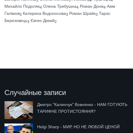
5
5
4
Михайло Подоляк
Олена Трибушна
Роман Донік
Акім
4
4
4
Галімов
Катерина Водоносова
Роман Шрайк
Тарас
3
3
3
Березовець
Євген Дикий
3
2
Случайные записи
Дмитро "Калинчук" Вовнянко - НАМ ГОТУЮТЬ
ТАРИФНЕ ПРОТИСТОЯННЯ?
Helgi Sharp - МИР, НО НЕ ЛЮБОЙ ЦЕНОЙ