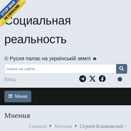
Социальная
реальность
©️ Русня палає на українській землі 🔥
Вход
Меню
Мнения
Главная
Мнения
Сергей Климовский -