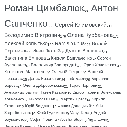
Роман Цимбалюк
Антон
681
Санченко
Сергей Климовский
653
211
Володимир В’ятрович
Олена Курбанова
176
172
Алексей Копытько
Ramis Yunus
Віталій
139
138
Портников
Иван Лютый
Дмитро Вовнянко
99
98
73
Валентина Емінова
Кирилл Данильченко
Сергей
59
52
Ауслендер
Володимир Завгородній
Юрий Христензен
49
42
42
Костянтин Машовець
Олексій Петров
Валерій
40
40
Прозапас
Денис Казанский
Гліб Бабіч
Борислав
35
34
29
Береза
Олена Добровольська
Тарас Чорновіл
24
21
21
Александр Балу
Павел Казарин
Віктор Таран
Александр
20
19
18
Коваленко
Мирослав Гай
Мартин Брест
Кирилл
17
16
14
Сазонов
Юрій Богданов
Фашик Донецький
Агія
12
12
11
Загребельська
Юрій Гудименко
Vasyl Taras
Андрій
10
9
8
Баумейстер
Софія Федина
Alesha Stupin
Yigal Levin
8
7
5
5
Валерій Калниш
Олена Монова
Александр Кушнарь