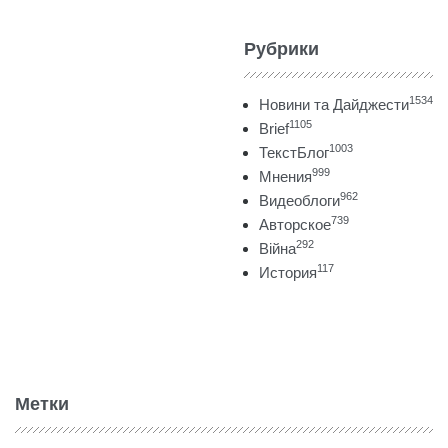
Рубрики
1534
Новини та Дайджести
1105
Brief
1003
ТекстБлог
999
Мнения
962
Видеоблоги
739
Авторское
292
Війна
117
История
Метки