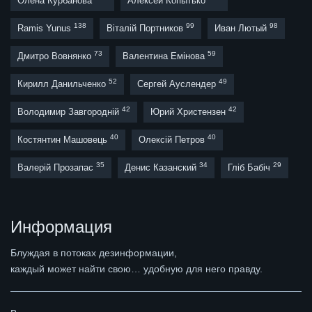
Олена Курбанова
Алексей Копытько
138
99
98
Ramis Yunus
Віталій Портников
Иван Лютый
73
59
Дмитро Вовнянко
Валентина Емінова
52
49
Кирилл Данильченко
Сергей Ауслендер
42
42
Володимир Завгородній
Юрий Христензен
40
40
Костянтин Машовець
Олексій Петров
35
34
29
Валерій Прозапас
Денис Казанский
Гліб Бабіч
Информация
Блуждая в потоках дезинформации,
каждый может найти свою… удобную для него правду.